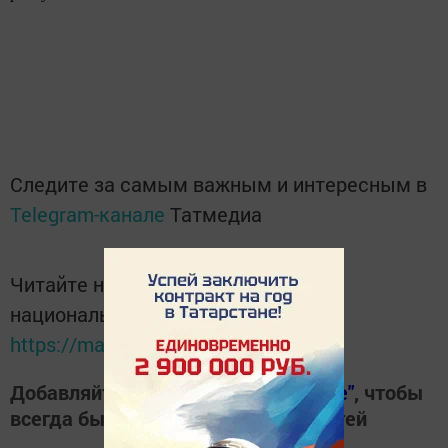
Следите за самым важным и интересным в
Telegram-канале
Татмедиа
Читайте новости Татарстана в
национальном мессенджере MАХ:
https://max.ru/tatmedia
Добавляйте наш сайт в
"Избранные"
, чтобы
всегда быть в курсе свежих новостей