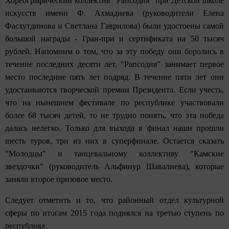
Хореографический коллектив "Рапсодия" при Детской школе
искусств имени Ф. Ахмадиева (руководители Елена
Фасхутдинова и Светлана Гаврилова) были удостоены самой
большой награды - Гран-при и сертификата на 50 тысяч
рублей. Напомним о том, что за эту победу они боролись в
течение последних десяти лет. "Рапсодия" занимает первое
место последние пять лет подряд. В течение пяти лет они
удостаиваются творческой премии Президента. Если учесть,
что на нынешнем фестивале по республике участвовали
более 68 тысяч детей, то не трудно понять, что эта победа
далась нелегко. Только для выхода в финал наши прошли
шесть туров, три из них в суперфинале. Остается сказать
"Молодцы" и танцевальному коллективу "Камские
звездочки" (руководитель Альфинур Шавалиева), которые
заняли второе призовое место.
Следует отметить и то, что районный отдел культурной
сферы по итогам 2015 года поднялся на третью ступень по
республике.