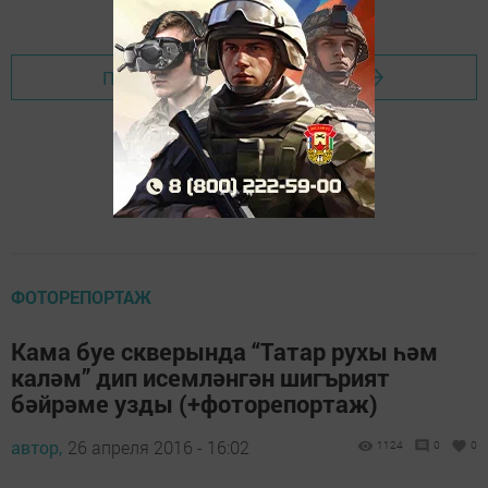
Перейти на страницу новости
ФОТОРЕПОРТАЖ
Кама буе скверында “Татар рухы һәм
каләм” дип исемләнгән шигърият
бәйрәме узды (+фоторепортаж)
автор,
26 апреля 2016 - 16:02
1124
0
0