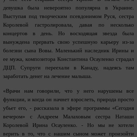
девушка была невероятно популярна в Украине.
Выступая под творческим псевдонимом Руся, сестра
Королевой гастролировала, давая по несколько
концертов в день. Но восходящая звезда была
вынуждена прервать свою успешную карьеру из-за
болезни сына Вовы. Маленький наследник Ирины и
ее мужа, композитора Константина Осауленко страдал
ДЦП. Супруги переехали в Канаду, надеясь там
заработать денег на лечение малыша.
«Врачи нам говорили, что у него нарушены все
функции, и когда он начнет взрослеть, природа просто
убьет его, - рассказала в эфире программы «Сегодня
вечером» с Андреем Малаховым сестра Наташи
Королевой Ирина Осауленко. - Но мы не хотели
верить в то, что с нашим сыном может произойти