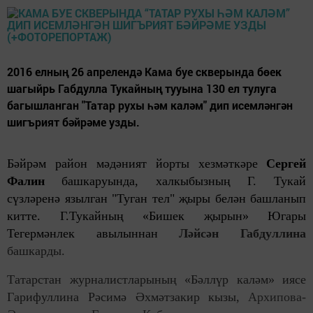
2016 елның 26 апрелендә Кама буе скверында бөек
шагыйрь Габдулла Тукайның тууына 130 ел тулуга
багышланган "Татар рухы һәм каләм" дип исемләнгән
шигърият бәйрәме узды.
Бәйрәм район мәдәният йорты хезмәткәре
Сергей
Фалин
башкаруында, халкыбызның Г. Тукай
сүзләренә язылган "Туган тел" җыры белән башланып
китте. Г.Тукайның «Бишек җырын» Югары
Тегермәнлек авылыннан
Ләйсән Габдуллина
башкарды.
Татарстан журналистларының «Бәллүр каләм» иясе
Гарифуллина Рәсимә Әхмәтзакир кызы,
Архипова-