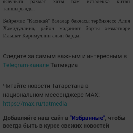
ясаучыга рәхмәт хаты һәм истәлеккә китап
тапшырылды.
Бәйрәмне "Каенкай" балалар бакчасы тәрбиячесе Алия
Хәмидуллина, район мәдәният йорты хезмәткәре
Ильшат Кәримуллин алып барды.
Следите за самым важным и интересным в
Telegram-канале
Татмедиа
Читайте новости Татарстана в
национальном мессенджере MАХ:
https://max.ru/tatmedia
Добавляйте наш сайт в
"Избранные"
, чтобы
всегда быть в курсе свежих новостей