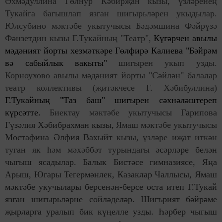
Әхмәдуллина Гөлнур Кәбирҗан кызы, үзләренең
Тукайга багышлап язган шигырьләрен укыдылар.
Юлсубино мәктәбе укытучысы Бәдәмшина Фәйрүзә
Фәнзетдин кызы Г.Тукайның "Театр",
Күгәрчен авылы
мәдәният йорты хезмәткәре Гөлфирә Калиева "Бәйрәм
вә сабыйлык вакыты"
шигырен укып узды.
Корноухово авылы мәдәният йорты "Сәйлән" балалар
театр коллективы (җитәкчесе Г. Хәбибуллина)
Г.Тукайның "Таз баш" шигырен сәхнәләштереп
күрсәтте.
Биектау мәктәбе укытучысы
Гарипова
Гүзәлия Хәбибрахман кызы,
Ямаш мәктәбе укытучысы
Мостафина Әлфия Вахыйт
кызы, үзләре иҗат иткән
туган як һәм мәхәббәт турындагы
әсәрләре белән
чыгыш ясадылар. Балык Бистәсе гимназиясе, Яңа
Арыш, Югары Тегермәнлек, Казаклар Чаллысы, Ямаш
мәктәбе укучылары берсенән-берсе оста итеп Г.Тукай
язган шигырьләрне сөйләделәр. Ши
гърият
бәйрәме
җырларга уралып бик күңелле узды. Һәрбер чыгыш