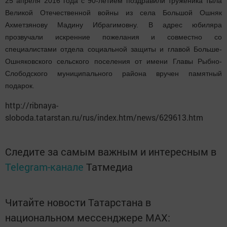
25 апреля 2016 года с 90-летием поздравили труженика тыла
Великой Отечественной войны из села Большой Ошняк
Ахметзянову Мадину Ибрагимовну. В адрес юбиляра
прозвучали искренние пожелания и совместно со
специалистами отдела социальной защиты и главой Больше-
Ошняковского сельского поселения от имени Главы Рыбно-
Слободского муниципального района вручен памятный
подарок.
http://ribnaya-
sloboda.tatarstan.ru/rus/index.htm/news/629613.htm
Следите за самым важным и интересным в
Telegram-канале
Татмедиа
Читайте новости Татарстана в
национальном мессенджере MАХ: