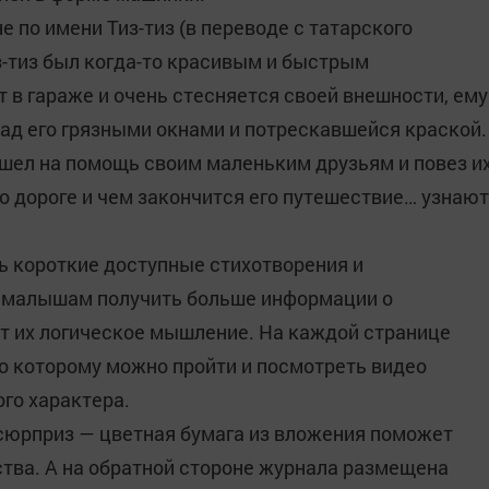
 по имени Тиз-тиз (в переводе с татарского
з-тиз был когда-то красивым и быстрым
т в гараже и очень стесняется своей внешности, ему
над его грязными окнами и потрескавшейся краской.
ишел на помощь своим маленьким друзьям и повез и
 по дороге и чем закончится его путешествие… узнают
ь короткие доступные стихотворения и
т малышам получить больше информации о
т их логическое мышление. На каждой странице
о которому можно пройти и посмотреть видео
го характера.
 сюрприз — цветная бумага из вложения поможет
тва. А на обратной стороне журнала размещена