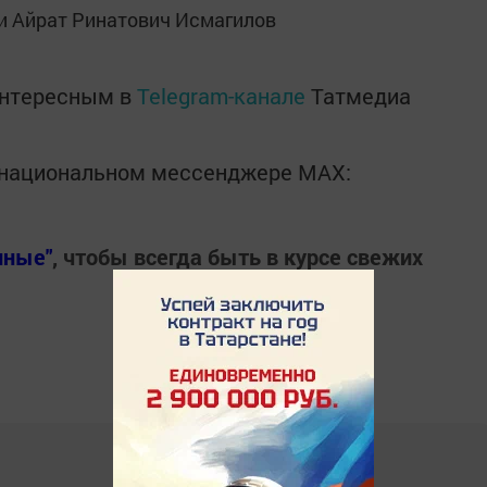
 Айрат Ринатович Исмагилов
интересным в
Telegram-канале
Татмедиа
в национальном мессенджере MАХ:
нные"
, чтобы всегда быть в курсе свежих