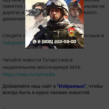
памятки. Призвали быть внимательными на
дорогах и соблюдать правила дорожного
движения.
Следите за самым важным и интересным в
Telegram-канале
Татмедиа
Читайте новости Татарстана в
национальном мессенджере MАХ:
https://max.ru/tatmedia
Добавляйте наш сайт в
"Избранные"
, чтобы
всегда быть в курсе свежих новостей