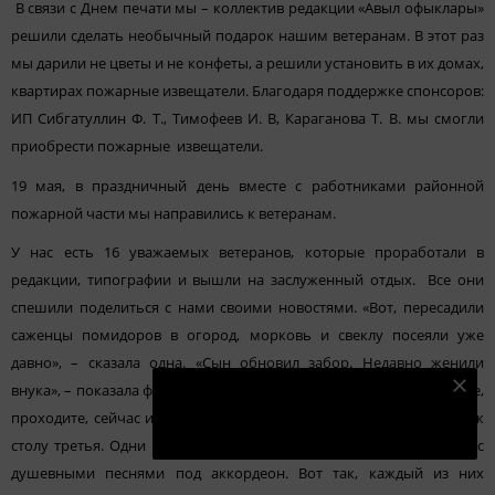
В связи с Днем печати мы – коллектив редакции «Авыл офыклары»
решили сделать необычный подарок нашим ветеранам. В этот раз
мы дарили не цветы и не конфеты, а решили установить в их домах,
квартирах пожарные извещатели. Благодаря поддержке спонсоров:
ИП Сибгатуллин Ф. Т., Тимофеев И. В, Караганова Т. В. мы смогли
приобрести пожарные извещатели.
19 мая, в праздничный день вместе с работниками районной
пожарной части мы направились к ветеранам.
У нас есть 16 уважаемых ветеранов, которые проработали в
редакции, типографии и вышли на заслуженный отдых. Все они
спешили поделиться с нами своими новостями. «Вот, пересадили
саженцы помидоров в огород, морковь и свеклу посеяли уже
давно», – сказала одна. «Сын обновил забор. Недавно женили
внука», – показала фотографии вторая. «Проведала сестру. Давайте,
Подпишитесь на наш телеграм канал
проходите, сейчас испеку блины, попьем чай», – пригласила нас к
Подписаться
столу третья. Одни встретили с порога и проводили до машины с
душевными песнями под аккордеон. Вот так, каждый из них