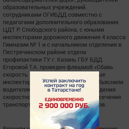
образовательных учреждений.
сотрудниками ОГИБДД совместно с
педагогами дополнительного образования
ЦДТ Р. Слободского района, с юными
инспекторами дорожного движения 4 класса
Гимназии № 1 и с начальником отделения в
Пестречинском районе отдела
профилактики ТУ г. Казань ГБУ БДД
Егоровой Т.А. проведен флешмоб «Сбавь
скорость – сохрани жизнь», где юные
инспектора дорожного движения объяснили
водителям о необходимости соблюдения
скоростного режима в местах пересечения
транспортных и пешеходных потоков.
Вручили участникам дорожного движения