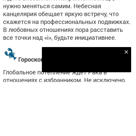
нужно меняться самим. Небесная
канцелярия обещает яркую встречу, что
скажется на профессиональных подвижках.
В любовных отношениях пора расставить
все точки над «i», будьте инициативнее.
Подпишитесь на наш телеграм канал
Гороскоп на 12 августа 2020 Рак
Подписаться
Глобальное потепление ждет Рака в
отношениях с избранником. Не исключено,
что вам сделают предложение руки и
сердца, сдобрив этот знаменательный
момент дорогим подарком. В настоящие
тиски угодят те, кто привык тратить больше
обычного. Кризисная ситуация отразится на
общем настроении. Хорошо провести время
на свежем воздухе, отдохнуть.