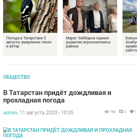
Погода в Татарстане 5
Марат Зяббаров оценил
Балыкб
августа: умеренное тепло
развитие агрокомплекса
Алабуга
и ветер
района
ярминк
кайтты
ОБЩЕСТВО
В Татарстан придёт дождливая и
прохладная погода
admin,
11 августа 2020 - 10:35
753
0
1