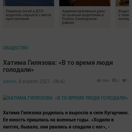
Пешеход погиб в ДТП:
Административные дела
Водите
водитель скрылся с места
по пьяным водителям в
с тяжк
преступления
Рыбно-Слободском
послед
районе
ОБЩЕСТВО
Хатима Гилязова: «В то время люди
голодали»
admin,
8 апреля 2021 - 08:42
2088
0
1
Хатима Гилязова родилась и выросла в селе Кугарчино.
Ее юность пришлась на военные годы. «Ходили в
лаптях, бывало, они рвались и спадали с ног», -