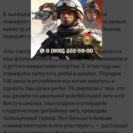
В нынешнем году ста школах Татарстана
планируется ввести уроки регби. Об этом заявил
министр спорта Татарстана Владимир Леонов,
передаёт ИА "Татар-информ ".
«Мы смотрим не только на то, как развивается
наш флагманский клуб „Стрела“. Мы занимаемся
и детско-юношеским спортом. В этом году мы
планируем запустить регби в школах. Порядка
100 школ в республике мы хотим охватить и
сделать там уроки регби. По аналогии с тем, что
мы делаем по школьной волейбольной лиге и по
боксу в школах. Мы создали и утвердили
студенческую регбийную лигу, проводим
полноценный турнир. Все больше и больше
команд ежегодно в нем участвуют», — рассказал
Леонов на пресс-конференции, посвященной