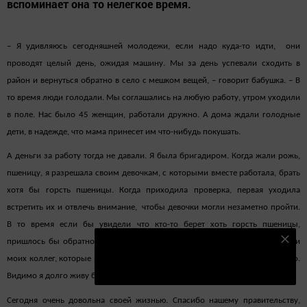
вспоминает она то нелегкое время.
– Я удивляюсь сегодняшней молодежи, если надо куда-то идти, они
проводят целый день, ожидая машину. Мы за день успевали сходить в
район и вернуться обратно в село с мешком вещей, – говорит бабушка. – В
то время люди голодали. Мы соглашались на любую работу, утром уходили
в поле. Нас было 45 женщин, работали дружно. А дома ждали голодные
дети, в надежде, что мама принесет им что-нибудь покушать.
А деньги за работу тогда не давали. Я была бригадиром. Когда жали рожь,
пшеницу, я разрешала своим девочкам, с которыми вместе работала, брать
хотя бы горсть пшеницы. Когда приходила проверка, первая уходила
встретить их и отвлечь внимание, чтобы девочки могли незаметно пройти.
В то время если бы увидели что кто-то берет хоть горсть пшеницы,
Подпишитесь на наш телеграм канал
пришлось бы обратно вернуть. Вот так мы жили, но не жаловались. Дети
моих коллег, которые работали со мной, по сей день говорят мне спасибо.
Подписаться
Видимо я долго живу благодаря их молитвам.
Сегодня очень довольна своей жизнью. Спасибо нашему правительству,