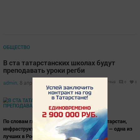
ОБЩЕСТВО
В ста татарстанских школах будут
преподавать уроки регби
admin,
8 апреля 2021 - 08:52
1849
0
0
По словам главы Минспорта Республики Татарстан,
инфраструктура регбийного клуба «Стрела» — одна из
лучших в России.