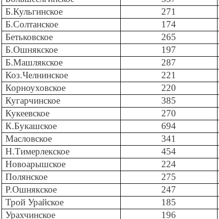
Б.Кульгинское
271
Б.Солтанское
174
Бетьковское
265
Б.Ошнякское
197
Б.Машлякское
287
Коз.Челнинское
221
Корноуховское
220
Кугарчинское
385
Кукеевское
270
К.Букашское
694
Масловское
341
Н.Тимерлекское
454
Новоарышское
224
Полянское
275
Р.Ошнякское
247
Трой Урайское
185
Урахчинское
196