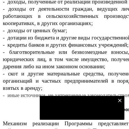
- доходы, полученные от реализации произведенной
- доходы от деятельности граждан, ведущих лич
работающих в сельскохозяйственных производс
кооперативах, в других организациях;
- доходы от ценных бумаг;
- дотации из бюджета и другие виды государственно
- кредиты банков и других финансовых учреждений;
- благотворительные или безвозмездные взнос
юридических лиц, в том числе имущество, получен
дарения либо на ином законном основании;
- скот и другие материальные средства, получен
организаций и частных предпринимателей в поря
взятых в аренду;
- иные источники, не запрещенные законодательство
Подпишитесь на наш телеграм канал
5. Механизм реализации пр
Подписаться
Механизм реализации Программы представляет