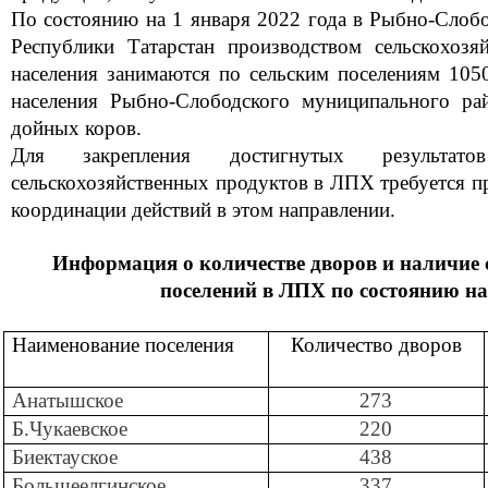
По состоянию на 1 января 2022 года в Рыбно-Слоб
Республики Татарстан производством сельскохоз
населения занимаются по сельским поселениям
105
населения Рыбно-Слободского муниципального ра
дойных коров.
Для закрепления достигнутых результ
сельскохозяйственных продуктов в ЛПХ требуется п
координации действий в этом направлении.
Информация о количестве дворов и наличие с
поселений в ЛПХ по состоянию на 
Наименование поселения
Количество дворов
Анатышское
273
Б.Чукаевское
220
Биектауское
438
Большеелгинское
337