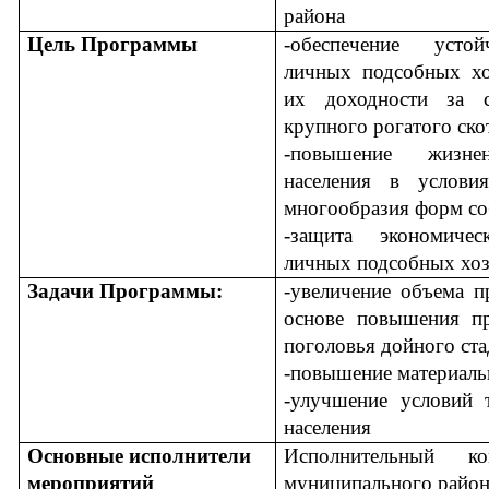
района
Цель Программы
-обеспечение усто
личных подсобных х
их доходности за с
крупного рогатого ско
-повышение жизне
населения в услов
многообразия форм со
-защита экономичес
личных подсобных хоз
Задачи Программы:
-увеличение объема п
основе повышения пр
поголовья дойного ста
-повышение материаль
-улучшение условий т
населения
Основные исполнители
Исполнительный ко
мероприятий
муниципального район