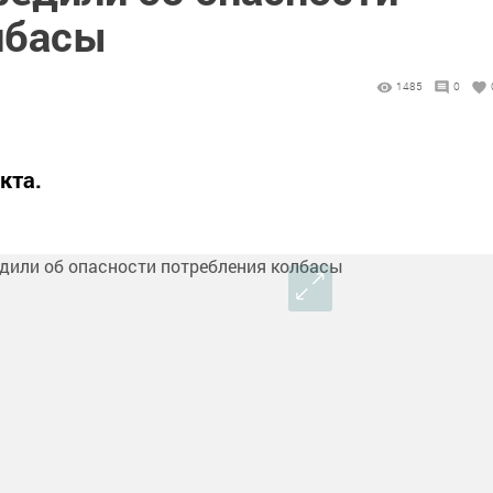
лбасы
1485
0
кта.