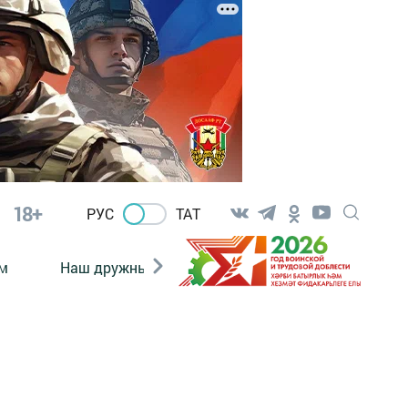
18+
РУС
ТАТ
м
Наш дружный коллектив
Документы