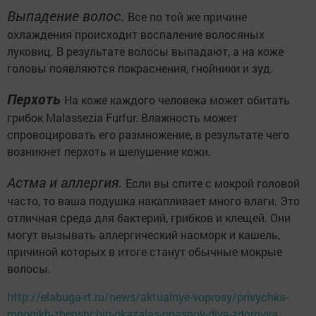
Выпадение волос.
Все по той же причине
охлаждения происходит воспаление волосяных
луковиц. В результате волосы выпадают, а на коже
головы появляются покраснения, гнойники и зуд.
Перхоть
На коже каждого человека может обитать
грибок Malassezia Furfur. Влажность может
спровоцировать его размножение, в результате чего
возникнет перхоть и шелушение кожи.
Астма и аллергия.
Если вы спите с мокрой головой
часто, то ваша подушка накапливает много влаги. Это
отличная среда для бактерий, грибков и клещей. Они
могут вызывать аллергический насморк и кашель,
причиной которых в итоге станут обычные мокрые
волосы.
http://elabuga-rt.ru/news/aktualnye-voprosy/privychka-
mnogikh-zhenshchin-okazalas-opasnoy-dlya-zdorovya