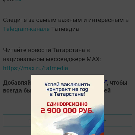
Следите за самым важным и интересным в
Telegram-канале
Татмедиа
Читайте новости Татарстана в
национальном мессенджере MАХ:
https://max.ru/tatmedia
Добавляйте наш сайт в
"Избранные"
, чтобы
всегда быть в курсе свежих новостей
Перейти на страницу новости