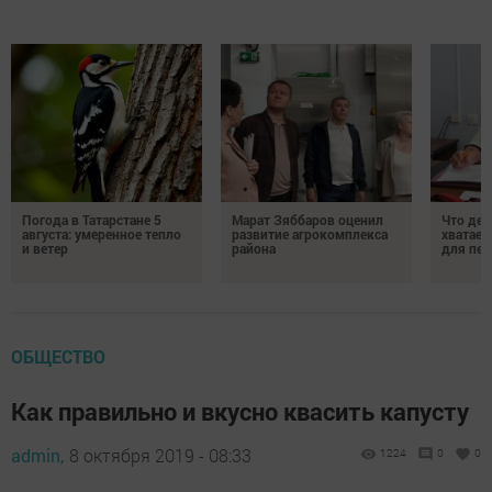
Погода в Татарстане 5
Марат Зяббаров оценил
Что дел
августа: умеренное тепло
развитие агрокомплекса
хватает
и ветер
района
для пен
ОБЩЕСТВО
Как правильно и вкусно квасить капусту
admin,
8 октября 2019 - 08:33
1224
0
0