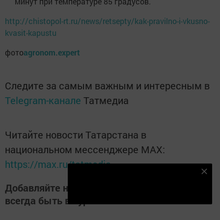
минут при температуре 85 градусов.
http://chistopol-rt.ru/news/retsepty/kak-pravilno-i-vkusno-
kvasit-kapustu
фото
agronom.expert
Следите за самым важным и интересным в
Telegram-канале
Татмедиа
Читайте новости Татарстана в
национальном мессенджере MАХ:
https://max.ru/tatmedia
Подпишитесь на наш телеграм канал
Добавляйте наш сайт в
"Избранные"
, чтобы
Подписаться
всегда быть в курсе свежих новостей