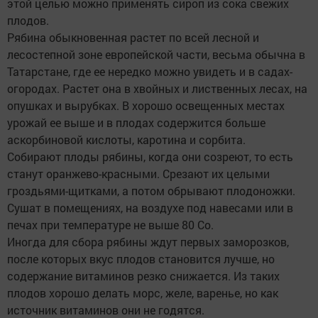
этой целью можно применять сироп из сока свежих
плодов.
Рябина обыкновенная растет по всей лесной и
лесостепной зоне европейской части, весьма обычна в
Татарстане, где ее нередко можно увидеть и в садах-
огородах. Растет она в хвойных и лиственных лесах, на
опушках и вырубках. В хорошо освещенных местах
урожай ее выше и в плодах содержится больше
аскорбиновой кислоты, каротина и сорбита.
Собирают плоды рябины, когда они созреют, то есть
станут оранжево-красными. Срезают их целыми
гроздьями-щитками, а потом обрывают плодоножки.
Сушат в помещениях, на воздухе под навесами или в
печах при температуре не выше 80 Со.
Иногда для сбора рябины ждут первых заморозков,
после которых вкус плодов становится лучше, но
содержание витаминов резко снижается. Из таких
плодов хорошо делать морс, желе, варенье, но как
источник витаминов они не годятся.