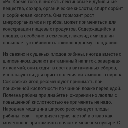
«Р». Кроме того, в них есть пектиновые и дубильные
вещества, сахара, органические кислоты, спирт сорбит
и сорбиновая кислота. Она тормозит рост
микроорганизмов и грибов, может применяться для
консервации пищевых продуктов. Содержащийся в
плодах, а особенно в семенах, гликозид амигдалин
повышает устойчивость к кислородному голоданию.
Из свежих и сушеных плодов рябины, иногда вместе с
шиповником, делают витаминный напиток, заваривая
их как чай; они входят в состав витаминных сборов,
используются для приготовления витаминного сиропа.
Сок свежих ягод рекомендуют принимать при
пониженной кислотности по чайной ложке перед едой.
Полезна рябина при диабете и ожирении но людям с
повышенной кислотностью ее применять не надо.
Народная медицина широко рекомендует плоды
рябины: сок – при дизентерии, настой и отвар как
мочегонное при камнях в почках и мочевом пузыре. С