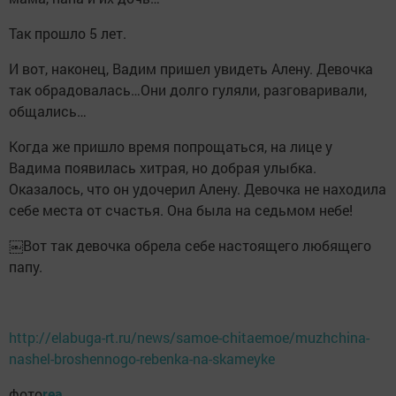
Так прошло 5 лет.
И вот, наконец, Вадим пришел увидеть Алену. Девочка
так обрадовалась…Они долго гуляли, разговаривали,
общались…
Когда же пришло время попрощаться, на лице у
Вадима появилась хитрая, но добрая улыбка.
Оказалось, что он удочерил Алену. Девочка не находила
себе места от счастья. Она была на седьмом небе!
￼Вот так девочка обрела себе настоящего любящего
папу.
http://elabuga-rt.ru/news/samoe-chitaemoe/muzhchina-
nashel-broshennogo-rebenka-na-skameyke
фото
rea