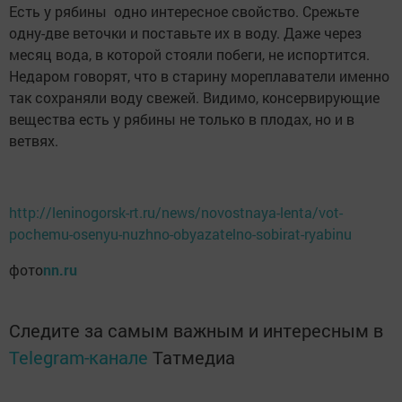
Есть у рябины одно интересное свойство. Срежьте
одну-две веточки и поставьте их в воду. Даже через
месяц вода, в которой стояли побеги, не испортится.
Недаром говорят, что в старину мореплаватели именно
так сохраняли воду свежей. Видимо, консервирующие
вещества есть у рябины не только в плодах, но и в
ветвях.
http://leninogorsk-rt.ru/news/novostnaya-lenta/vot-
pochemu-osenyu-nuzhno-obyazatelno-sobirat-ryabinu
фото
nn.ru
Следите за самым важным и интересным в
Telegram-канале
Татмедиа