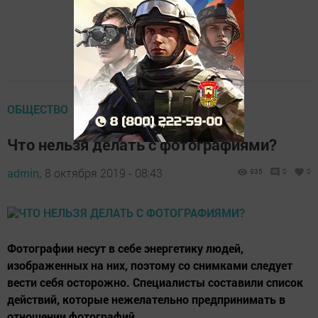
ОБЩЕСТВО
Что нельзя делать с фотографиями?
admin,
8 октября 2019 - 08:43
935
0
0
Фотографии несут в себе энергетику людей,
изображенных на них, поэтому со снимками следует
вести себя осторожно. Специалисты составили список
действий, которые нежелательно предпринимать в
отношении фотографий.