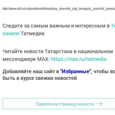
http://www.aif.ru/culture/book/blokadnyy_dnevnik_olgi_berggolc_poluchil_pre
Следите за самым важным и интересным в
T
канале
Татмедиа
Читайте новости Татарстана в национальном
мессенджере MАХ:
https://max.ru/tatmedia
Добавляйте наш сайт в
"Избранные"
, чтобы в
быть в курсе свежих новостей
Перейти на страницу новости