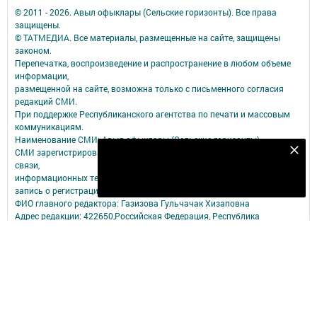
© 2011 - 2026. Авыл офыклары (Сельские горизонты). Все права
защищены.
© ТАТМЕДИА. Все материалы, размещенные на сайте, защищены
законом.
Перепечатка, воспроизведение и распространение в любом объеме
информации,
размещенной на сайте, возможна только с письменного согласия
редакций СМИ.
При поддержке Республиканского агентства по печати и массовым
коммуникациям.
Наименование СМИ: Авыл офыклары (Сельские горизонты)
СМИ зарегистрировано Федеральной службой по надзору в сфере
Подпишитесь на наш телеграм канал
связи,
Подписаться
информационных технологий и массовых коммуникаций
запись о регистрации СМИ ЭЛ № ФС 77 - 90151 от 07.10.2025
ФИО главного редактора: Газизова Гульчачак Хизаповна
Адрес редакции: 422650,Российская Федерация, Республика
Татарстан п.г.т. Рыбная Слобода, ул. Ленина, 81Б
Телефон редакции: (84361) 23- 1- 91
Электронный адрес редакции: redrs@mail.ru
tatmedia.ru
Антикоррупционная политика АО "ТАТМЕДИА": http://tatmedia.ru
Электронная почта для сообщений о фактах коррупции: