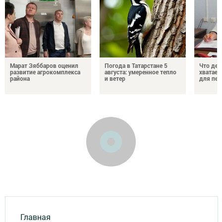
Марат Зяббаров оценил
Погода в Татарстане 5
Что дел
развитие агрокомплекса
августа: умеренное тепло
хватает
района
и ветер
для пен
Главная