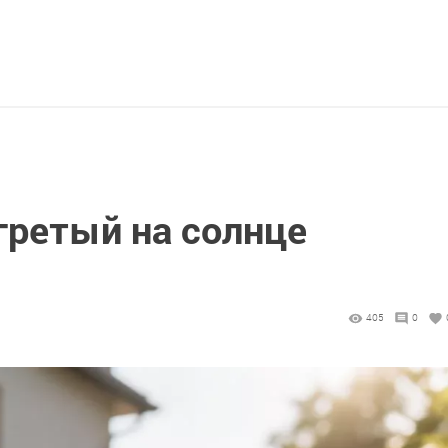
гретый на солнце
405
0