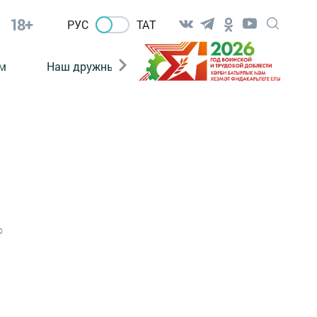
18+
РУС
ТАТ
м
Наш дружный коллектив
Документы
0