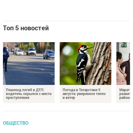
Топ 5 новостей
Пешеход погиб в ДТП:
Погода в Татарстане 5
Марат З
водитель скрылся с места
августа: умеренное тепло
развити
преступления
и ветер
района
ОБЩЕСТВО