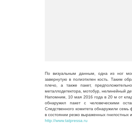
По визуальным данным, одна из ног мог
завернутую в полиэтилен кость. Таким об
плечо, а также пакет, предположитель
металлодетектора, мотобур, нелинейный де
Напомним, 10 мая 2016 года в 20 м от кл
обнаружил пакет с человеческими оста
Следственного комитета обнаружили семь фр
в состоянии резко выраженных гнилостных 
http://www.tatpressa.ru