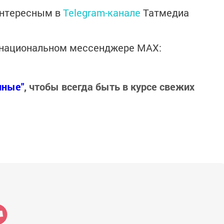
интересным в
Telegram-канале
Татмедиа
в национальном мессенджере MАХ:
нные"
, чтобы всегда быть в курсе свежих