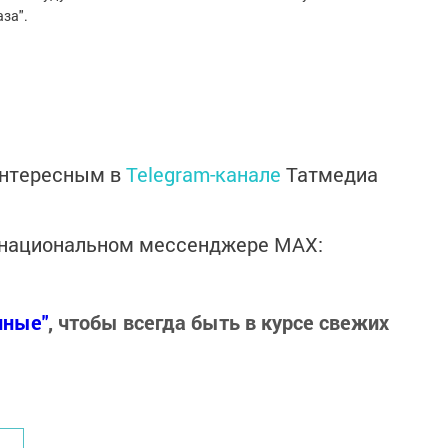
за".
интересным в
Telegram-канале
Татмедиа
в национальном мессенджере MАХ:
нные"
, чтобы всегда быть в курсе свежих