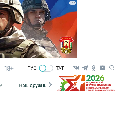
18+
РУС
ТАТ
м
Наш дружный коллектив
Документы