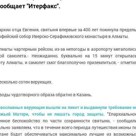
сообщает "Итерфакс".
архии отца Евгения, святыня впервые за 400 лет покинула предел
 Софийский собор Иверско-Серафимовского монастыря в Алматы.
Алматы чартерным рейсом, из-за непогоды в аэропорту мегаполис
ой самолета.- Неожиданно, буквально на 15 минут открылас
ту Алматы, и самолет смог благополучно приземлиться, - отмети
есколько сотен верующих.
оводы чудотворного образа обратно в Казань.
вославные верующие вышли на пикет и выдвинули требование н
ожьей Матери, чтобы не лишать город защиты
. "Епархиально
нное беспокойство по части сохранности святыни, - сообщил
льно заявляем, что в течение всего периода путешествия иконы п
тане будут обеспечиваться максимально лучшие из возможны