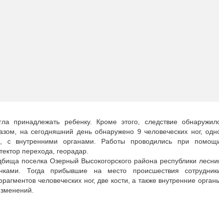
ла принадлежать ребенку. Кроме этого, следствие обнаружил
разом, на сегодняшний день обнаружено 9 человеческих ног, одн
но, с внутренними органами. Работы проводились при помощ
тектор перехода, георадар.
адбища поселка Озерный Высокогорского района республики лесни
нками. Тогда прибывшие на место происшествия сотрудник
агментов человеческих ног, две кости, а также внутренние орган
изменений.