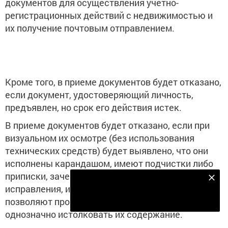
документов для осуществления учетно-
регистрационных действий с недвижимостью и
их получение почтовым отправлением.
Кроме того, в приеме документов будет отказано,
если документ, удостоверяющий личность,
предъявлен, но срок его действия истек.
В приеме документов будет отказано, если при
визуальном их осмотре (без использования
технических средств) будет выявлено, что они
исполнены карандашом, имеют подчистки либо
приписки, зачеркнутые слова и другие
Подпишитесь на наш телеграм канал
исправления, и повреждения, которые не
Подписаться
позволяют прочитать текст документов и
однозначно истолковать их содержание.