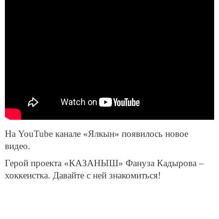
На YouTube канале «Ялкын» появилось новое
видео.
Герой проекта «КАЗАНЫШ» Фануза Кадырова –
хоккеистка. Давайте с ней знакомиться!