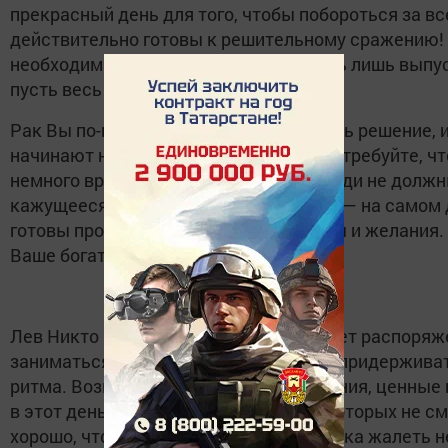
прекрасный день для того, чтобы побороться за вс
действительно готовы к решительному сражению! 
необходимые для этого силы, осталось лишь выпус
пусть весь мир побережется!
Рак Вы по-прежнему не можете принять решение,
начинают нервничать. Не уступайте — требуйте, ч
немного времени на размышления. Люди не должн
кажущееся равнодушие к их чувствам — на самом 
готовы прогибаться под чужие взгляды и желания
Ваше богатство!
Лев Никто не командует вами, не отдает распоря
заниматься тем, к чему лежит душа, и придержив
ритма. Возможны денежные поступления, ценные 
в этот день получат приглашения, от которых не см
хорошо, что не смогут, об этом наверняка жалеть н