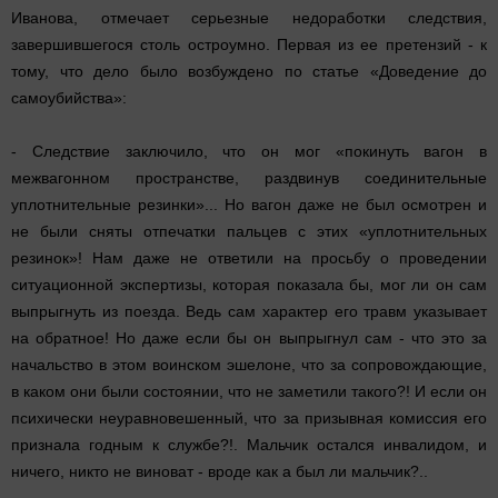
Иванова, отмечает серьезные недоработки следствия,
завершившегося столь остроумно. Первая из ее претензий - к
тому, что дело было возбуждено по статье «Доведение до
самоубийства»:
- Следствие заключило, что он мог «покинуть вагон в
межвагонном пространстве, раздвинув соединительные
уплотнительные резинки»... Но вагон даже не был осмотрен и
не были сняты отпечатки пальцев с этих «уплотнительных
резинок»! Нам даже не ответили на просьбу о проведении
ситуационной экспертизы, которая показала бы, мог ли он сам
выпрыгнуть из поезда. Ведь сам характер его травм указывает
на обратное! Но даже если бы он выпрыгнул сам - что это за
начальство в этом воинском эшелоне, что за сопровождающие,
в каком они были состоянии, что не заметили такого?! И если он
психически неуравновешенный, что за призывная комиссия его
признала годным к службе?!. Мальчик остался инвалидом, и
ничего, никто не виноват - вроде как а был ли мальчик?..