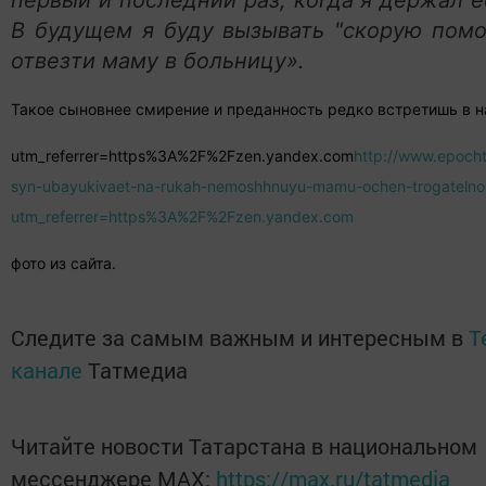
первый и последний раз, когда я держал е
В будущем я буду вызывать "скорую помо
отвезти маму в больницу».
Такое сыновнее смирение и преданность редко встретишь в н
utm_referrer=https%3A%2F%2Fzen.yandex.com
http://www.epocht
syn-ubayukivaet-na-rukah-nemoshhnuyu-mamu-ochen-trogateln
utm_referrer=https%3A%2F%2Fzen.yandex.com
фото из сайта.
Следите за самым важным и интересным в
T
канале
Татмедиа
Читайте новости Татарстана в национальном
мессенджере MАХ:
https://max.ru/tatmedia