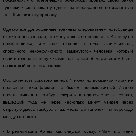
показания, что потерпевший обнаружил пропажу своей банки
тушенки и спрашивал у одного из новобранцев, не желает ли
тот объяснить эту пропажу...
Однако все допрошенные военным следователем новобранцы
в один голос заявили, что «неуставные отношения к Иванову не
применялись», что они видели в нем «застенчивого,
спокойного, неконфликтного, замкнутого» человека, который
если и говорил с попутчиками, так только об «армейском быте,
на который он не жаловался».
Обстоятельств рокового вечера 4 июня их показания никак не
проясняют. «Конфликтов не было», несимпатичный Иванов
просто вышел в тамбур покурить в одиночестве, а солдат,
вышедший туда же через несколько минут, увидел через
открытую дверь тамбура лишь «зеленый тапочек» на переходе
между вагонами...
- В реанимации Артем, как очнулся, сразу: «Мам, кто меня