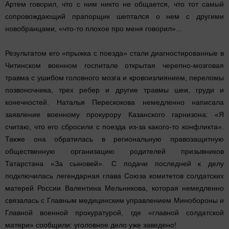
Артем говорил, что с ним никто не общается, что тот самый
сопровождающий прапорщик шептался о нем с другими
новобранцами, «что-то плохое про меня говорил»...
Результатом его «прыжка с поезда» стали диагностированные в
Читинском военном госпитале открытая черепно-мозговая
травма с ушибом головного мозга и кровоизлиянием, переломы
позвоночника, трех ребер и другие травмы шеи, груди и
конечностей. Наталья Перескокова немедленно написала
заявление военному прокурору Казанского гарнизона: «Я
считаю, что его сбросили с поезда из-за какого-то конфликта».
Также она обратилась в региональную правозащитную
общественную организацию родителей призывников
Татарстана «За сыновей». С подачи последней к делу
подключилась легендарная глава Союза комитетов солдатских
матерей России Валентина Мельникова, которая немедленно
связалась с Главным медицинским управлением Минобороны и
Главной военной прокуратурой, где «главной солдатской
матери» сообщили: уголовное дело уже заведено!