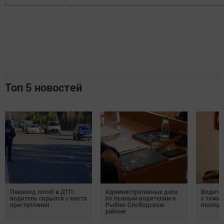
Топ 5 новостей
Пешеход погиб в ДТП:
Административные дела
Водите
водитель скрылся с места
по пьяным водителям в
с тяжк
преступления
Рыбно-Слободском
послед
районе