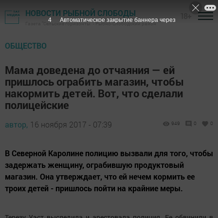
НОВОСТИ РЫБНОЙ СЛОБОДЫ
18+
3
Автоматическое закрытие баннера через
Газета "Сельские горизонты" - Рыбно-Слободский район
ОБЩЕСТВО
Мама доведена до отчаяния — ей
пришлось ограбить магазин, чтобы
накормить детей. Вот, что сделали
полицейские
автор,
16 ноября 2017 - 07:39
949
0
0
В Северной Каролине полицию вызвали для того, чтобы
задержать женщину, ограбившую продуктовый
магазин. Она утверждает, что ей нечем кормить ее
троих детей - пришлось пойти на крайние меры.
Терезу Уэст выследила и арестовала полиция. Ее обвинили в