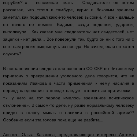
вырубил?..» - вспоминает мать. - Следователю он потом
рассказал, что стоял в тамбуре, курил и боковым зрением
заметил, как подошел какой-то человек высокий. И все - дальше
он ничего не помнит. Видимо, сзади подошли, ударили,
вытолкнули... Как сказал мне следователь: нет свидетелей, нет
зацепки - нет дела... Все повернули так, будто он ни с того ни с
сего сам решил выпрыгнуть из поезда. Но зачем, если он хотел
служить?!
В постановлении следователя военного СО СКР по Читинскому
гарнизону о прекращении уголовного дела говорится, что «к
показаниям Иванова в части применения к нему насилия в
период следования в поезде следует относиться критически...
т.к. у него на тот период имелось временное психическое
отклонение». В самом-то деле, ну разве нормальному человеку
придет в голову мысль о насилии в российской армии?!
Особенно если эта голова пока еще не разбита...
Адвокат Ольга Казакова, представляющая интересы Артема