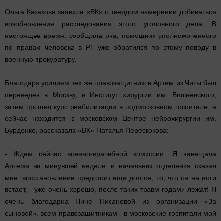
Ольга Казакова заявила «ВК» о твердом намерении добиваться
возобновления расследования этого уголовного дела. В
настоящее время, сообщила она, помощник уполномоченного
по правам человека в РТ уже обратился по этому поводу в
военную прокуратуру.
Благодаря усилиям тех же правозащитников Артем из Читы был
переведен в Москву, в Институт хирургии им. Вишневского,
затем прошел курс реабилитации в подмосковном госпитале, а
сейчас находится в московском Центре нейрохирургии им.
Бурденко, рассказала «ВК» Наталья Перескокова:
- Ждем сейчас военно-врачебной комиссии. Я навещала
Артема на минувшей неделе, и начальник отделения сказал
мне: восстановление предстоит еще долгое, то, что он на ноги
встает, - уже очень хорошо, после таких травм годами лежат! Я
очень благодарна Нине Писановой из организации «За
сыновей», всем правозащитникам - в московские госпитали мой