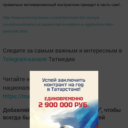
правильно мотивированный контрактник приедет в часть сам!..
http://www.evening-kazan.ru/articles/mam-kto-menya-
vyrubilnovobranec-iz-kazani-stal-invalidom-a-ugolovnoe-delo-
prekratili.html
Следите за самым важным и интересным в
Telegram-канале
Татмедиа
Читайте новости Татарстана в
национальном мессенджере MАХ:
https://max.ru/tatmedia
Добавляйте наш сайт в
"Избранные"
, чтобы
всегда быть в курсе свежих новостей