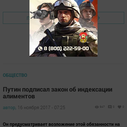
Перейти на страницу новости
ОБЩЕСТВО
Путин подписал закон об индексации
алиментов
автор,
16 ноября 2017 - 07:25
947
0
0
Он предусматривает возложение этой обязанности на