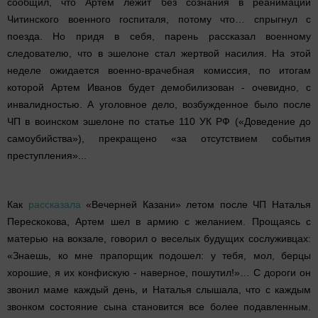
сообщил, что Артем лежит без сознания в реанимации
Читинского военного госпиталя, потому что… спрыгнул с
поезда. Но придя в себя, парень рассказал военному
следователю, что в эшелоне стал жертвой насилия. На этой
неделе ожидается военно-врачебная комиссия, по итогам
которой Артем Иванов будет демобилизован - очевидно, с
инвалидностью. А уголовное дело, возбужденное было после
ЧП в воинском эшелоне по статье 110 УК РФ («Доведение до
самоубийства»), прекращено «за отсутствием события
преступления»...
Как
рассказала
«Вечерней Казани» летом после ЧП Наталья
Перескокова, Артем шел в армию с желанием. Прощаясь с
матерью на вокзале, говорил о веселых будущих сослуживцах:
«Знаешь, ко мне прапорщик подошел: у тебя, мол, берцы
хорошие, я их конфискую - наверное, пошутил!»… С дороги он
звонил маме каждый день, и Наталья слышала, что с каждым
звонком состояние сына становится все более подавленным.