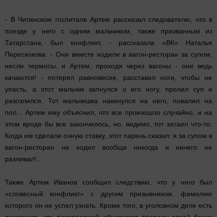
- В Читинском госпитале Артем рассказал следователю, что в
поезде у него с одним мальчиком, также призванным из
Татарстана, был конфликт, - рассказала «ВК» Наталья
Перескокова. - Они вместе ходили в вагон-ресторан за супом,
несли термосы, и Артем, проходя через вагоны - они ведь
качаются! - потерял равновесие, расставил ноги, чтобы не
упасть, а этот мальчик запнулся о его ногу, пролил суп и
разозлился. Тот мальчишка накинулся на него, повалил на
пол... Артем ему объяснил, что все произошло случайно, и на
этом вроде бы все закончилось, но, видимо, тот затаил что-то.
Когда им сделали очную ставку, этот парень сказал: я за супом в
вагон-ресторан не ходил вообще никогда и ничего не
разливал!..
Также Артем Иванов сообщил следствию, что у него был
«словесный конфликт» с другим призывником, фамилию
которого он не успел узнать. Кроме того, в уголовном деле есть