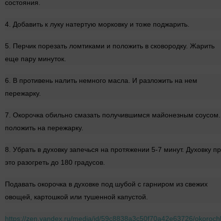
состояния.
4. Добавить к луку натертую морковку и тоже поджарить.
5. Перчик порезать ломтиками и положить в сковородку. Жарить
еще пару минуток.
6. В противень налить немного масла. И разложить на нем
пережарку.
7. Окорочка обильно смазать получившимся майонезным соусом.
положить на пережарку.
8. Убрать в духовку запечься на протяжении 5-7 минут. Духовку п
это разогреть до 180 градусов.
Подавать окорочка в духовке под шубой с гарниром из свежих
овощей, картошкой или тушенной капустой.
https://zen.yandex.ru/media/id/59c8838a3c50f70a42e63726/okoroch