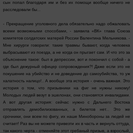
сын попал благодаря им и без их помощи вообще ничего не
расследовали бы...
- Прекращение уголовного дела обязательно надо обжаловать
всеми возможными способами, - заявила «ВК» глава Союза
комитетов солдатских матерей России Валентина Мельникова. -
Мне хирурги говорили: такие травмы бывают, когда человека
выбрасывают из поезда, а не когда он прыгает сам. И что это за
объяснение такое: был в депрессии, вот и покончил с собой - а
где был дежурный офицер сопровождения?! Даже если это не
покушение на убийство и не доведение до самоубийства, то уж
халатность налицо!.. А вообще эта история - очень важная. Это
история о том, что призывники на фиг не нужны никому!
Молодых людей везут в эшелонах, они становятся инвалидами.
А вот другая история: сейчас нужно с Дальнего Востока
отправлять демобилизованных, а билетов нет... Это же
срочники, они всем по фигу, их наше Минобороны за людей не
считает! Раз вы не можете привезти их в часть и вернуть оттуда,
так какого черта - отменяйте этот гребаный призыв, а взрослый,