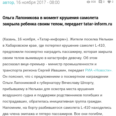
автор,
16 ноября 2017 - 08:00
908
0
0
Ольга Лапоникова в момент крушения самолета
закрыла ребенка своим телом, передает tatar-inform.ru
(Казань, 16 ноября, «Татар-информ»). Жители поселка Нелькан
в Хабаровском крае, где потерпел крушение самолет L-410,
предложили посмертно наградить пассажирку, которая закрыла
своим телом выжившую в катастрофе девочку. Об этом
рассказал вице-премьер - министр промышленности и
транспорта региона Сергей Ивашкин, передает
РИА «Новости».
Он пояснил, что с предложением о посмертном награждении
Ольги Лапониковой к губернатору Вячеславу Шпорту,
прибывшему в Нелькан для осмотра места крушения
воздушного судна и поддержки родственников погибших и
пострадавших, обратилась инициативная группа граждан.
Напомним, на борту разбившегося самолета L-410 находились
два члена экипажа и пятеро пассажиров. Все они погибли,