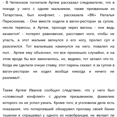
- В Читинском госпитале Артем рассказал следователю, что в
поезде у него с одним мальчиком, также призванным из
Татарстана, был конфликт, - рассказала «ВК» Наталья
Перескокова. - Они вместе ходили в вагон-ресторан за супом,
несли термосы, и Артем, проходя через вагоны - они ведь
качаются! - потерял равновесие, расставил ноги, чтобы не
упасть, а этот мальчик запнулся о его ногу, пролил суп и
разозлился. Тот мальчишка накинулся на него, повалил на
пол... Артем ему объяснил, что все произошло случайно, и на
этом вроде бы все закончилось, но, видимо, тот затаил что-то.
Когда им сделали очную ставку, этот парень сказал: я за супом в
вагон-ресторан не ходил вообще никогда и ничего не
разливал!..
Также Артем Иванов сообщил следствию, что у него был
«словесный конфликт» с другим призывником, фамилию
которого он не успел узнать. Кроме того, в уголовном деле есть
показания, что потерпевший обнаружил пропажу своей банки
тушенки и спрашивал у одного из новобранцев, не желает ли