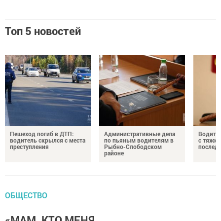
Топ 5 новостей
Пешеход погиб в ДТП:
Административные дела
Водите
водитель скрылся с места
по пьяным водителям в
с тяжк
преступления
Рыбно-Слободском
послед
районе
ОБЩЕСТВО
«МАМ, КТО МЕНЯ