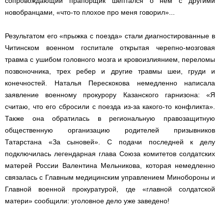
сопровождающий прапорщик шептался о нем с другими
новобранцами, «что-то плохое про меня говорил»...
Результатом его «прыжка с поезда» стали диагностированные в
Читинском военном госпитале открытая черепно-мозговая
травма с ушибом головного мозга и кровоизлиянием, переломы
позвоночника, трех ребер и другие травмы шеи, груди и
конечностей. Наталья Перескокова немедленно написала
заявление военному прокурору Казанского гарнизона: «Я
считаю, что его сбросили с поезда из-за какого-то конфликта».
Также она обратилась в региональную правозащитную
общественную организацию родителей призывников
Татарстана «За сыновей». С подачи последней к делу
подключилась легендарная глава Союза комитетов солдатских
матерей России Валентина Мельникова, которая немедленно
связалась с Главным медицинским управлением Минобороны и
Главной военной прокуратурой, где «главной солдатской
матери» сообщили: уголовное дело уже заведено!