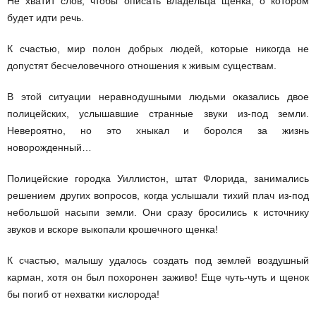
Не хватит слов, чтобы описать владельца щенка, о котором
будет идти речь.
К счастью, мир полон добрых людей, которые никогда не
допустят бесчеловечного отношения к живым существам.
В этой ситуации неравнодушными людьми оказались двое
полицейских, услышавшие странные звуки из-под земли.
Невероятно, но это хныкал и боролся за жизнь
новорожденный…
Полицейские городка Уиллистон, штат Флорида, занимались
решением других вопросов, когда услышали тихий плач из-под
небольшой насыпи земли. Они сразу бросились к источнику
звуков и вскоре выкопали крошечного щенка!
К счастью, малышу удалось создать под землей воздушный
карман, хотя он был похоронен заживо! Еще чуть-чуть и щенок
бы погиб от нехватки кислорода!