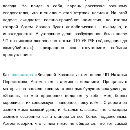
поезда. Но придя в себя, парень рассказал военному
следователю, что в эшелоне стал жертвой насилия. На этой
неделе ожидается военно-врачебная комиссия, по итогам
которой Артем Иванов будет демобилизован - очевидно, с
инвалидностью. А уголовное дело, возбужденное было после
ЧП в воинском эшелоне по статье 110 УК РФ («Доведение до
самоубийства»), прекращено «за отсутствием события
преступления»...
Как
рассказала
«Вечерней Казани» летом после ЧП Наталья
Перескокова, Артем шел в армию с желанием. Прощаясь с
матерью на вокзале, говорил о веселых будущих сослуживцах:
«Знаешь, ко мне прапорщик подошел: у тебя, мол, берцы
хорошие, я их конфискую - наверное, пошутил!»… С дороги он
звонил маме каждый день, и Наталья слышала, что с каждым
звонком состояние сына становится все более подавленным.
Артем говорил, что с ним никто не общается, что тот самый