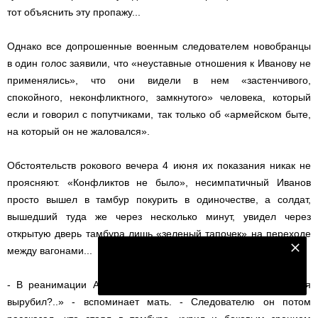
тот объяснить эту пропажу...
Однако все допрошенные военным следователем новобранцы
в один голос заявили, что «неуставные отношения к Иванову не
применялись», что они видели в нем «застенчивого,
спокойного, неконфликтного, замкнутого» человека, который
если и говорил с попутчиками, так только об «армейском быте,
на который он не жаловался».
Обстоятельств рокового вечера 4 июня их показания никак не
проясняют. «Конфликтов не было», несимпатичный Иванов
просто вышел в тамбур покурить в одиночестве, а солдат,
вышедший туда же через несколько минут, увидел через
открытую дверь тамбура лишь «зеленый тапочек» на переходе
Подпишитесь на наш телеграм канал
между вагонами...
Подписаться
- В реанимации Артем, как очнулся, сразу: «Мам, кто меня
вырубил?..» - вспоминает мать. - Следователю он потом