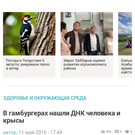
Погода в Татарстане 5
Марат Зяббаров оценил
Балыкб
августа: умеренное тепло
развитие агрокомплекса
Алабуга
и ветер
района
ярминк
кайтты
ЗДОРОВЬЕ И ОКРУЖАЮЩАЯ СРЕДА
В гамбургерах нашли ДНК человека и
крысы
автор,
11 мая 2016 - 17:44
984
0
0