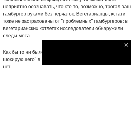
неприятно осознавать, что кто-то, возможно, трогал ваш
гамбургер руками без перчаток. Вегетарианцы, кстати,
тоже не застрахованы от "проблемных" гамбургеров: в
вегетарианских котлетах исследователи обнаружили
следы мяса.
Подпишитесь на наш телеграм канал
Как бы то ни было, эксперты полагают, что "ничего
Подписаться
шокирующего" в результатах исследования Clear Labs
нет.
http://www.vesti.ru
Следите за самым важным и интересным в
Telegram-канале
Татмедиа