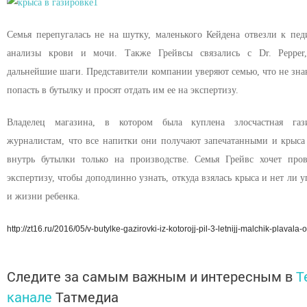
Семья перепугалась не на шутку, маленького Кейдена отвезли к педи
анализы крови и мочи. Также Грейвсы связались с Dr. Pepper
дальнейшие шаги. Представители компании уверяют семью, что не зна
попасть в бутылку и просят отдать им ее на экспертизу.
Владелец магазина, в котором была куплена злосчастная гази
журналистам, что все напитки они получают запечатанными и крыса
внутрь бутылки только на производстве. Семья Грейвс хочет про
экспертизу, чтобы доподлинно узнать, откуда взялась крыса и нет ли у
и жизни ребенка.
http://zt16.ru/2016/05/v-butylke-gazirovki-iz-kotorojj-pil-3-letnijj-malchik-plaval
Следите за самым важным и интересным в
T
канале
Татмедиа