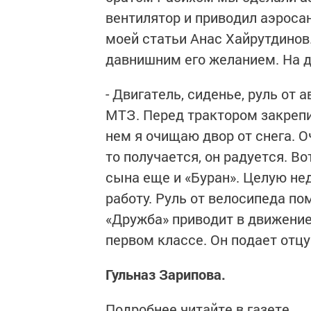
вентилятор и приводил аэросан
моей статьи Анас Хайрутдинов
давнишним его желанием. На д
- Двигатель, сиденье, руль от 
МТЗ. Перед трактором закрепи
нем я очищаю двор от снега. Оч
то получается, он радуется. В
сына еще и «Буран». Целую не
работу. Руль от велосипеда по
«Дружба» приводит в движение.
первом классе. Он подает отц
Гульназ Зарипова.
Подробнее читайте в газете