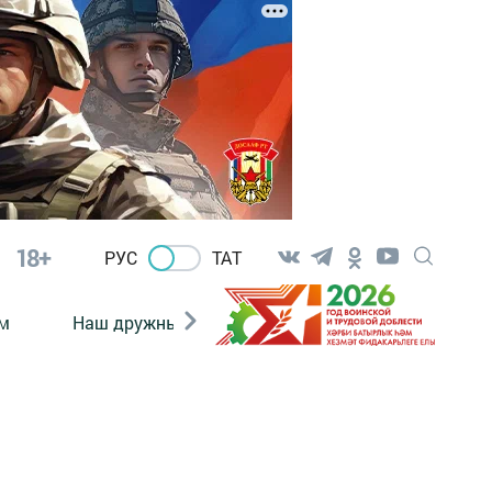
18+
РУС
ТАТ
м
Наш дружный коллектив
Документы