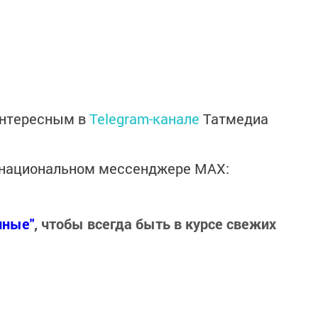
интересным в
Telegram-канале
Татмедиа
в национальном мессенджере MАХ:
нные"
, чтобы всегда быть в курсе свежих