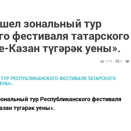
ошел зональный тур
го фестиваля татарского
-Казан түгәрәк уены».
1174
0
зональный тур Республиканского фестиваля
азан түгәрәк уены».