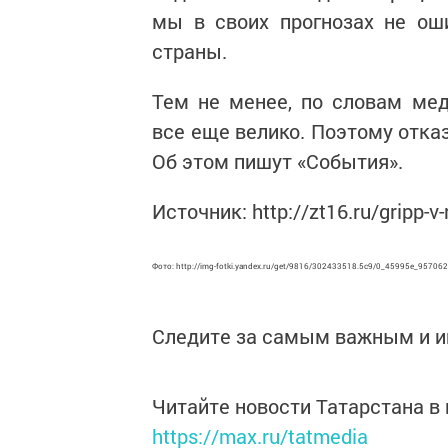
мы в своих прогнозах не ош
страны.
Тем не менее, по словам мед
все еще велико. Поэтому отка
Об этом пишут «События».
Источник: http://zt16.ru/gripp-v-
Фото: http://img-fotki.yandex.ru/get/9816/302433518.5c9/0_45995e_957062
Следите за самым важным и 
Читайте новости Татарстана 
https://max.ru/tatmedia