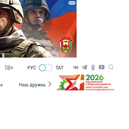
18+
РУС
ТАТ
м
Наш дружный коллектив
Документы