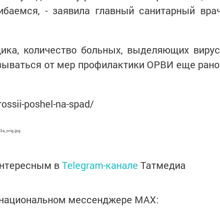
ибаемся, - заявила главный санитарный вра
ика, количество больных, выделяющих вирус
зываться от мер профилактики ОРВИ еще рано
rossii-poshel-na-spad/
3a_orig.jpg
интересным в
Telegram-канале
Татмедиа
в национальном мессенджере MАХ: