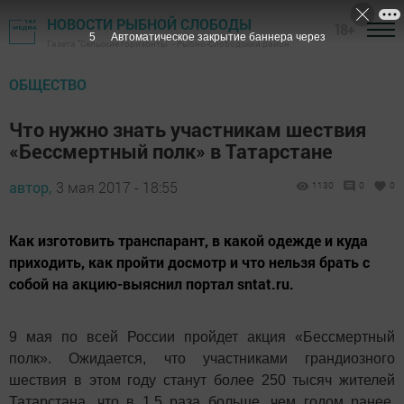
НОВОСТИ РЫБНОЙ СЛОБОДЫ
18+
4
Автоматическое закрытие баннера через
Газета "Сельские горизонты" - Рыбно-Слободский район
ОБЩЕСТВО
Что нужно знать участникам шествия
«Бессмертный полк» в Татарстане
автор,
3 мая 2017 - 18:55
1130
0
0
Как изготовить транспарант, в какой одежде и куда
приходить, как пройти досмотр и что нельзя брать с
собой на акцию-выяснил портал sntat.ru.
9 мая по всей России пройдет акция «Бессмертный
полк». Ожидается, что участниками грандиозного
шествия в этом году станут более 250 тысяч жителей
Татарстана, что в 1,5 раза больше, чем годом ранее.