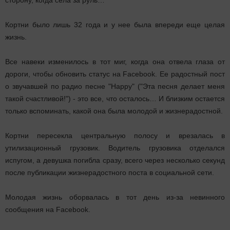
сторону, когда села за руль…
Кортни было лишь 32 года и у нее была впереди еще целая
жизнь.
Все навеки изменилось в тот миг, когда она отвела глаза от
дороги, чтобы обновить статус на Facebook. Ее радостный пост
о звучавшей по радио песне "Happy" ("Эта песня делает меня
такой счастливой!") - это все, что осталось… И близким остается
только вспоминать, какой она была молодой и жизнерадостной.
Кортни пересекла центральную полосу и врезалась в
утилизационный грузовик. Водитель грузовика отделался
испугом, а девушка погибла сразу, всего через несколько секунд
после публикации жизнерадостного поста в социальной сети.
Молодая жизнь оборвалась в тот день из-за невинного
сообщения на Facebook.