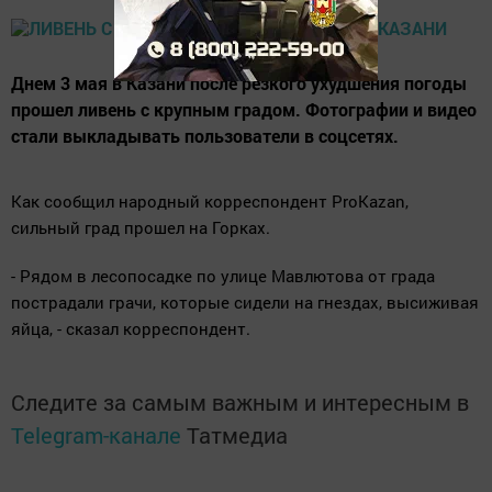
Днем 3 мая в Казани после резкого ухудшения погоды
прошел ливень с крупным градом. Фотографии и видео
стали выкладывать пользователи в соцсетях.
Как сообщил народный корреспондент ProKazan,
сильный град прошел на Горках.
- Рядом в лесопосадке по улице Мавлютова от града
пострадали грачи, которые сидели на гнездах, высиживая
яйца, - сказал корреспондент.
Следите за самым важным и интересным в
Telegram-канале
Татмедиа