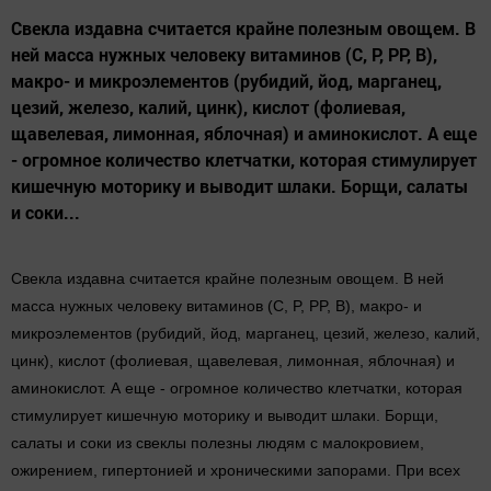
Свекла издавна считается крайне полезным овощем. В
ней масса нужных человеку витаминов (C, P, PP, B),
макро- и микроэлементов (рубидий, йод, марганец,
цезий, железо, калий, цинк), кислот (фолиевая,
щавелевая, лимонная, яблочная) и аминокислот. А еще
- огромное количество клетчатки, которая стимулирует
кишечную моторику и выводит шлаки. Борщи, салаты
и соки...
Свекла издавна считается крайне полезным овощем. В ней
масса нужных человеку витаминов (C, P, PP, B), макро- и
микроэлементов (рубидий, йод, марганец, цезий, железо, калий,
цинк), кислот (фолиевая, щавелевая, лимонная, яблочная) и
аминокислот. А еще - огромное количество клетчатки, которая
стимулирует кишечную моторику и выводит шлаки. Борщи,
салаты и соки из свеклы полезны людям с малокровием,
ожирением, гипертонией и хроническими запорами. При всех