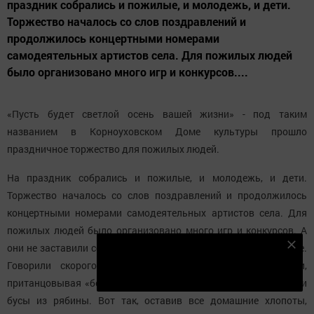
праздник собрались и пожилые, и молодежь, и дети.
Торжество началось со слов поздравлений и
продолжилось концертными номерами
самодеятельных артистов села. Для пожилых людей
было организовано много игр и конкурсов....
«Пусть будет светлой осень вашей жизни» - под таким
названием в Корноуховском Доме культуры прошло
праздничное торжество для пожилых людей.
На праздник собрались и пожилые, и молодежь, и дети.
Торжество началось со слов поздравлений и продолжилось
концертными номерами самодеятельных артистов села. Для
пожилых людей было организовано много игр и конкурсов. А
они не заставили себя ждать - приняли в них активное участие.
Подпишитесь на наш телеграм канал
Говорили скороговорки, рисовали с закрытыми глазами,
Подписаться
пританцовывая «боролись» за стульчик, пели песни, собирали
бусы из рябины. Вот так, оставив все домашние хлопоты,