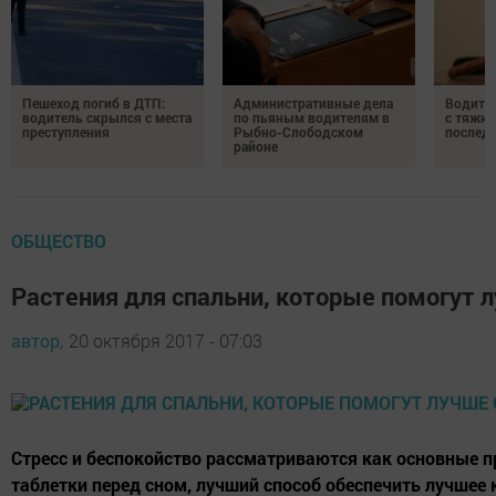
Пешеход погиб в ДТП:
Административные дела
Водите
водитель скрылся с места
по пьяным водителям в
с тяжк
преступления
Рыбно-Слободском
послед
районе
ОБЩЕСТВО
Растения для спальни, которые помогут 
автор,
20 октября 2017 - 07:03
Стресс и беспокойство рассматриваются как основные п
таблетки перед сном, лучший способ обеспечить лучшее к