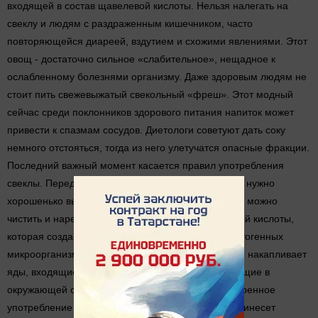
входящей в состав щавелевой кислоты. Нельзя налегать на
свеклу и людям с раздраженным кишечником, часто
повторяющейся диареей, вздутием и схожими явлениями. Этот
овощ - достаточно сильное «слабительное», нещадное к
ослабленному болезнями организму. Даже здоровым людям не
стоит пить свежевыжатый свекольный «фреш». Этот модный
сейчас среди поклонников здорового питания напиток может
привести к спазмам сосудов. Диетологи советуют дать соку
немного отстояться, тогда из него улетучатся опасные фракции.
Последний важный момент касается правил употребления
свеклы. Перед началом приготовления корнеплод нужно
хорошенько вымыть щеточкой. Только после этого можно
чистить и нарезать. В свекле очень много азотистой кислоты,
которая создает крайне аппетитную среду для патогенных
микроорганизмов. Зеленая часть растения (ботва) накапливает
яды, входящие в состав удобрений и присутствующие в
окружающей среде. Тщательная обработка и умеренное
употребление свеклы - гарантия того, что овощ принесет