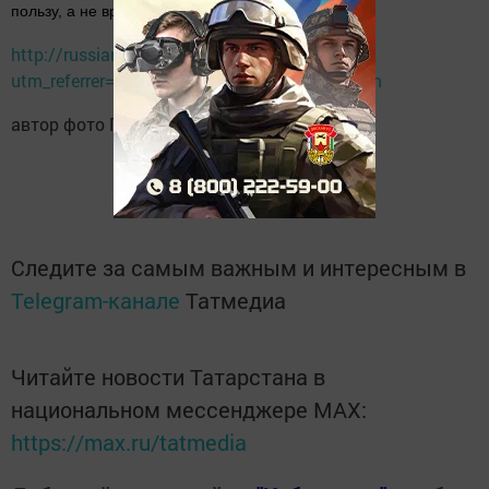
пользу, а не вред.
http://russian7.ru/post/chem-opasna-svekla/?
utm_referrer=https%3A%2F%2Fzen.yandex.com
автор фото Гульчачак Газизова.
Следите за самым важным и интересным в
Telegram-канале
Татмедиа
Читайте новости Татарстана в
национальном мессенджере MАХ:
https://max.ru/tatmedia