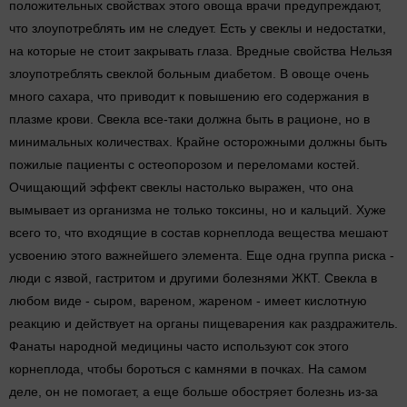
положительных свойствах этого овоща врачи предупреждают,
что злоупотреблять им не следует. Есть у свеклы и недостатки,
на которые не стоит закрывать глаза. Вредные свойства Нельзя
злоупотреблять свеклой больным диабетом. В овоще очень
много сахара, что приводит к повышению его содержания в
плазме крови. Свекла все-таки должна быть в рационе, но в
минимальных количествах. Крайне осторожными должны быть
пожилые пациенты с остеопорозом и переломами костей.
Очищающий эффект свеклы настолько выражен, что она
вымывает из организма не только токсины, но и кальций. Хуже
всего то, что входящие в состав корнеплода вещества мешают
усвоению этого важнейшего элемента. Еще одна группа риска -
люди с язвой, гастритом и другими болезнями ЖКТ. Свекла в
любом виде - сыром, вареном, жареном - имеет кислотную
реакцию и действует на органы пищеварения как раздражитель.
Фанаты народной медицины часто используют сок этого
корнеплода, чтобы бороться с камнями в почках. На самом
деле, он не помогает, а еще больше обостряет болезнь из-за