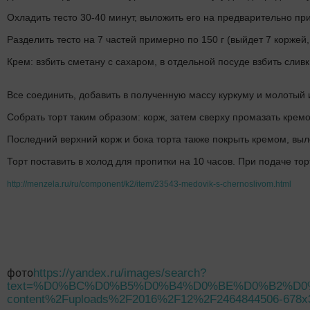
Охладить тесто 30-40 минут, выложить его на предварительно при
Разделить тесто на 7 частей примерно по 150 г (выйдет 7 коржей,
Крем: взбить сметану с сахаром, в отдельной посуде взбить сливк
Все соединить, добавить в полученную массу куркуму и молотый 
Собрать торт таким образом: корж, затем сверху промазать крем
Последний верхний корж и бока торта также покрыть кремом, вы
Торт поставить в холод для пропитки на 10 часов. При подаче то
http://menzela.ru/ru/component/k2/item/23543-medovik-s-chernoslivom.html
фото
https://yandex.ru/images/search?
text=%D0%BC%D0%B5%D0%B4%D0%BE%D0%B2%D0%B
content%2Fuploads%2F2016%2F12%2F2464844506-678x3