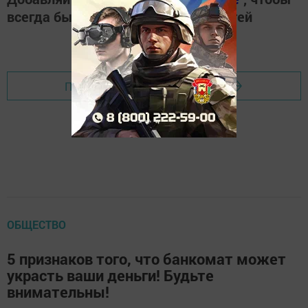
всегда быть в курсе свежих новостей
Перейти на страницу новости
ОБЩЕСТВО
5 признаков того, что банкомат может
украсть ваши деньги! Будьте
внимательны!