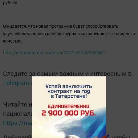
рублей.
Ожидается, что новая программа будет способствовать
улучшению условий хранения зерна и сохранению его товарного
качества.
http://m.tatar-inform.ru/news/2018/02/04/593847/
Следите за самым важным и интересным в
Telegram-канале
Татмедиа
Читайте новости Татарстана в
национальном мессенджере MАХ:
https://max.ru/tatmedia
Добавляйте наш сайт в
"Избранные"
, чтобы