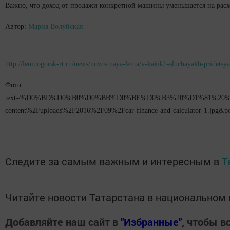
Важно, что доход от продажи конкретной машины уменьшается на расх
Автор:
Мария Волуйская
http://leninogorsk-rt.ru/news/novostnaya-lenta/v-kakikh-sluchayakh-pridetsy
Фото: https
text=%D0%BD%D0%B0%D0%BB%D0%BE%D0%B3%20%D1%81%20%D0
content%2Fuploads%2F2016%2F09%2Fcar-finance-and-calculator-1.jpg&p
Следите за самым важным и интересным в
T
Читайте новости Татарстана в национально
Добавляйте наш сайт в
"Избранные"
, чтобы в