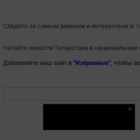
Следите за самым важным и интересным в
T
Читайте новости Татарстана в национально
Добавляйте наш сайт в
"Избранные"
, чтобы в
Подпишитесь на наш телеграм канал
Подписаться