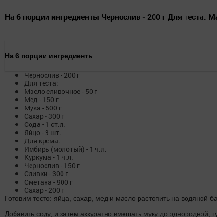
На 6 порции ингредиенты Чернослив - 200 г Для теста: Масл
На 6 порции ингредиенты
Чернослив
-
200
г
Для теста:
Масло сливочное
-
50
г
Мед
-
150
г
Мука
-
500
г
Сахар
-
300
г
Сода
-
1
ст.л.
Яйцо
-
3
шт.
Для крема:
Имбирь (молотый)
-
1
ч.л.
Куркума
-
1
ч.л.
Чернослив
-
150
г
Сливки
-
300
г
Сметана
-
900
г
Сахар
-
200
г
Готовим тесто: яйца, сахар, мед и масло растопить на водяной 
Добавить соду, и затем аккуратно вмешать муку до однородной, г