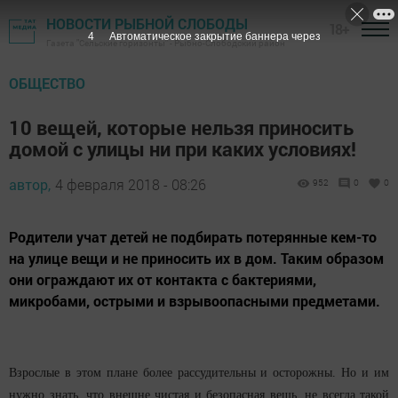
НОВОСТИ РЫБНОЙ СЛОБОДЫ
18+
3
Автоматическое закрытие баннера через
Газета "Сельские горизонты" - Рыбно-Слободский район
ОБЩЕСТВО
10 вещей, которые нельзя приносить
домой с улицы ни при каких условиях!
автор,
4 февраля 2018 - 08:26
952
0
0
Родители учат детей не подбирать потерянные кем-то
на улице вещи и не приносить их в дом. Таким образом
они ограждают их от контакта с бактериями,
микробами, острыми и взрывоопасными предметами.
Взрослые в этом плане более рассудительны и осторожны. Но и им
нужно знать, что внешне чистая и безопасная вещь, не всегда такой