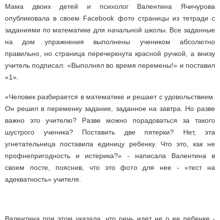
Мама двоих детей и психолог Валентина Ячичурова
опубликовала в своем Facebook фото страницы из тетради с
заданиями по математике для начальной школы. Все заданные
на дом упражнения выполнены учеником абсолютно
правильно, но страница перечеркнута красной ручкой, а внизу
учитель подписал: «Выполнял во время перемены!» и поставил
«1».
«Человек разбирается в математике и решает с удовольствием.
Он решил в переменку задание, заданное на завтра. Но разве
важно это учителю? Разве можно порадоваться за такого
шустрого ученика? Поставить две пятерки? Нет, эта
угнетательница поставила единицу ребенку. Что это, как не
профнепригодность и истерика?» - написала Валентина в
своем посте, пояснив, что это фото для нее - «тест на
адекватность» учителя.
Валентина при этом указала, что речь идет не о ее ребенке -