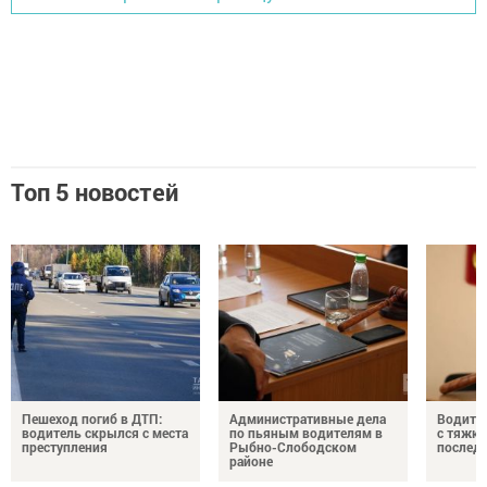
Топ 5 новостей
Пешеход погиб в ДТП:
Административные дела
Водите
водитель скрылся с места
по пьяным водителям в
с тяжк
преступления
Рыбно-Слободском
послед
районе