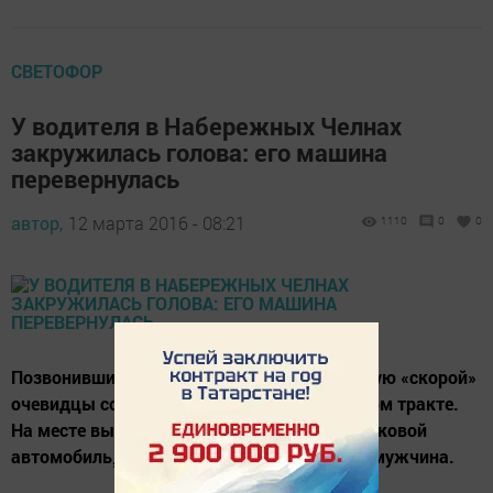
СВЕТОФОР
У водителя в Набережных Челнах
закружилась голова: его машина
перевернулась
автор,
12 марта 2016 - 08:21
1110
0
0
Позвонившие сегодня утром в диспетчерскую «скорой»
очевидцы сообщили о ДТП на Сармановском тракте.
На месте выяснилось, что перевернулся легковой
автомобиль¸ которым управлял 42-летний мужчина.