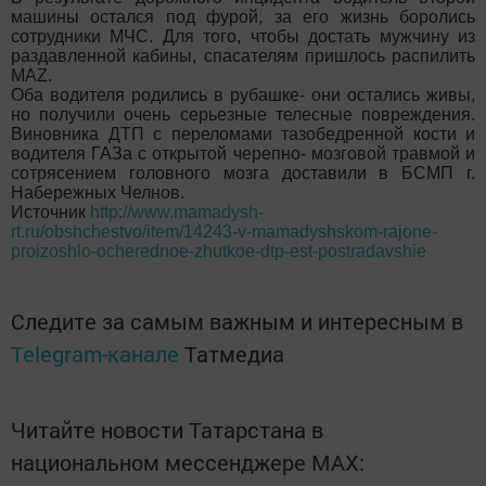
машины остался под фурой, за его жизнь боролись
сотрудники МЧС. Для того, чтобы достать мужчину из
раздавленной кабины, спасателям пришлось распилить
MAZ.
Оба водителя родились в рубашке- они остались живы,
но получили очень серьезные телесные повреждения.
Виновника ДТП с переломами тазобедренной кости и
водителя ГАЗа с открытой черепно- мозговой травмой и
сотрясением головного мозга доставили в БСМП г.
Набережных Челнов.
Источник
http://www.mamadysh-
rt.ru/obshchestvo/item/14243-v-mamadyshskom-rajone-
proizoshlo-ocherednoe-zhutkoe-dtp-est-postradavshie
Следите за самым важным и интересным в
Telegram-канале
Татмедиа
Читайте новости Татарстана в
национальном мессенджере MАХ: