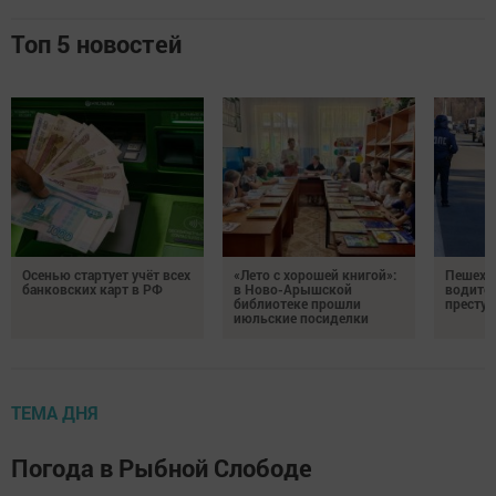
Топ 5 новостей
Осенью стартует учёт всех
«Лето с хорошей книгой»:
Пешеход
банковских карт в РФ
в Ново-Арышской
водител
библиотеке прошли
престу
июльские посиделки
ТЕМА ДНЯ
Погода в Рыбной Слободе