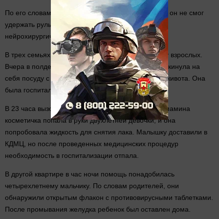
По его словам, у него резко закружилась голова, и он не смог
удержать руль. Водителя доставили в БСМП, в
нейрохирургическое отделение.
В трех семьях малыши пострадали по недосмотру взрослых.
Вчера в полдень на кухне годовалая девочка опрокинула на
себя посуду с кипятком - у нее ожоги кожи руки и живота. Она
была госпитализирована в КДМЦ.
В 23 часа вызов поступил из квартиры, в которой мамина
косметичка попала в руки двухлетней девочки, и она
попробовала жидкость для снятия лака. Малышку доставили в
КДМЦ, но после проведенных медицинских процедур
необходимость в госпитализации отпала.
В другой квартире в час ночи помощь понадобилась
четырехлетнему мальчику. По словам родителей, они
обнаружили открытым флакон с противовирусными таблетками.
После промывания желудка ребенок был оставлен дома.