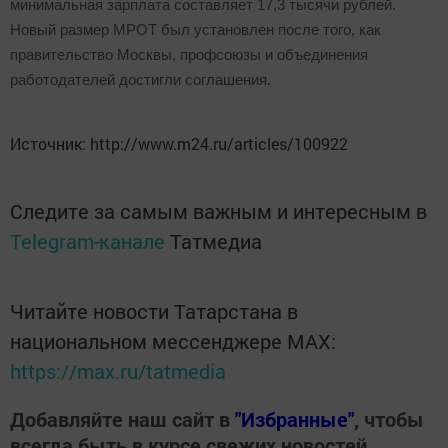
минимальная зарплата составляет 17,3 тысячи рублей.
Новый размер МРОТ был установлен после того, как
правительство Москвы, профсоюзы и объединения
работодателей достигли соглашения.
Подробнее:
http://www.m24.ru/articles/100922?
Источник: http://www.m24.ru/articles/100922
utm_source=CopyBuf
Следите за самым важным и интересным в
Telegram-канале
Татмедиа
Читайте новости Татарстана в
национальном мессенджере MАХ:
https://max.ru/tatmedia
Добавляйте наш сайт в
"Избранные"
, чтобы
всегда быть в курсе свежих новостей