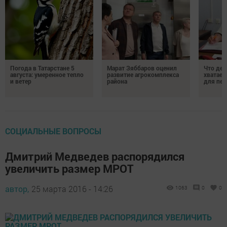
Погода в Татарстане 5
Марат Зяббаров оценил
Что дел
августа: умеренное тепло
развитие агрокомплекса
хватает
и ветер
района
для пен
СОЦИАЛЬНЫЕ ВОПРОСЫ
Дмитрий Медведев распорядился
увеличить размер МРОТ
автор,
25 марта 2016 - 14:26
1063
0
0