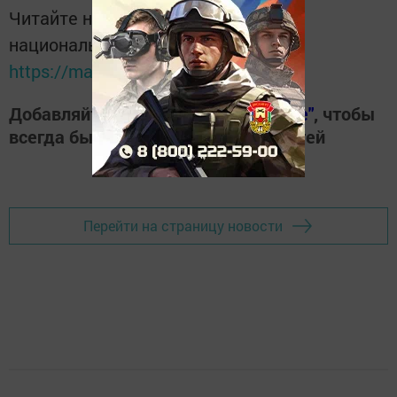
Читайте новости Татарстана в
национальном мессенджере MАХ:
https://max.ru/tatmedia
Добавляйте наш сайт в
"Избранные"
, чтобы
всегда быть в курсе свежих новостей
Перейти на страницу новости