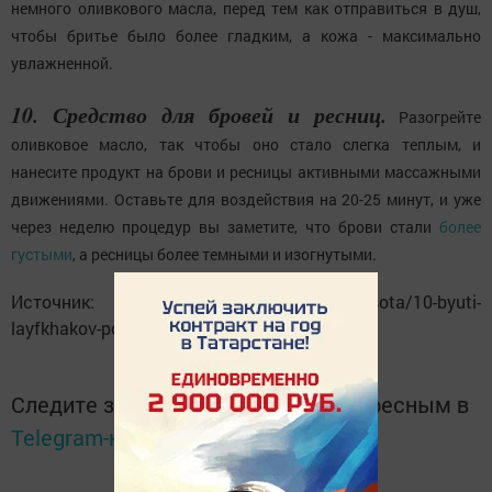
немного оливкового масла, перед тем как отправиться в душ,
чтобы бритье было более гладким, а кожа - максимально
увлажненной.
10. Средство для бровей и ресниц.
Разогрейте
оливковое масло, так чтобы оно стало слегка теплым, и
нанесите продукт на брови и ресницы активными массажными
движениями. Оставьте для воздействия на 20-25 минут, и уже
через неделю процедур вы заметите, что брови стали
более
густыми
, а ресницы более темными и изогнутыми.
Источник: http://www.stylenews.ru/krasota/10-byuti-
layfkhakov-po-ispolzovaniyu-oli/
Следите за самым важным и интересным в
Telegram-канале
Татмедиа