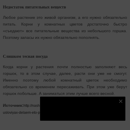
Недостаток питательных веществ
Любое растение это живой организм, а его нужно обязательно
питать. Корни у комнатных цветов достаточно быстро
«съедают» все питательные вещества из небольшого горшка.
Поэтому запасы их нужно обязательно пополнять.
Слишком тесная посуда
Когда корни у растения почти полностью заполняют весь
горшок, то в этом случае, далее, расти они уже не смогут.
Именно поэтому любой комнатный цветок необходимо
обязательно со временем пересаживать. При этом уже берут
горшок побольше. А заниматься этим лучше всего весной.
Подпишитесь на наш телеграм канал
Источник:
http://nashsovetik.ru/kak-uxazhivat-za-cvetami-v-domashnix-
Подписаться
usloviyax-delaem-eto-pravilno/