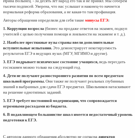
Ирина Волынец. - За десять лет народ его так и не принял. Мы соберем
тысячи подписей. Уверена, что нас услышат и наконец-то начнется
нормальная реформа образования, а не какая-то там профанация.
Авторы обращения определили для себя такие
минусы
ЕГЭ
:
1. Коррупция возросла
(бизнес на продаже ответов на экзамен, подкуп
учителей с целью получения помощи и лояльности на экзамене и т. д.).
2. Наиболее престижные вузы страны ввели дополнительные
вступительные испытания.
Это демонстрирует некотируемость
результатов ЕГЭ в ведущих вузах (МГУ, МГИМО и другие).
3. ЕГЭ подрывает психическое состояние учащихся,
ведь пересдать
госэкзамен можно только на следующий год.
4. Дети не получают разностороннего развития по всем предметам
школьной программы.
Они также не получают реальных глубинных
знаний в выбранных для сдачи ЕГЭ предметах. Школьников натаскивают
на решение однотипных заданий.
5. ЕГЭ требует постоянной модернизации, что сопровождается
огромными расходами из бюджета.
6. В подавляющем большинстве школ имеется недостаточный уровень
подготовки к ЕГЭ.
С автором данного обращения абсолютно не согласна
директор