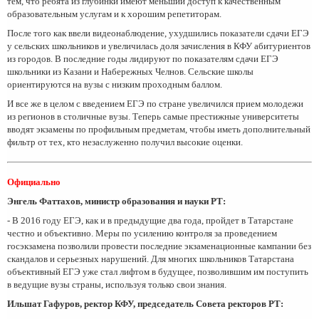
тем, что ребята из глубинки имеют меньший доступ к качественным
образовательным услугам и к хорошим репетиторам.
После того как ввели видеонаблюдение, ухудшились показатели сдачи ЕГЭ
у сельских школьников и увеличилась доля зачисления в КФУ абитуриентов
из городов. В последние годы лидируют по показателям сдачи ЕГЭ
школьники из Казани и Набережных Челнов. Сельские школы
ориентируются на вузы с низким проходным баллом.
И все же в целом с введением ЕГЭ по стране увеличился прием молодежи
из регионов в столичные вузы. Теперь самые престижные университеты
вводят экзамены по профильным предметам, чтобы иметь дополнительный
фильтр от тех, кто незаслуженно получил высокие оценки.
Официально
Энгель Фаттахов, министр образования и науки РТ:
- В 2016 году ЕГЭ, как и в предыдущие два года, пройдет в Татарстане
честно и объективно. Меры по усилению контроля за проведением
госэкзамена позволили провести последние экзаменационные кампании без
скандалов и серьезных нарушений. Для многих школьников Татарстана
объективный ЕГЭ уже стал лифтом в будущее, позволившим им поступить
в ведущие вузы страны, используя только свои знания.
Ильшат Гафуров, ректор КФУ, председатель Совета ректоров РТ: