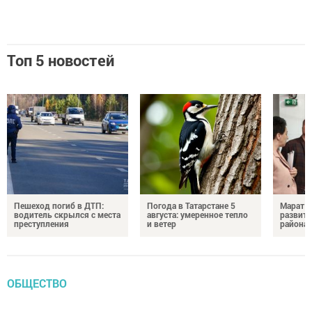
Топ 5 новостей
Пешеход погиб в ДТП:
Погода в Татарстане 5
Марат З
водитель скрылся с места
августа: умеренное тепло
развити
преступления
и ветер
района
ОБЩЕСТВО