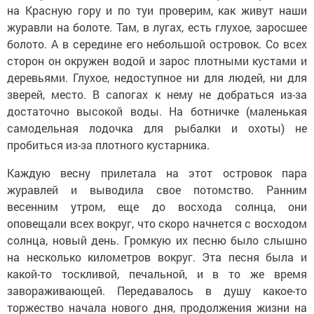
на Красную гору и по туи проверим, как живут наши
журавли на болоте. Там, в лугах, есть глухое, заросшее
болото. А в середине его небольшой островок. Со всех
сторон он окружен водой и зарос плотными кустами и
деревьями. Глухое, недоступное ни для людей, ни для
зверей, место. В сапогах к нему не добраться из-за
достаточно высокой воды. На ботничке (маленькая
самодельная лодочка для рыбалки и охоты) не
пробиться из-за плотного кустарника.
Каждую весну прилетала на этот островок пара
журавлей и выводила свое потомство. Ранним
весенним утром, еще до восхода солнца, они
оповещали всех вокруг, что скоро начнется с восходом
солнца, новый день. Громкую их песню было слышно
на несколько километров вокруг. Эта песня была и
какой-то тоскливой, печальной, и в то же время
завораживающей. Передавалось в душу какое-то
торжество начала нового дня, продолжения жизни на