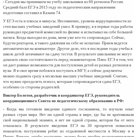
-
Сегодня мы принимаем на учебу школьников из 60 регионов России.
Средний балл ЕГЭ в 2015 году по педагогическим направлениям
подготовки составил в Казани 74.
У ЕГЭ есть и плюсы и минусы. Несомненно, уровень коррупционности из
стен высших учебных заведений ушел. К примеру, я в первые годы работы
руководил предметной комиссией по физике и испытывал на себе большой
натиск. Когда выходил из дома, меня уже кто-то сопровождал. Сейчас,
будучи ректором, я такого давления на себе не испытаю. Прием ведется
автоматически на компьютере. Другое дело, что в последние годы учебы в
школе детей затачивают на сдачу тестов. В результате школьники не могут
доказать свою состоятельность перед экзаменатором. Плюс ЕГЭ в том, что
он дает равные возможности для поступления детей из разных регионов в
вузы. Я в свое время побоялся поступать в МГУ, а сейчас документы
можно подавать сразу в несколько высших учебных заведений. Считаю,
что нужно преодолеть психоз, которым сопровождается сдача ЕГЭ,
особенно со стороны родителей.
Виктор Болотов, разработчик и координатор ЕГЭ, руководитель
координационного Совета по педагогическому образованию в РФ:
-
Когда мы готовили введение единого госэкзамена, то изучали опыт
разных стран мира. Нет ни одной страны в мире, где бы не критиковали
свой национальный экзамен, и нет ни одной страны, которая бы от него
отказалась. В результате введения ЕГЭ на 30 процентов повысился
показатель поступления ребят из отдаленной местности в Москву и в
Питер. Раньше, чтобы поступить, нужно было пройти подготовительные