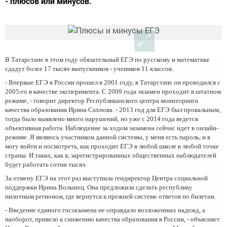
- плюсов или минусов.
В Татарстане в этом году обязательный ЕГЭ по русскому и математике
сдадут более 17 тысяч выпускников - учеников 11 классов.
- Впервые ЕГЭ в России прошел в 2001 году, в Татарстане он проводился с
2005-го в качестве эксперимента. С 2009 года экзамен проходит в штатном
режиме, - говорит директор Республиканского центра мониторинга
качества образования Ирина Сахнова. - 2013 год для ЕГЭ был провальным,
тогда было выявлено много нарушений, но уже с 2014 года ведется
объективная работа. Наблюдение за ходом экзамена сейчас идет в онлайн-
режиме. Я являюсь участником данной системы, у меня есть пароль, и я
могу войти и посмотреть, как проходит ЕГЭ в любой школе в любой точке
страны. И таких, как я, зарегистрированных общественных наблюдателей
будет работать сотни тысяч.
За отмену ЕГЭ на этот раз выступила гендиректор Центра социальной
поддержки Ирина Волынец. Она предложила сделать республику
пилотным регионом, где вернутся к прежней системе ответов по билетам.
- Введение единого госэкзамена не оправдало возложенных надежд, а
наоборот, привело к снижению качества образования в России, - объясняет