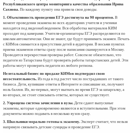
Республиканского центра мониторинга качества образования Ирина
Сахнова.
По каждому пункту она привела свои доводы.
1. Объективность проведения ЕГЭ достигнута на 90 процентов.
В
момент проведения экзамена во всех аудиториях учителя и ученики
находятся под видеонаблюдением. Вся обработка материалов КИМ
проходит под камерами. Учителя-организаторы ЕГЭ распределяются по
школам автоматически. Они не знают, где будут принимать экзамен. Печать
с КИМов снимается в присутствии детей в аудитории. В восьми пунктах
приема экзаменов ответы сразу после написания сканируются в Москву.
Проводится перекрестная проверка работ. Совсем не обязательно, что
педагоги из Татарстана будут проверять работы татарстанских детей. Эти
работы могут проверить педагоги из любого региона.
Нелегальный бизнес по продаже КИМов подтвердил свою
несостоятельность.
Из года в год растет число пострадавших от такого
бизнеса. Дети, купившие ответы в Интернете и списавшие их, получают
ноль баллов. Их, во-первых, могут выгнать во время ЕГЭ за шпаргалку, а
во-вторых, не стоит списывать ответы, которых не существует.
2. Упрощена система зачисления в вузы.
Дети сдают выпускные
экзамены, которые одновременно являются и вступительными. При этом
документы можно подавать в несколько вузов сразу.
3. Школьники морально готовы к экзамену
.
Эксперт считает, что нельзя
напрямую связывать детские суициды и проведение ЕГЭ.