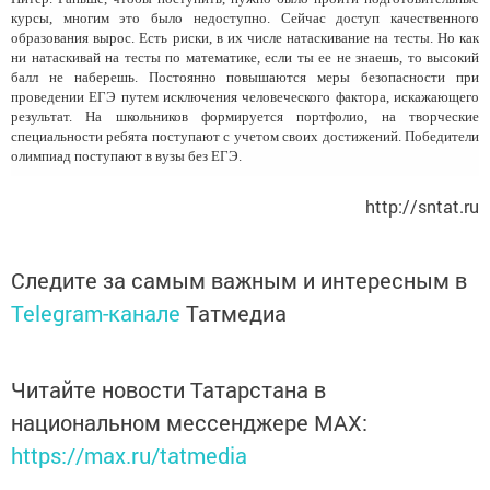
курсы, многим это было недоступно. Сейчас доступ качественного
образования вырос. Есть риски, в их числе натаскивание на тесты. Но как
ни натаскивай на тесты по математике, если ты ее не знаешь, то высокий
балл не наберешь. Постоянно повышаются меры безопасности при
проведении ЕГЭ путем исключения человеческого фактора, искажающего
результат. На школьников формируется портфолио, на творческие
специальности ребята поступают с учетом своих достижений. Победители
олимпиад поступают в вузы без ЕГЭ.
http://sntat.ru
Следите за самым важным и интересным в
Telegram-канале
Татмедиа
Читайте новости Татарстана в
национальном мессенджере MАХ:
https://max.ru/tatmedia