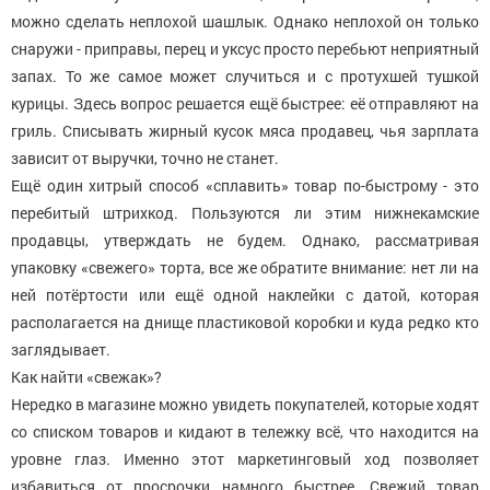
можно сделать неплохой шашлык. Однако неплохой он только
снаружи - приправы, перец и уксус просто перебьют неприятный
запах. То же самое может случиться и с протухшей тушкой
курицы. Здесь вопрос решается ещё быстрее: её отправляют на
гриль. Списывать жирный кусок мяса продавец, чья зарплата
зависит от выручки, точно не станет.
Ещё один хитрый способ «сплавить» товар по-быстрому - это
перебитый штрихкод. Пользуются ли этим нижнекамские
продавцы, утверждать не будем. Однако, рассматривая
упаковку «свежего» торта, все же обратите внимание: нет ли на
ней потёртости или ещё одной наклейки с датой, которая
располагается на днище пластиковой коробки и куда редко кто
заглядывает.
Как найти «свежак»?
Нередко в магазине можно увидеть покупателей, которые ходят
со списком товаров и кидают в тележку всё, что находится на
уровне глаз. Именно этот маркетинговый ход позволяет
избавиться от просрочки намного быстрее. Свежий товар