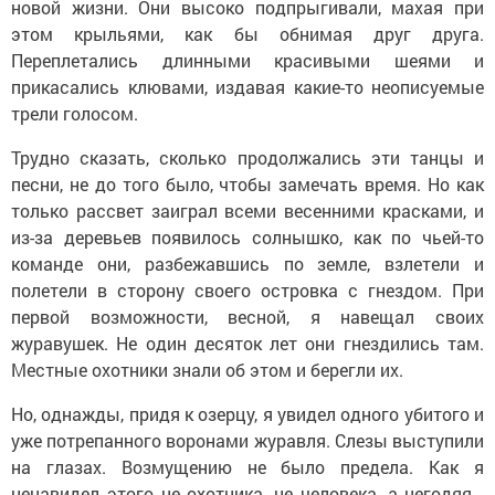
новой жизни. Они высоко подпрыгивали, махая при
этом крыльями, как бы обнимая друг друга.
Переплетались длинными красивыми шеями и
прикасались клювами, издавая какие-то неописуемые
трели голосом.
Трудно сказать, сколько продолжались эти танцы и
песни, не до того было, чтобы замечать время. Но как
только рассвет заиграл всеми весенними красками, и
из-за деревьев появилось солнышко, как по чьей-то
команде они, разбежавшись по земле, взлетели и
полетели в сторону своего островка с гнездом. При
первой возможности, весной, я навещал своих
журавушек. Не один десяток лет они гнездились там.
Местные охотники знали об этом и берегли их.
Но, однажды, придя к озерцу, я увидел одного убитого и
уже потрепанного воронами журавля. Слезы выступили
на глазах. Возмущению не было предела. Как я
ненавидел этого не охотника, не человека, а негодяя -