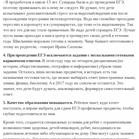
- Я проработала в школе 15 лет. Суициды были и до проведения ЕГЭ,
поэтому привязывать их к нему не следует. Не думаю, что дети
испытывают дополнительный стресс из-за видеонаблюдения или после
прохождения через рамки металлодетектора. Ведь мы спокойно проходим
через них в аэропорту и в супермаркетах, где тоже есть видеокамеры. Так
что все это для нас стало привычным. Не надо детей стращать ЕГЭ. Лучше
пусть мамы приходят к нам в центр и тренируют своих детей в течение
года. Школьники морально готовы к экзамену. Чаще бывают неготовыми к
этому их родители, - говорит Ирина Сахнова.
4. При проведении ЕГЭ исключаются задания с несколькими готовыми
вариантами ответов.
В этом году еще по четырем дисциплинам (по
истории, обществознанию, географии и информатике) убрали такие
задания. Осталось лишь несколько предметов, в которых есть так
называемая тестовая часть, где можно выбирать ответ (иностранные языки,
химия, физика, биология). А в 2017 году их совсем не останется. Это
значит, что дети будут думать, анализировать, формируя самостоятельный
ответ.
5. Качество образования повышается.
Ребенок знает, куда хочет
поступать, и вправе выбрать для сдачи ЕГЭ профильные предметы, чтобы
глубже подготовиться по ним.
Кроме того, создаются специальные условия для ребят с ограниченными
возможностями здоровья, детей-инвалидов, ребят, находящихся на
длительном лечении либо обучающихся на дому. Они могут сдать экзамен
индивидуально. Для таких школьников обеспечивается доступ в пункты