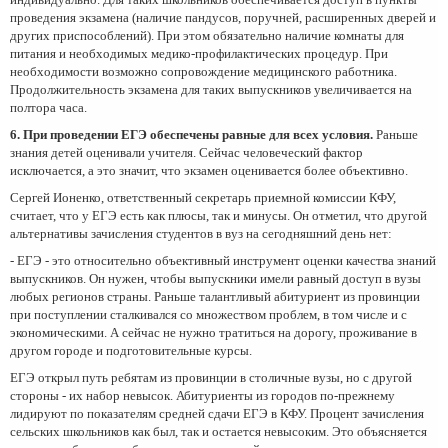
проведения экзамена (наличие пандусов, поручней, расширенных дверей и
других приспособлений). При этом обязательно наличие комнаты для
питания и необходимых медико-профилактических процедур. При
необходимости возможно сопровождение медицинского работника.
Продолжительность экзамена для таких выпускников увеличивается на
полтора часа.
6. При проведении ЕГЭ обеспечены равные для всех условия.
Раньше
знания детей оценивали учителя. Сейчас человеческий фактор
исключается, а это значит, что экзамен оценивается более объективно.
Сергей Ионенко, ответственный секретарь приемной комиссии КФУ,
считает, что у ЕГЭ есть как плюсы, так и минусы. Он отметил, что другой
альтернативы зачисления студентов в вуз на сегодняшний день нет:
- ЕГЭ - это относительно объективный инструмент оценки качества знаний
выпускников. Он нужен, чтобы выпускники имели равный доступ в вузы
любых регионов страны. Раньше талантливый абитуриент из провинции
при поступлении сталкивался со множеством проблем, в том числе и с
экономическими. А сейчас не нужно тратиться на дорогу, проживание в
другом городе и подготовительные курсы.
ЕГЭ открыл путь ребятам из провинции в столичные вузы, но с другой
стороны - их набор невысок. Абитуриенты из городов по-прежнему
лидируют по показателям средней сдачи ЕГЭ в КФУ. Процент зачисления
сельских школьников как был, так и остается невысоким. Это объясняется