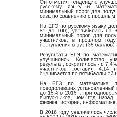
Он отметил тенденцию улучше
русскому языку и математ
минимальный порог для получе
раза по сравнению с прошлым 
На ЕГЭ по русскому языку дол
81 до 100), увеличилась на 
минимальный порог для полу
участников, в прошлом год
поступления в вуз (36 баллов)
Результаты ЕГЭ по математи
улучшились. Количество уча
результат, сократилось - с 7,4
участников составил 4,14 
оценивается по пятибалльной 
На ЕГЭ по математике пр
преодолевших установленный м
до 15% в 2016 г. при одновре
выпускников, чем год назад
физике, истории, информатике,
В 2016 году увеличилось числ
их 5009 (в 2015 году было 4608