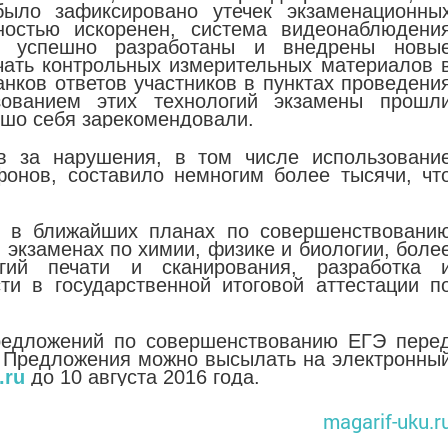
ыло зафиксировано утечек экзаменационны
ностью искоренен, система видеонаблюдени
и успешно разработаны и внедрены новы
чать контрольных измерительных материалов 
анков ответов участников в пунктах проведени
зованием этих технологий экзамены прошл
ошо себя зарекомендовали.
в за нарушения, в том числе использовани
онов, составило немногим более тысячи, чт
о в ближайших планах по совершенствовани
в экзаменах по химии, физике и биологии, боле
гий печати и сканирования, разработка 
ти в государственной итоговой аттестации п
редложений по совершенствованию ЕГЭ пере
. Предложения можно высылать на электронны
.ru
до 10 августа 2016 года.
magarif-uku.r