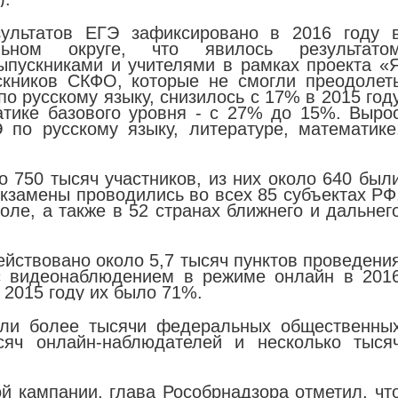
ультатов ЕГЭ зафиксировано в 2016 году 
льном округе, что явилось результато
ыпускниками и учителями в рамках проекта «
скников СКФО, которые не смогли преодолет
о русскому языку, снизилось с 17% в 2015 год
атике базового уровня - с 27% до 15%. Выро
 по русскому языку, литературе, математике
о 750 тысяч участников, из них около 640 был
Экзамены проводились во всех 85 субъектах РФ
оле, а также в 52 странах ближнего и дальнег
йствовано около 5,7 тысяч пунктов проведени
 с видеонаблюдением в режиме онлайн в 201
 2015 году их было 71%.
али более тысячи федеральных общественны
сяч онлайн-наблюдателей и несколько тыся
й кампании, глава Рособрнадзора отметил, чт