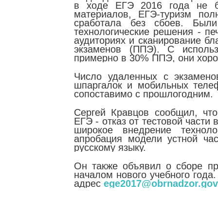
в ходе ЕГЭ 2016 года не б
материалов, ЕГЭ-туризм пол
сработала без сбоев. Был
технологические решения - пе
аудиториях и сканирование бл
экзаменов (ППЭ). С исполь
примерно в 30% ППЭ, они хор
Число удаленных с экзамено
шпаргалок и мобильных телеф
сопоставимо с прошлогодним.
Сергей Кравцов сообщил, чт
ЕГЭ - отказ от тестовой части 
широкое внедрение техноло
апробация модели устной час
русскому языку.
Он также объявил о сборе п
началом нового учебного года
адрес
ege2017@obrnadzor.gov