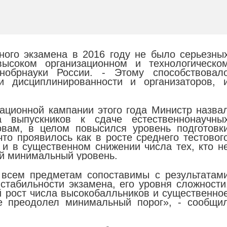
ного экзамена в 2016 году не было серьезны
ысоком организационном и технологическо
нобрнауки России. - Этому способствовал
и дисциплинированности и организаторов, 
ационной кампании этого года Министр назва
а выпускников к сдаче естественнонаучны
овам, в целом повысился уровень подготовк
что проявилось как в росте среднего тестовог
 и в существенном снижении числа тех, кто н
й минимальный уровень.
 всем предметам сопоставимы с результатам
 стабильности экзамена, его уровня сложности
 рост числа высокобалльников и существенно
не преодолел минимальный порог», - сообщи