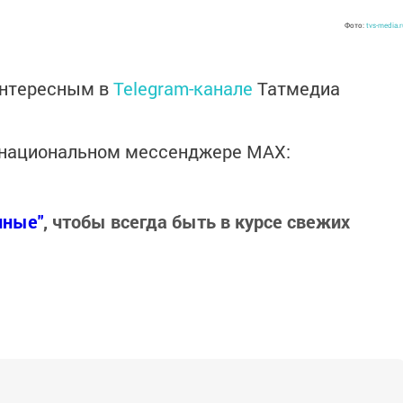
Фото:
tvs-media.
интересным в
Telegram-канале
Татмедиа
в национальном мессенджере MАХ:
нные"
, чтобы всегда быть в курсе свежих