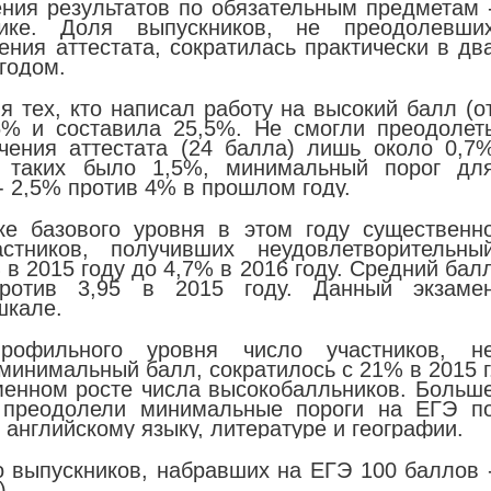
ния результатов по обязательным предметам 
ике. Доля выпускников, не преодолевши
ния аттестата, сократилась практически в дв
годом.
я тех, кто написал работу на высокий балл (о
6% и составила 25,5%. Не смогли преодолет
чения аттестата (24 балла) лишь около 0,7
у таких было 1,5%, минимальный порог дл
 - 2,5% против 4% в прошлом году.
ке базового уровня в этом году существенн
стников, получивших неудовлетворительны
% в 2015 году до 4,7% в 2016 году. Средний бал
против 3,95 в 2015 году. Данный экзаме
шкале.
офильного уровня число участников, н
инимальный балл, сократилось с 21% в 2015 г
менном росте числа высокобалльников. Больш
, преодолели минимальные пороги на ЕГЭ п
 английскому языку, литературе и географии.
о выпускников, набравших на ЕГЭ 100 баллов 
).