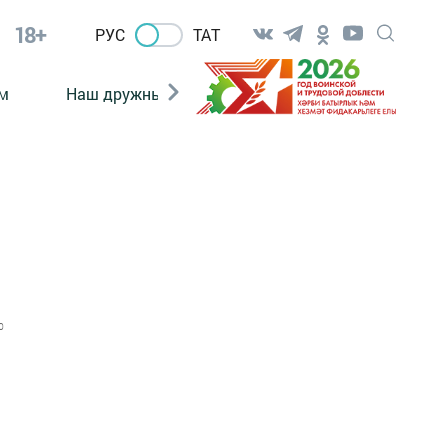
18+
РУС
ТАТ
м
Наш дружный коллектив
Документы
0