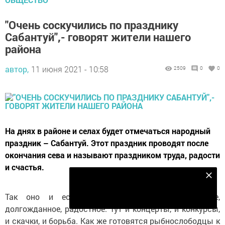
"Очень соскучились по празднику
Сабантуй",- говорят жители нашего
района
автор,
11 июня 2021 - 10:58
2509
0
0
На днях в районе и селах будет отмечаться народный
праздник – Сабантуй. Этот праздник проводят после
окончания сева и называют праздником труда, радости
и счастья.
Подпишитесь на наш телеграм канал
Подписаться
Так оно и есть. Это мероприятие масштабное,
долгожданное, радостное. Тут и концерты, и конкурсы,
и скачки, и борьба. Как же готовятся рыбнослободцы к