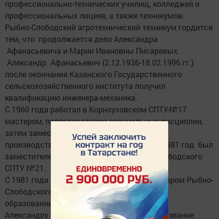
профессионально-технических училищ, колледжей и
профессиональных лицеев, а также техникумов.
Рыбно-Слободский агротехнический техникум гордится
тем, что продолжается дело Александра
Афанасьевича и Марии Ивановны Писаревых.
Александр Афанасьевич (2.12.1936-18.02.1996 гг.)
после окончания Казанского Государственного
сельскохозяйственного института получил
квалификацию инженера-механика.
С 1960 года работал в Корноуховском СПТУ-№17
мастером, преподавателем специальных дисциплин,
затем заместителем директора по учебно-
производственной работе. С 1974 года по 1981 год был
заместителем директора по УПР Рыбно-Слободского
СПТУ №21.
С 1981 года по 1994 годы трудился директором Рыбно-
Слободского ССПТУ №85. Его общий стаж в
образовании 34 года.
Александру Афанасьевичу было присвоено звание