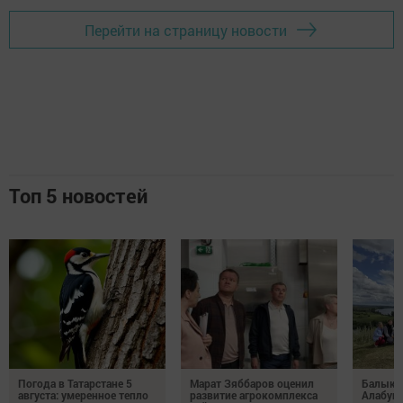
Перейти на страницу новости
Топ 5 новостей
Погода в Татарстане 5
Марат Зяббаров оценил
Балыкб
августа: умеренное тепло
развитие агрокомплекса
Алабуга