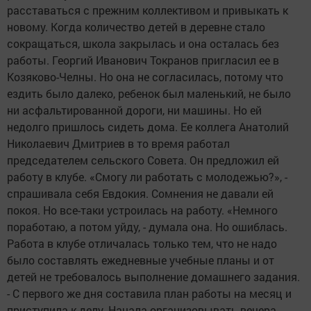
расставаться с прежним коллективом и привыкать к
новому. Когда количество детей в деревне стало
сокращаться, школа закрылась и она осталась без
работы. Георгий Иванович Токранов пригласил ее в
Козяково-Челны. Но она не согласилась, потому что
ездить было далеко, ребенок был маленький, не было
ни асфальтированной дороги, ни машины. Но ей
недолго пришлось сидеть дома. Ее коллега Анатолий
Николаевич Дмитриев в то время работал
председателем сельского Совета. Он предложил ей
работу в клубе. «Смогу ли работать с молодежью?», -
спрашивала себя Евдокия. Сомнения не давали ей
покоя. Но все-таки устроилась на работу. «Немного
поработаю, а потом уйду, - думала она. Но ошиблась.
Работа в клубе отличалась только тем, что не надо
было составлять ежедневные учебные планы и от
детей не требовалось выполнение домашнего задания.
- С первого же дня составила план работы на месяц и
приступила к делу. Начала организовывать вечера,