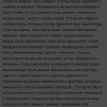
собой на ферму. Чуть подрос и отец начал прививать
любовь к технике. Поднимался на мостик комбайна к
отцу, чтобы встать рядом с ним, добыть впервые в
жизни зерно - золото наших полей. Это были первые,
робкие шаги, которые потом принесут ему свои плоды.
Став постарше, Ильсаф усвоил главное жизненное
правило: надо трудиться, только трудом можно и
жизнь свою обеспечить, и достичь желаемого. А для
внедрения жизненного правила необходимы знания.
Отец посоветовал ему идти в техникум: «Сынок,
обучение в городе мы не осилим, а там общежитие,
питание». Отец сам когда-то окончил техникум, тогда
еще училище. Был уверен: дисциплина, мастерство,
чувство ответственности, совесть рабочая-это
первейшие признаки человеческого фактора, которые
никогда со счетов сброшены не будут. Эти качества и
сегодня являются главными для студентов техникума.
С первых дней студенчества Ильсаф окунулся в мир
сельскохозяйственной техники, неведомой для