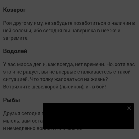
Козерог
Роя другому яму, не забудьте позаботиться о наличии в
ней соломы, ибо сегодня вы наверняка в нее же и
загремите.
Водолей
У вас масса дел и, как всегда, нет времени. Но, хотя вас
это и не радует, вы не впервые сталкиваетесь с такой
ситуацией. Что толку жаловаться на жизнь?
Встряхните шевелюрой (лысиной), и - в бой!
Рыбы
Подпишитесь на наш телеграм канал
Друзья сегодня подскажут вам крайне интересную
Подписаться
мысль, вам остается только правильно ее расслышать
и немедленно воплотить в жизнь.