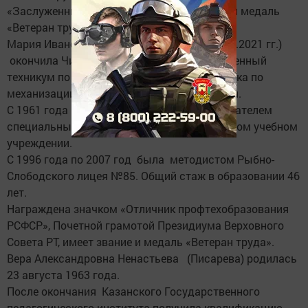
«Заслуженный учитель РТ». Имеет звание и медаль
«Ветеран труда».
Мария Ивановна Писарева (02.06.1941-4.10.2021 гг.)
окончила Чистопольский сельскохозяйственный
техникум по специальности техника-механика по
механизации сельскохозяйственных машин.
С 1961 года по 1996 год работала преподавателем
специальных дисциплин в профессиональном учебном
учреждении.
С 1996 года по 2007 год была методистом Рыбно-
Слободского лицея №85. Общий стаж в образовании 46
лет.
Награждена значком «Отличник профтехобразования
РСФСР», Почетной грамотой Президиума Верховного
Совета РТ, имеет звание и медаль «Ветеран труда».
Вера Александровна Ненастьева (Писарева) родилась
23 августа 1963 года.
После окончания Казанского Государственного
педагогического института получила квалификацию