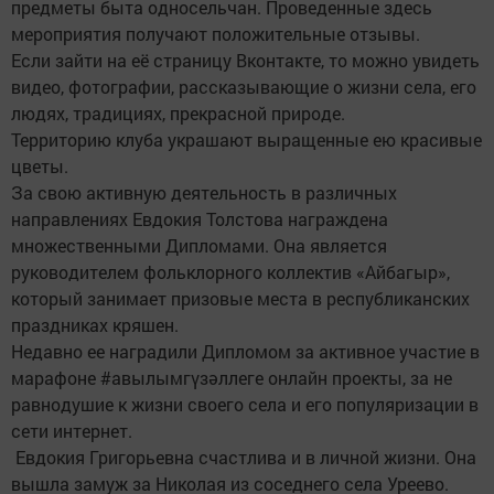
предметы быта односельчан. Проведенные здесь
мероприятия получают положительные отзывы.
Если зайти на её страницу Вконтакте, то можно увидеть
видео, фотографии, рассказывающие о жизни села, его
людях, традициях, прекрасной природе.
Территорию клуба украшают выращенные ею красивые
цветы.
За свою активную деятельность в различных
направлениях Евдокия Толстова награждена
множественными Дипломами. Она является
руководителем фольклорного коллектив «Айбагыр»,
который занимает призовые места в республиканских
праздниках кряшен.
Недавно ее наградили Дипломом за активное участие в
марафоне #авылымгүзәллеге онлайн проекты, за не
равнодушие к жизни своего села и его популяризации в
сети интернет.
Евдокия Григорьевна счастлива и в личной жизни. Она
вышла замуж за Николая из соседнего села Уреево.