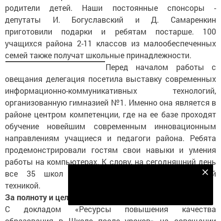
родители детей. Наши постоянные спонсоры -
депутаты И. Богуславский и Д. Самаренкин
приготовили подарки и ребятам постарше. 100
учащихся района 2-11 классов из малообеспеченных
семей также получат школьные принадлежности.
Перед началом работы с
овещания делегация посетила выставку современных
информационно-коммуникативных технологий,
организованную гимназией №1. Именно она является в
районе центром компетенции, где на ее базе проходят
обучение новейшим современным инновационным
направлениям учащиеся и педагоги района. Ребята
продемонстрировали гостям свои навыки и умения
работы на компьютерах. К слову, на сегодняшний день
все 35 школ района обеспечены компьютерной
Подпишитесь на наш телеграм канал
техникой.
Подписаться
За полноту и цельность образования
С докладом «Ресурсы повышения качества
образования в Школе после уроков» на совещании