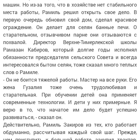
машин. Но из-за того, что в хозяйстве нет стабильного
места работы, Рамиль решил открыть свое дело. В
первую очередь обновил свой дом, сделал красивое
ограждение. Он делает для селян банные печи. О
старательном, отзывчивом парне они отзываются с
похвалой. Директор Верхне-Тимерлекской школы
Рамазан Кабиров, который долгие годы исполнял
обязанности председателя сельского Совета и всегда
интересовался бытом селян, тоже сказал много теплых
слов о Рамиле.
- Он не боится тяжелой работы. Мастер на все руки. Его
жена Гузалия тоже очень трудолюбивая и
старательная. При обучении детей она применяет
современные технологии. И дети у них примерные. Я
верю в то, что начатое им дело будет успешно
развиваться, - сказал он.
Действительно, Рамиль Закиров из тех, кто работает
обдуманно, рассчитывая каждый свой шаг. Прежде,
чем приступить к большой работе, закупил трактор,