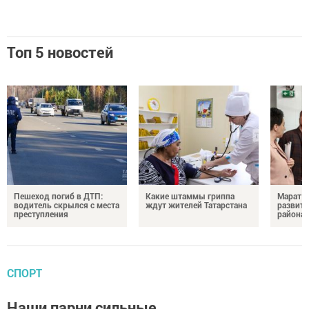
Топ 5 новостей
Пешеход погиб в ДТП:
Какие штаммы гриппа
Марат З
водитель скрылся с места
ждут жителей Татарстана
развити
преступления
района
СПОРТ
Наши парни сильные