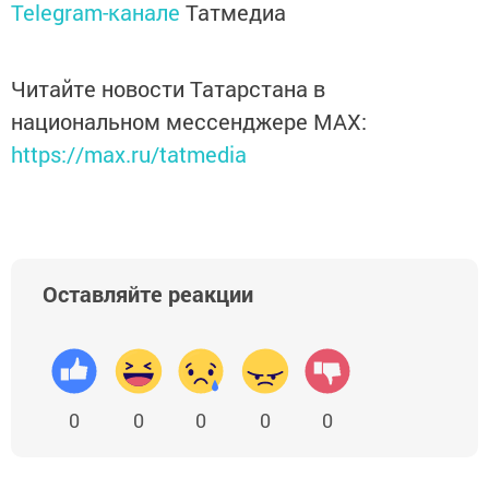
Telegram-канале
Татмедиа
Читайте новости Татарстана в
национальном мессенджере MАХ:
https://max.ru/tatmedia
Оставляйте реакции
0
0
0
0
0