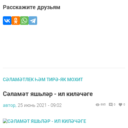
Расскажите друзьям
СӘЛАМӘТЛЕК ҺӘМ ТИРӘ-ЯК МОХИТ
Сәламәт яшьләр - ил киләчәге
автор,
25 июнь 2021 - 09:02
695
0
0