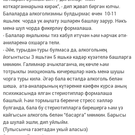
коткарганнарына кирәк", - дип җавап биргән юлчы.
Балаларда алкоголизмны булдырмас өчен 10-11
яшьлек чорда ук аңлату эшләрен башлау зарур. Нәкъ
менә шул чорда фикерләү формалаша.
- Балалар яңалыкны тиз кабул итүчән һәм һәрчак әти-
әниләренә охшарга тели.
- Әйе, турыдан-туры булмаса да, алкогольнең
йогынтысы 3 яшьтән 5 яшькә кадәр күзәтелә башларга
мөмкин. Галимнәр ачыклаганча, иң көчле һәм
тотрыклы эмоциональ кичерешләр нәкъ менә шушы
чорга туры килә. Әгәр бала өстәлдә алкоголь белән
шешә, ата-аналарының күтәренке кәефен күрсә аның
психикасында ялган стериотиплар формалаша
башлый. Һәм тормышта беренче стресс хәлләр
булганда, бала бу стериотипларга бирешергә һәм үз
кайгысын алкоголь белән “басарга” мөмкин. Барысы
да шулай эшли, дип уйлыйм.
(Тулысынча газетадан укый аласыз)