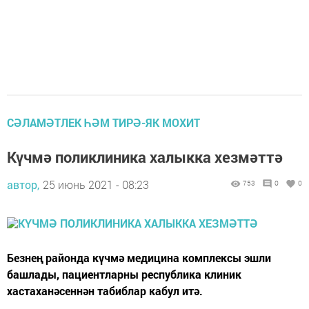
СӘЛАМӘТЛЕК ҺӘМ ТИРӘ-ЯК МОХИТ
Күчмә поликлиника халыкка хезмәттә
автор,
25 июнь 2021 - 08:23
753
0
0
Безнең районда күчмә медицина комплексы эшли
башлады, пациентларны республика клиник
хастаханәсеннән табиблар кабул итә.