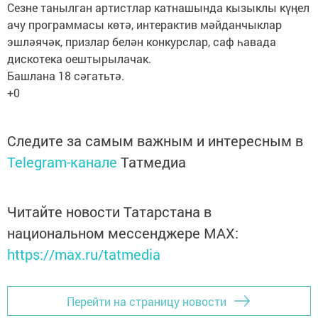
Сезне танылган артистлар катнашында кызыклы күңел
ачу программасы көтә, интерактив мәйданчыклар
эшләячәк, призлар белән конкурслар, саф һавада
дискотека оештырылачак.
Башлана 18 сәгатьтә.
+0
Следите за самым важным и интересным в
Telegram-канале
Татмедиа
Читайте новости Татарстана в
национальном мессенджере MАХ:
https://max.ru/tatmedia
Перейти на страницу новости