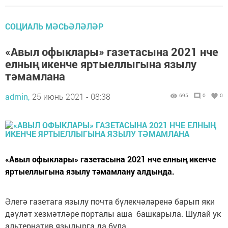
СОЦИАЛЬ МӘСЬӘЛӘЛӘР
«Авыл офыклары» газетасына 2021 нче
елның икенче яртыеллыгына язылу
тәмамлана
admin,
25 июнь 2021 - 08:38
695
0
0
«Авыл офыклары» газетасына 2021 нче елның икенче
яртыеллыгына язылу тәмамлану алдында.
Әлегә газетага язылу почта бүлекчәләренә барып яки
дәүләт хезмәтләре порталы аша башкарыла. Шулай ук
альтернатив язылырга да була.