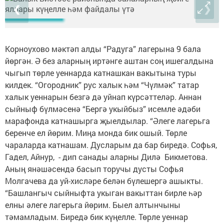
❮
❯
Корноухово мәктәп алды “Радуга” лагерына 9 бала
йөргән. Ә без аларның иртәнге аштан соң ишегалдына
чыгып төрле уеннарда катнашкан вакытына туры
килдек. “Огородник” рус халык һәм “Чүлмәк” татар
халык уеннарын безгә дә уйнап күрсәттеләр. Аннан
сыйныф бүлмәсенә “Бергә укыйбыз” исемле әдәби
марафонда катнашырга җыелдылар. “Әлеге лагерьга
беренче ел йөрим. Миңа монда бик ошый. Төрле
чараларда катнашам. Дусларым да бар биредә. Софья,
Гадел, Айнур, - дип санады аларны Дилә Бикметова.
Аның янәшәсендә басып торучы дусты Софья
Молгачева да уй-хисләре белән бүлешергә ашыкты.
“Башлангыч сыйныфта укыган вакыттан бирле һәр
елны әлеге лагерьга йөрим. Быел алтынчыны
тәмамладым. Биредә бик күңелле. Төрле уеннар