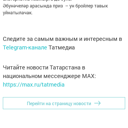
Әбунәчеләр арасында приз – ун бройлер тавык
уйнатылачак.
Следите за самым важным и интересным в
Telegram-канале
Татмедиа
Читайте новости Татарстана в
национальном мессенджере MАХ:
https://max.ru/tatmedia
Перейти на страницу новости