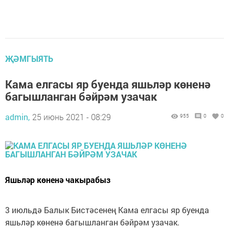
ҖӘМГЫЯТЬ
Кама елгасы яр буенда яшьләр көненә
багышланган бәйрәм узачак
admin,
25 июнь 2021 - 08:29
955
0
0
Яшьләр көненә чакырабыз
3 июльдә Балык Бистәсенең Кама елгасы яр буенда
яшьләр көненә багышланган бәйрәм узачак.