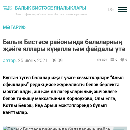
БАЛЫК БИСТӘСЕ ЯҢАЛЫКЛАРЫ
18+
"Авыл офыклары" газетасы - Балык Бистәсе районы
МӘГАРИФ
Балык Бистәсе районында балаларның
җәйге яллары күңелле һәм файдалы үтә
автор,
25 июнь 2021 - 09:09
804
0
0
Күптән түгел балалар иҗат үзәге хезмәткәрләре “Авыл
офыклары” редакциясе журналисты белән берлектә
мәктәп алды, эш һәм ял лагерьларының эшчәнлеге
белән танышу максатыннан Корноухово, Олы Елга,
Котлы Бөкәш, Яңа Арыш мәктәпләрендә булып
кайттылар.