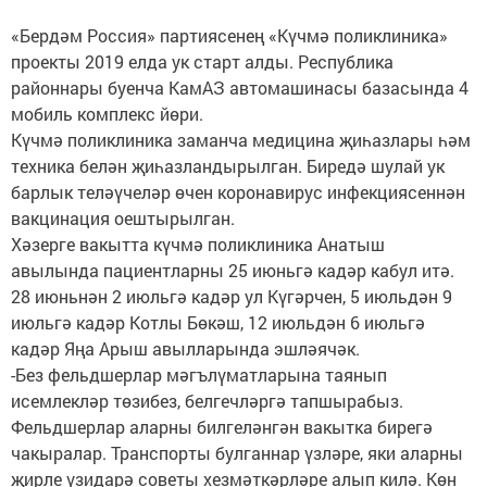
«Бердәм Россия» партиясенең «Күчмә поликлиника»
проекты 2019 елда ук старт алды. Республика
районнары буенча КамАЗ автомашинасы базасында 4
мобиль комплекс йөри.
Күчмә поликлиника заманча медицина җиһазлары һәм
техника белән җиһазландырылган. Биредә шулай ук
барлык теләүчеләр өчен коронавирус инфекциясеннән
вакцинация оештырылган.
Хәзерге вакытта күчмә поликлиника Анатыш
авылында пациентларны 25 июньгә кадәр кабул итә.
28 июньнән 2 июльгә кадәр ул Күгәрчен, 5 июльдән 9
июльгә кадәр Котлы Бөкәш, 12 июльдән 6 июльгә
кадәр Яңа Арыш авылларында эшләячәк.
-Без фельдшерлар мәгълүматларына таянып
исемлекләр төзибез, белгечләргә тапшырабыз.
Фельдшерлар аларны билгеләнгән вакытка бирегә
чакыралар. Транспорты булганнар үзләре, яки аларны
җирле үзидарә советы хезмәткәрләре алып килә. Көн