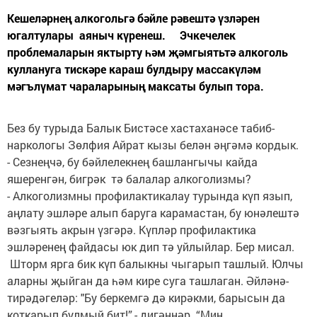
Кешеләрнең алкогольгә бәйле рәвештә үзләрен
югалтулары аяныч күренеш. Эчкечелек
проблемаларын яктырту һәм җәмгыятьтә алкоголь
куллануга тискәре караш булдыру массакүләм
мәгълүмат чараларының максаты булып тора.
Без бу турыда Балык Бистәсе хастаханәсе табиб-
наркологы Зөлфия Айрат кызы белән әңгәмә кордык.
- Сезнеңчә, бу бәйлелекнең башлангычы кайда
яшеренгән, бигрәк тә балалар алкоголизмы?
- Алкоголизмны профилактикалау турында күп язып,
аңлату эшләре алып баруга карамастан, бу юнәлештә
вәзгыять акрын үзгәрә. Күпләр профилактика
эшләренең файдасы юк дип тә уйлыйлар. Бер мисал.
Шторм ярга бик күп балыкны чыгарып ташлый. Юлчы
аларны җыйган да һәм кире суга ташлаган. Әйләнә-
тирәдәгеләр: "Бу беркемгә дә кирәкми, барысын да
коткарып булмый бит!”,- дигәннәр. “Мин