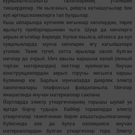
куркынычсызлыгы таләпләренең үтәлешен
тикшерделәр. Ни кызганыч, рейдта катнашучылар бик
күп җитешсезлекләргә тап булдылар.
Кыш айларында күпчелек янгыннар мичләрдән, төрле
җылыту приборларыннан чыга. Шуңа да мичләргә
аерым игътибар бирелде. Күпме язылса, әйтелсә дә күп
хуҗалыкларда мунча мичләрен ягу кагыйдәләре
үтәлми. Төзек түгел, хәтта ярыклар хасил булган
мичләр дә очрый. Мич авызы каршына калай (янмый
торган материалдан) листлар куелмаган. Янучан
конструкцияләрдән аерып торучы янгынга каршы
бүлемнәр юк. Барлык мунчаларда диярлек электр
лампочкалары плафонсыз файдаланыла. Мичләр
янәшәсендә янучан материаллар саклана.
Йортларда электр үткәргечләрнең торышы шулай ук
җитди борчу тудыра. Кайбер торакларда электр
үткәргечләр төзелгәннән бирле алыштырылмаганнар.
Күбесендә әле дә булса изоляциясе янучан
материаллардан булган үткәргечләр тора. Электр