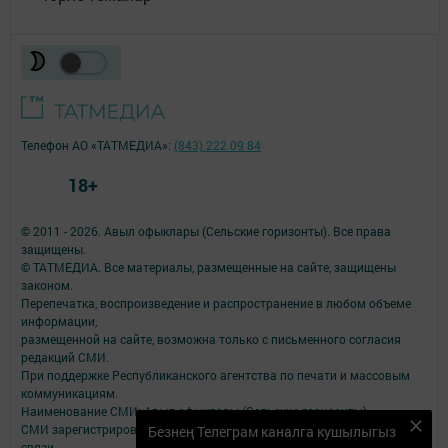
Телефон АО «ТАТМЕДИА»:
(843) 222 09 84
18+
© 2011 - 2026. Авыл офыклары (Сельские горизонты). Все права
защищены.
© ТАТМЕДИА. Все материалы, размещенные на сайте, защищены
законом.
Перепечатка, воспроизведение и распространение в любом объеме
информации,
размещенной на сайте, возможна только с письменного согласия
редакций СМИ.
При поддержке Республиканского агентства по печати и массовым
коммуникациям.
Наименование СМИ: Авыл офыклары (Сельские горизонты)
СМИ зарегистрировано Федеральной службой по надзору в сфере
Безнең Телеграм каналга кушылыгыз
связи,