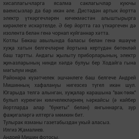
хисаплагычларга ясалма саклагычлар куючы
ваемсызлар да бар икән әле. Дистәдән артык йортта
электр үткәргечләрен кичекмәстән алыштырырга
кирәклеге искәртелде. Ә бер йортта газ үткәргечен дә
изолента белән генә чорнап куйганнар хәтта.
Котлы Бөкәш авылында баласы белән генә яшәүче
хуҗа хатын белгечләрне йортына кертүдән бөтенләй
баш тартты. Андагы җылыту приборларының, электр
җиһазларының нинди хәлдә булуы бер Ходайга гына
мәгълүм инде.
Районара күзәтчелек эшчәнлеге баш белгече Андрей
Мишинның хафалануы нигезсез түгел икән шул.
Югарыда телгә алынган, хуҗалар карашына "вак-төяк"
булып күренгән кимчелекләрнең һәркайсы (ә кайбер
йортларда алар "букеты" белән) янгыннарга, зур
фаҗигаләргә илтергә мөмкин бит.
Тулырак язманы газетабыздан укый аласыз.
Илгиз Җамалиев.
Андрей Мишин фотосы.