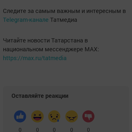
Следите за самым важным и интересным в
Telegram-канале
Татмедиа
Читайте новости Татарстана в
национальном мессенджере MАХ:
https://max.ru/tatmedia
Оставляйте реакции
0
0
0
0
0