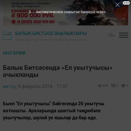
4
Автоматическое закрытие баннера через
БАЛЫК БИСТӘСЕ ЯҢАЛЫКЛАРЫ
18+
"Авыл офыклары" газетасы - Балык Бистәсе районы
МӘГАРИФ
Балык Битсәсендә «Ел укытучысы»
ачыкланды
автор,
9 февраль 2016 - 11:07
539
0
0
Быел "Ел укытучысы" бәйгесендә 26 укытучы
катнашты. Араларында шактый тәҗрибәле
укытучылар, шулай ук яшьләр дә бар иде.