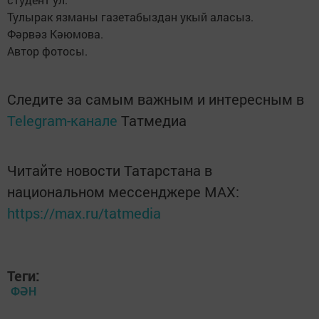
Тулырак язманы газетабыздан укый аласыз.
Фәрвәз Кәюмова.
Автор фотосы.
Следите за самым важным и интересным в
Telegram-канале
Татмедиа
Читайте новости Татарстана в
национальном мессенджере MАХ:
https://max.ru/tatmedia
Теги:
ФӘН