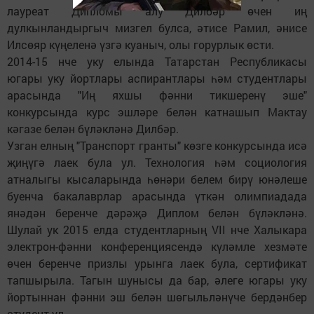
лауреат Дипломы алу Дилбәр өчен иң
дулкынландыргыч мизгел булса, әтисе Рамил, әнисе
Илсөяр күңеленә үзгә куаныч, олы горурлык өсти.
2014-15 нче уку елында Татарстан Республикасы
югары уку йортлары аспирантлары һәм студентлары
арасында "Иң яхшы фәнни тикшеренү эше"
конкурсында курс эшләре белән катнашып Мактау
кәгазе белән бүләкләнә Дилбәр.
Узган елның "Транспорт гранты" көзге конкурсында исә
җиңүгә лаек була ул. Технология һәм социология
атналыгы кысаларында һөнәри белем бирү юнәлеше
буенча бакалаврлар арасында үткән олимпиадада
янәдән беренче дәрәҗә Диплом белән бүләкләнә.
Шулай ук 2015 елда студентларның VII нче Халыкара
электрон-фәнни конференциясендә күләмле хезмәте
өчен беренче призлы урынга лаек була, сертификат
тапшырыла. Тагын шунысы да бар, әлеге югары уку
йортыннан фәнни эш белән шөгыльләнүче бердәнбер
студент ул.