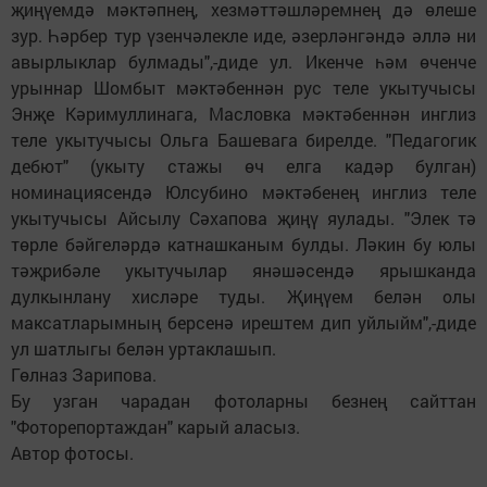
җиңүемдә мәктәпнең, хезмәттәшләремнең дә өлеше
зур. Һәрбер тур үзенчәлекле иде, әзерләнгәндә әллә ни
авырлыклар булмады",-диде ул. Икенче һәм өченче
урыннар Шомбыт мәктәбеннән рус теле укытучысы
Энҗе Кәримуллинага, Масловка мәктәбеннән инглиз
теле укытучысы Ольга Башевага бирелде. "Педагогик
дебют" (укыту стажы өч елга кадәр булган)
номинациясендә Юлсубино мәктәбенең инглиз теле
укытучысы Айсылу Сәхапова җиңү яулады. "Элек тә
төрле бәйгеләрдә катнашканым булды. Ләкин бу юлы
тәҗрибәле укытучылар янәшәсендә ярышканда
дулкынлану хисләре туды. Җиңүем белән олы
максатларымның берсенә ирештем дип уйлыйм",-диде
ул шатлыгы белән уртаклашып.
Гөлназ Зарипова.
Бу узган чарадан фотоларны безнең сайттан
"Фоторепортаждан" карый аласыз.
Автор фотосы.