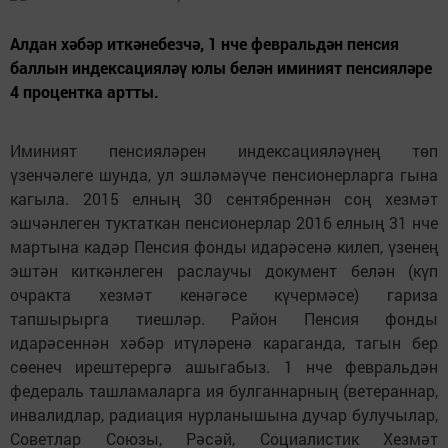
Алдан хәбәр иткәнебезчә, 1 нче февральдән пенсия
баллын индексацияләү юлы белән иминият пенсияләре
4 процентка артты.
Иминият пенсияләрен индексацияләүнең төп
үзенчәлеге шунда, ул эшләмәүче пенсионерларга гына
кагыла. 2015 елның 30 сентябреннән соң хезмәт
эшчәнлеген туктаткан пенсионерлар 2016 елның 31 нче
мартына кадәр Пенсия фонды идарәсенә килеп, үзенең
эштән киткәнлеген раслаучы документ белән (күп
очракта хезмәт кенәгәсе күчермәсе) гариза
тапшырырга тиешләр. Район Пенсия фонды
идарәсеннән хәбәр итүләренә караганда, тагын бер
сөенеч ирештерергә ашыгабыз. 1 нче февральдән
федераль ташламаларга ия булганнарның (ветераннар,
инвалидлар, радиация нурланышына дучар булучылар,
Советлар Союзы, Рәсәй, Социалистик Хезмәт