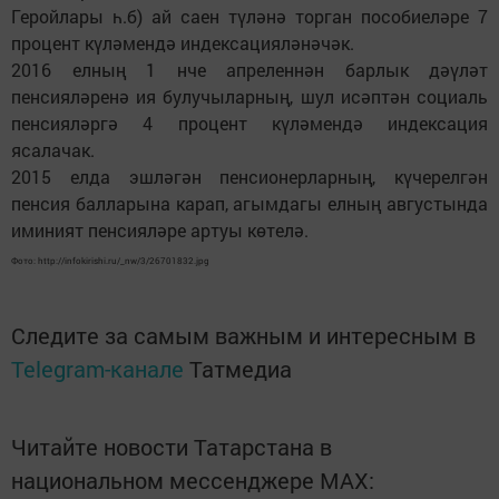
Геройлары һ.б) ай саен түләнә торган пособиеләре 7
процент күләмендә индексацияләнәчәк.
2016 елның 1 нче апреленнән барлык дәүләт
пенсияләренә ия булучыларның, шул исәптән социаль
пенсияләргә 4 процент күләмендә индексация
ясалачак.
2015 елда эшләгән пенсионерларның, күчерелгән
пенсия балларына карап, агымдагы елның августында
иминият пенсияләре артуы көтелә.
Фото: http://infokirishi.ru/_nw/3/26701832.jpg
Следите за самым важным и интересным в
Telegram-канале
Татмедиа
Читайте новости Татарстана в
национальном мессенджере MАХ: