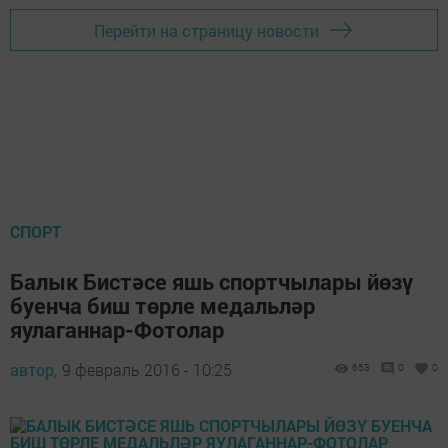
Перейти на страницу новости
СПОРТ
Балык Бистәсе яшь спортчылары йөзү
буенча биш төрле медальләр
яулаганнар-Фотолар
автор,
9 февраль 2016 - 10:25
653
0
0