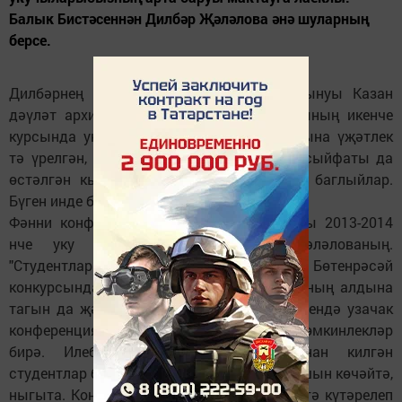
Балык Бистәсеннән Дилбәр Җәләлова әнә шуларның
берсе.
Дилбәрнең фәнни эшләр белән кызыксынуы Казан
дәүләт архитектура-төзелеш университетының икенче
курсында укыганда башлана. Тырышлыгына үҗәтлек
тә үрелгән, акыллы булуына тыйнаклык сыйфаты да
өстәлгән кызга педагоглар зур өметләр баглыйлар.
Бүген инде бәяләнгән уңышлары да байтак.
Фәнни конференциядә тәүге кат катнашуы 2013-2014
нче уку елында була Дилбәр Җәләлованың.
"Студентларның иң яхшы фәнни хезмәте" Бөтенрәсәй
конкурсында катнаша ул. Белем офыгы аның алдына
тагын да җәелә, ачыла төшә. Сочи шәһәрендә узачак
конференциягә чакырылуы исә аңа яңа мөмкинлекләр
бирә. Илебезнең төрле почмакларыннан килгән
студентлар белән аралашу фәнгә омтылышын көчәйтә,
ныгыта. Конференция узган залдан сәхнәгә күтәрелеп