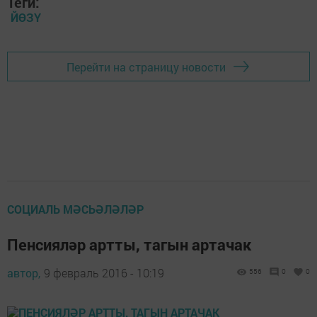
Теги:
ЙӨЗҮ
Перейти на страницу новости
СОЦИАЛЬ МӘСЬӘЛӘЛӘР
Пенсияләр артты, тагын артачак
автор,
9 февраль 2016 - 10:19
556
0
0