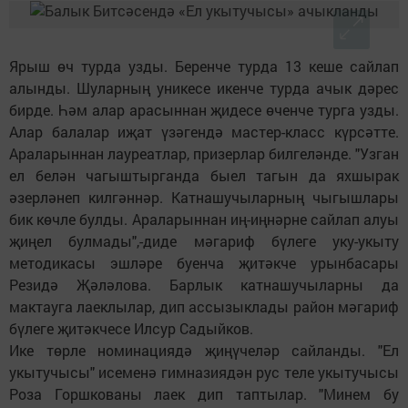
Ярыш өч турда узды. Беренче турда 13 кеше сайлап
алынды. Шуларның уникесе икенче турда ачык дәрес
бирде. Һәм алар арасыннан җидесе өченче турга узды.
Алар балалар иҗат үзәгендә мастер-класс күрсәтте.
Араларыннан лауреатлар, призерлар билгеләнде. "Узган
ел белән чагыштырганда быел тагын да яхшырак
әзерләнеп килгәннәр. Катнашучыларның чыгышлары
бик көчле булды. Араларыннан иң-иңнәрне сайлап алуы
җиңел булмады",-диде мәгариф бүлеге уку-укыту
методикасы эшләре буенча җитәкче урынбасары
Резидә Җәләлова. Барлык катнашучыларны да
мактауга лаеклылар, дип ассызыклады район мәгариф
бүлеге җитәкчесе Илсур Садыйков.
Ике төрле номинациядә җиңүчеләр сайланды. "Ел
укытучысы" исеменә гимназиядән рус теле укытучысы
Роза Горшкованы лаек дип таптылар. "Минем бу