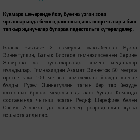
Кукмара шәһәрендә йөзү буенча узган зона
ярышларында безнең районның яшь спортчылары биш
тапкыр җиңүчеләр буларак педестальгә күтәрелделәр.
Балык Бистәсе 2 номерлы мәктәбеннән Рүзәл
Зиннәтуллин, Балык Бистәсе гимназиясеннән Зәринә
Закирова үз группаларында көмеш медальләр
яуладылар. Гимназиядән Азамат Зиннәтов 50 метрга
ирекле һәм 100 метрга комплекслы йөзүдә өченче
булды. Рүзәл Зиннәтуллин тагын бер төр йөзүдә
катнашып бронза медальгә дә лаек булды. Команда
составында чыгыш ясаган Рәдиф Шәрәфиев белән
София Аглиева да үзләренең разрядларын күпкә
яхшырта алдылар.