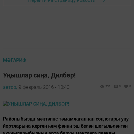
МӘГАРИФ
Уңышлар сиңа, Дилбәр!
автор,
9 февраль 2016 - 10:40
531
0
0
Районыбызда мәктәпне тәмамлаганнан соң югары уку
йортларына кергән һәм фәнни эш белән шөгыльләнгән
укучыларыбызның арта баруы мактауга лаеклы.