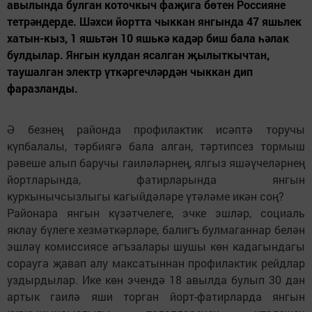
авылында булган коточкыч фаҗига бөтен Россияне
тетрәндерде. Шәхси йортта чыккан янгында 47 яшьлек
хатын-кыз, 1 яшьтән 10 яшькә кадәр биш бала һәлак
булдылар. Янгын кулдан ясалган җылыткычтан,
таушалган электр үткәргечләрдән чыккан дип
фаразланды.
Ә безнең районда профилактик исәптә торучы
күпбалалы, тәрбиягә бала алган, тәртипсез тормыш
рәвеше алып баручы гаиләләрнең, ялгыз яшәүчеләрнең
йортларында, фатирларында янгын
куркынычсызлыгы кагыйдәләре үтәләме икән соң?
Районара янгын күзәтчелеге, эчке эшләр, социаль
яклау бүлеге хезмәткәрләре, балигъ булмаганнар белән
эшләү комиссиясе әгъзалары шушы көн кадагындагы
сорауга җавап алу максатыннан профилактик рейдлар
уздырдылар. Ике көн эчендә 18 авылда булып 30 дан
артык гаилә яши торган йорт-фатирларда янгын