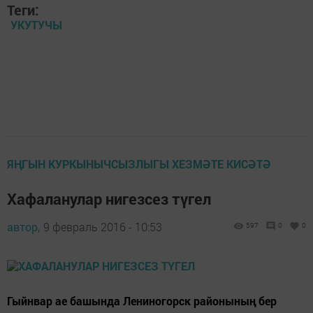
Теги:
УКУТУЧЫ
ЯҢГЫН КУРКЫНЫЧСЫЗЛЫГЫ ХЕЗМӘТЕ КИСӘТӘ
Хафаланулар нигезсез түгел
автор,
9 февраль 2016 - 10:53
597
0
0
Гыйнвар ае башында Лениногорск районының бер