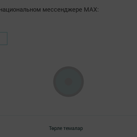
в национальном мессенджере MАХ:
Төрле темалар