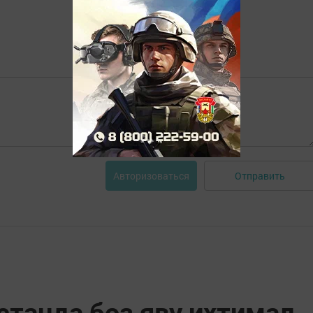
Отправить
Авторизоваться
станда боз яву ихтимал