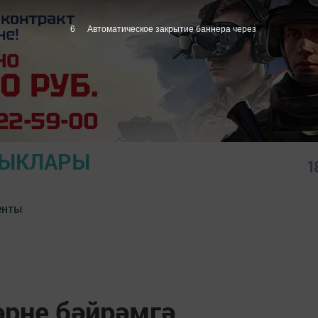
5
Автоматическое закрытие баннера через
ЛЫКЛАРЫ
1
енты
рне бәйрәмгә