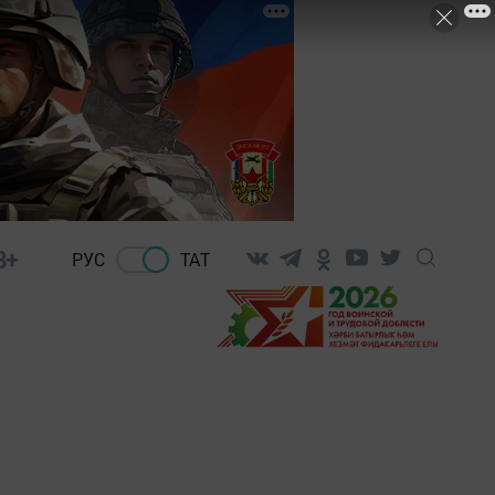
8+
РУС
ТАТ