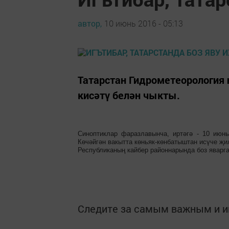
автор,
10 июнь 2016 - 05:13
Татарстан Гидрометеорология 
кисәтү белән чыкты.
Синоптиклар фаразлавынча, иртәгә - 10 июн
Көчәйгән вакытта көньяк-көнбатыштан исүче җил
Республиканың кайбер районнарында боз яварга
Следите за самым важным и 