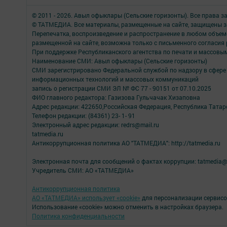
© 2011 - 2026. Авыл офыклары (Сельские горизонты). Все права 
© ТАТМЕДИА. Все материалы, размещенные на сайте, защищены з
Перепечатка, воспроизведение и распространение в любом объе
размещенной на сайте, возможна только с письменного согласия
При поддержке Республиканского агентства по печати и массов
Наименование СМИ: Авыл офыклары (Сельские горизонты)
СМИ зарегистрировано Федеральной службой по надзору в сфере 
информационных технологий и массовых коммуникаций
запись о регистрации СМИ ЭЛ № ФС 77 - 90151 от 07.10.2025
ФИО главного редактора: Газизова Гульчачак Хизаповна
Адрес редакции: 422650,Российская Федерация, Республика Татарст
Телефон редакции: (84361) 23- 1- 91
Электронный адрес редакции: redrs@mail.ru
tatmedia.ru
Антикоррупционная политика АО "ТАТМЕДИА": http://tatmedia.ru
Электронная почта для сообщений о фактах коррупции: tatmedia@
Учредитель СМИ: АО «ТАТМЕДИА»
Антикоррупционная политика
АО «ТАТМЕДИА» использует «cookie»
для персонализации сервисо
Использование «cookie» можно отменить в настройках браузера.
Политика конфиденциальности