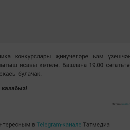
лика конкурслары җиңүчеләре һәм үзешчә
ыгыш ясавы көтелә. Башлана 19.00 сәгатьтә
екасы булачак.
 калабыз!
Фотосы:
anstg.
интересным в
Telegram-канале
Татмедиа