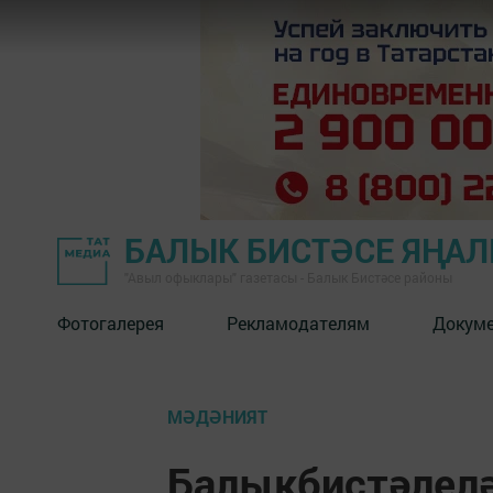
БАЛЫК БИСТӘСЕ ЯҢА
"Авыл офыклары" газетасы - Балык Бистәсе районы
Фотогалерея
Рекламодателям
Докум
МӘДӘНИЯТ
Балыкбистәлелә