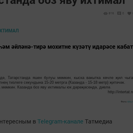
616
0
һәм әйләнә-тирә мохитне күзәтү идарәсе кабат
ьдә, Татарстанда яшен булуы мөмкин, кыска вакытка көчле җил чыга
нең тизлеге секундына 15-20 метрга (Казанда - 15-18 метр) җитәчәк.
 мөмкин. Казанда боз яву ихтималы юк дәрәҗәсендә, диелә.
http://intertat.r
Фото:
tdnu.
интересным в
Telegram-канале
Татмедиа