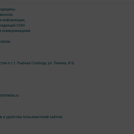
защищены.
аконом.
ме информации,
 редакций СМИ.
ым коммуникациям.
связи,
ан п.г.т. Рыбная Слобода, ул. Ленина, 81Б
tatmedia.ru
в и удобства пользователей сайтом.