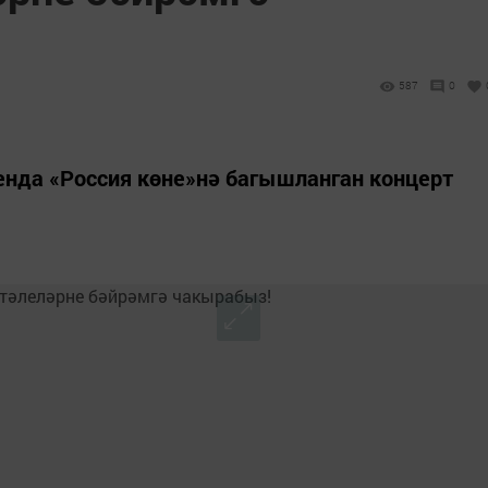
587
0
енда «Россия көне»нә багышланган концерт