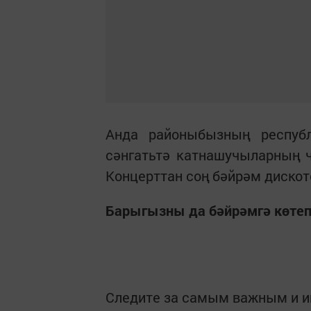
Анда районыбызның респуб
сәнгатьтә катнашучыларның ч
Концерттан соң бәйрәм дискот
Барыгызны да бәйрәмгә көтеп
Следите за самым важным и 