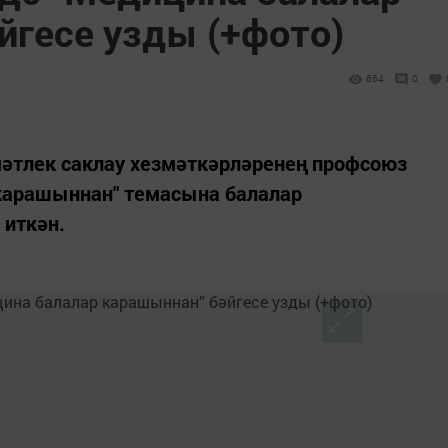
йгесе узды (+фото)
664
0
мәтлек саклау хезмәткәрләренең профсоюз
карашыннан" темасына балалар
 иткән.