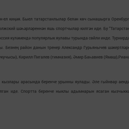
-ел киңәя. Быел татарстанлылар белән көч сынашырга Оренбург
олжский шәһәрләреннән яшь спортчылар килгән иде. Бу "Татарста
оссия күләмендә популярлык яулавы турында сөйли инде. Турнирд
ы. Безнең район данын тренер Александр Гурьянычев шәкертләр
 укучысы), Кирилл Пигалев (гимназия), Әмир Баһавиев (Ямаш),Риан
ы кызлары арасында беренче урынны яулады. Әле гыйнвар аенд
улган иде. Спортта беренче ныклы адымнарын ясаган кызчыкк