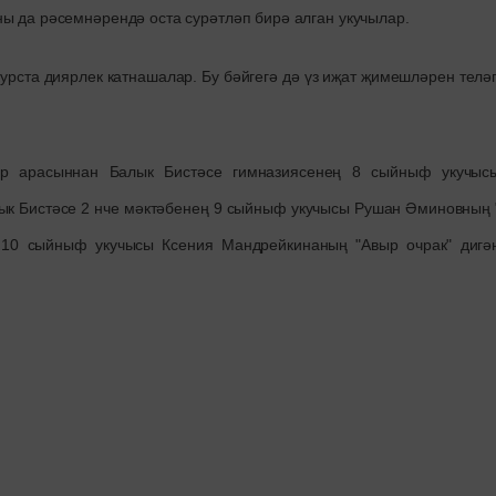
ы да рәсемнәрендә оста сурәтләп бирә алган укучылар.
курста диярлек катнашалар. Бу бәйгегә дә үз иҗат җимешләрен телә
нәр арасыннан Балык Бистәсе гимназиясенең 8 сыйныф укучыс
ык Бистәсе 2 нче мәктәбенең 9 сыйныф укучысы Рушан Әминовның 
ң 10 сыйныф укучысы Ксения Мандрейкинаның "Авыр очрак" дигә