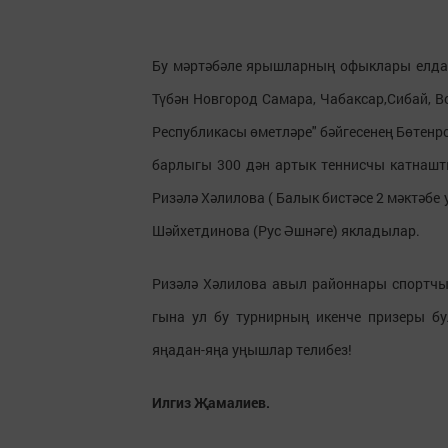
Бу мәртәбәле ярышларның офыклары елдан
Түбән Новгород Самара, Чабаксар,Сибай, В
Республикасы өметләре" бәйгесенең Бөтенр
барлыгы 300 дән артык теннисчы катнашт
Ризәлә Хәлилова ( Балык бистәсе 2 мәктәбе
Шәйхетдинова (Рус Әшнәге) якладылар.
Ризәлә Хәлилова авыл районнары спортч
гына ул бу турнирның икенче призеры б
яңадан-яңа уңышлар телибез!
Илгиз Җамалиев.