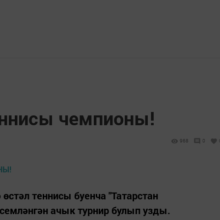
еннисы чемпионы!
968
0
 өстәл теннисы буенча "Татарстан
семләнгән ачык турнир булып узды.