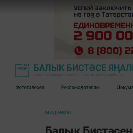
БАЛЫК БИСТӘСЕ ЯҢА
"Авыл офыклары" газетасы - Балык Бистәсе районы
Фотогалерея
Рекламодателям
Докум
МӘДӘНИЯТ
Балык Бистәсен