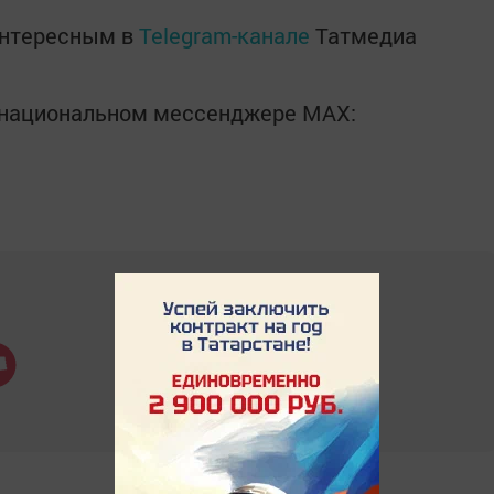
интересным в
Telegram-канале
Татмедиа
в национальном мессенджере MАХ: