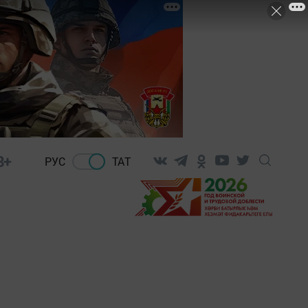
8+
РУС
ТАТ