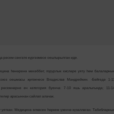
а рәсем сәнгате күргәзмәсе оештырылган иде.
ицина һөнәренә мәхәббәт, горурлык хисләре уяту һәм балаларны
фсоюз оешмасы җитәкчесе Владислав Мандрейкин. -Бәйгедә 1-1
әсемнәрне өч категория буенча: 7-10 яшь аралыгында; 11-1
әгеләр арасыннан сайлап алачак.
 уяткан. Медицина өлкәсен һәркем үзенчә күзаллаган. Табибларны