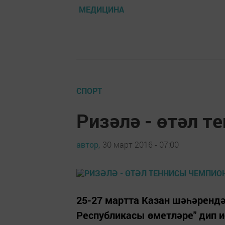
МЕДИЦИНА
СПОРТ
Ризәлә - өтәл т
автор,
30 март 2016 - 07:00
25-27 мартта Казан шәһәрендә
Республикасы өметләре" дип и