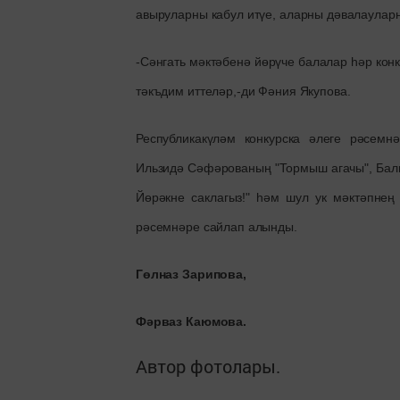
авыруларны кабул итүе, аларны дәвалауларн
-Сәнгать мәктәбенә йөрүче балалар һәр кон
тәкъдим иттеләр,-ди Фәния Якупова.
Республикакүләм конкурска әлеге рәсем
Ильзидә Сәфәрованың "Тормыш агачы", Бал
Йөрәкне саклагыз!" һәм шул ук мәктәпне
рәсемнәре сайлап алынды.
Гөлназ Зарипова
,
Фәрваз Каюмова
.
Автор фотолары.