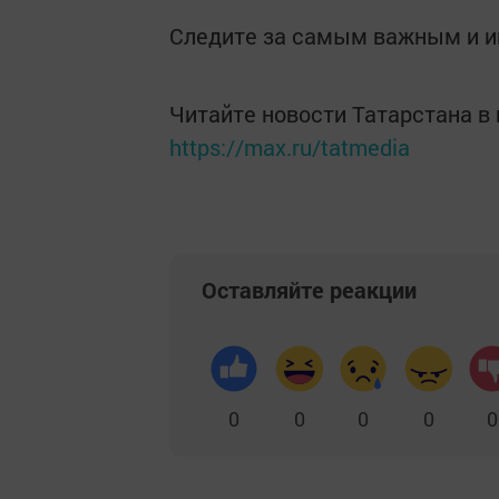
Следите за самым важным и 
Читайте новости Татарстана 
https://max.ru/tatmedia
Оставляйте реакции
0
0
0
0
0