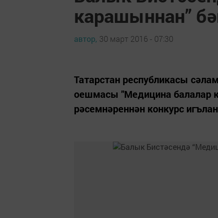
карашыннан” бә
автор,
30 март 2016 - 07:30
Татарстан республикасы сәла
оешмасы "Медицина балалар 
рәсемнәреннән конкурс игълан