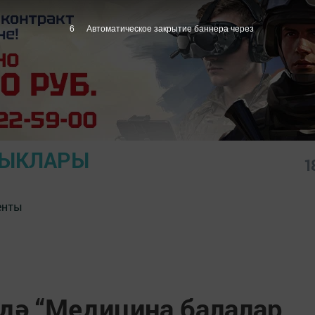
5
Автоматическое закрытие баннера через
ЛЫКЛАРЫ
1
енты
дә “Медицина балалар