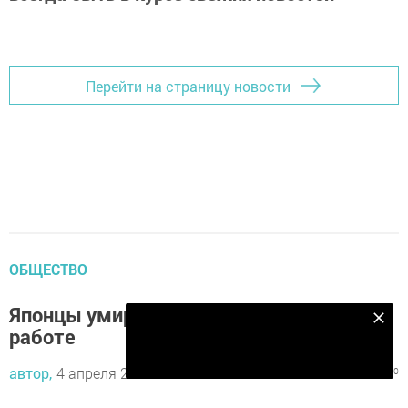
Перейти на страницу новости
ОБЩЕСТВО
Японцы умирают от переутомления на
Подпишитесь на наш телеграм канал
работе
Подписаться
автор,
4 апреля 2016 - 19:23
1100
0
0