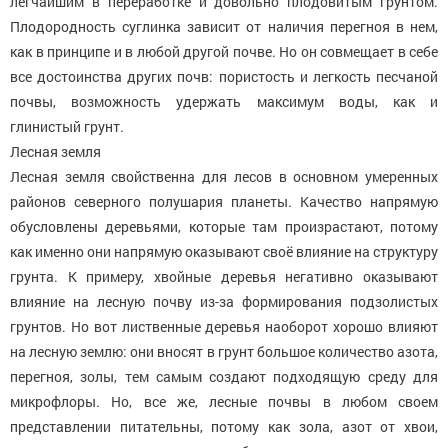
легчайшим в переработке и довольно плодовитым грунтом.
Плодородность суглинка зависит от наличия перегноя в нем,
как в принципе и в любой другой почве. Но он совмещает в себе
все достоинства других почв: пористость и легкость песчаной
почвы, возможность удержать максимум воды, как и
глинистый грунт.
Лесная земля
Лесная земля свойственна для лесов в основном умеренных
районов северного полушария планеты. Качество напрямую
обусловлены деревьями, которые там произрастают, потому
как именно они напрямую оказывают своё влияние на структуру
грунта. К примеру, хвойные деревья негативно оказывают
влияние на лесную почву из-за формирования подзолистых
грунтов. Но вот лиственные деревья наоборот хорошо влияют
на лесную землю: они вносят в грунт большое количество азота,
перегноя, золы, тем самым создают подходящую среду для
микрофлоры. Но, все же, лесные почвы в любом своем
представлении питательны, потому как зола, азот от хвои,