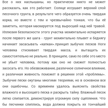
Все о них наслышаны, но практически никто не может
рассказать, как это работает. Солнце иссушает верхний слой
песочного грунта, в результате чего образуется очень твердая
корка, но вместе с тем и чрезвычайно тонкая, что бы её
заметить, которая маскируется под выросшей над ней травой.
Иллюзия безопасности этого участка моментально испаряется
после первого же шага - грунт моментально плывет и беднягу
начинает засасывать «капкан».принцип зыбучих песков Ноги
человека стискивает твердая масса, и вытащить их
самостоятельно не реально. В принципе, само по себе это место
не убьет человека, потому как оно не сможет полностью
засосать его. Но обезвоживание, различное солнечное влияние,
и различная живность поможет в решении этой «проблемы».
Зыбучие пески окутаны многими теориями, но в основном все
они ошибочны. Со временем удалось выяснить свойства
влажного и высохшего песка и раскрыть тайну. Влажный песок
легко слипается, демонстрируя огромную силу сцепления. Что
бы песчинки слиплись, вода должна покрыть их тончайшей