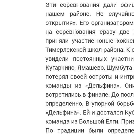
Эти соревнования дали офиц
нашем районе. Не случайн
открытия». Его организаторо
на соревнования сразу две 
приняли участие юные хокке
Тимерлекской школ района. К 
увидели постоянных участн
Кугарчино, Ямашево, Шумбута и
потерял своей остроты и инт
команды из «Дельфина». Они
встретились в финале. До пос
определенно. В упорной борьб
«Дельфина». Ей и достался Ку
команда из Большой Елги. При
По традиции были определе