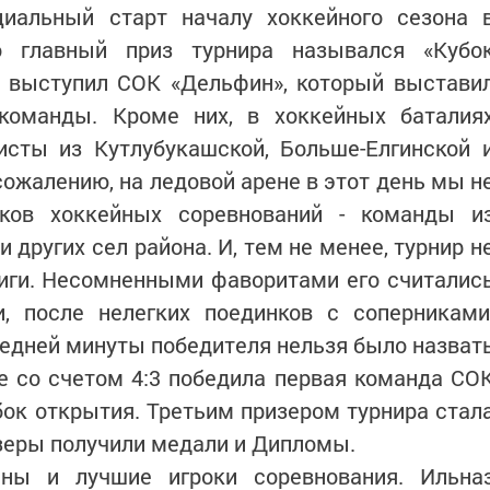
иальный старт началу хоккейного сезона 
о главный приз турнира назывался «Кубо
м выступил СОК «Дельфин», который выстави
команды. Кроме них, в хоккейных баталия
исты из Кутлубукашской, Больше-Елгинской 
сожалению, на ледовой арене в этот день мы н
иков хоккейных соревнований - команды и
 других сел района. И, тем не менее, турнир н
риги. Несомненными фаворитами его считалис
, после нелегких поединков с соперниками
ледней минуты победителя нельзя было назват
е со счетом 4:3 победила первая команда СО
бок открытия. Третьим призером турнира стал
зеры получили медали и Дипломы.
ны и лучшие игроки соревнования. Ильна