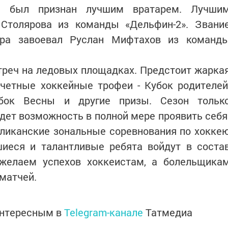
и был признан лучшим вратарем. Лучши
Столярова из команды «Дельфин-2». Звани
ира завоевал Руслан Мифтахов из команд
треч на ледовых площадках. Предстоит жарка
четные хоккейные трофеи - Кубок родителей
бок Весны и другие призы. Сезон тольк
удет возможность в полной мере проявить себя
бликанские зональные соревнования по хокке
шиеся и талантливые ребята войдут в соста
желаем успехов хоккеистам, а болельщика
матчей.
интересным в
Telegram-канале
Татмедиа