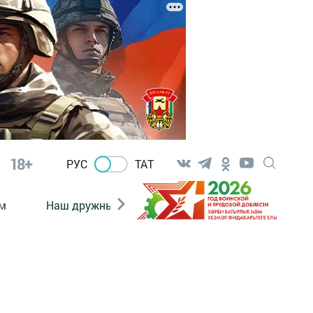
18+
РУС
ТАТ
м
Наш дружный коллектив
Документы