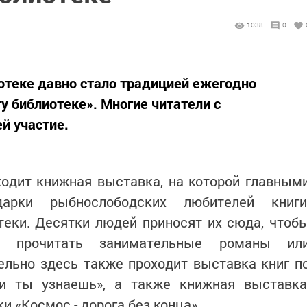
1038
0
отеке давно стало традицией ежегодно
у библиотеке». Многие читатели с
й участие.
ходит книжная выставка, на которой главным
арки рыбнослободских любителей книги
теки. Десятки людей приносят их сюда, чтоб
и прочитать занимательные романы ил
ельно здесь также проходит выставка книг п
и ты узнаешь», а также книжная выставка
 «Космос - дорога без конца».