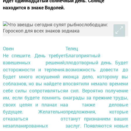
Идет одиннадцатый солнечный день. Солнце
находится в знаке Водолей.
Овен
Телец
Не спешите. День требует
Благоприятный
взвешенных решений,
плодотворный день. Будет
осторожности и терпения.
возможность довести до
Будет много искушений и
конца дело, которому вы
соблазнов, но вы найдете в
посвятили немало времени
себе силы сопротивляться
и сил. Вероятно получение
им, если будете помнить о
награды за прежние труды,
своих целях и планах на
а также деловые
будущее. Желательно
предложения, которые
отказаться от
станут признанием ваших
незапланированных
заслуг. Появляются новые