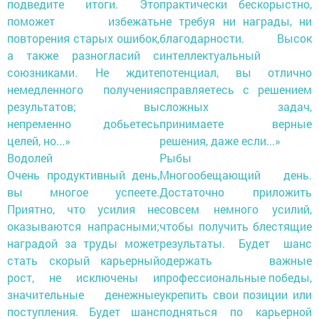
подведите итоги. Это
практически бескорыстно,
поможет избежать
не требуя ни награды, ни
повторения старых ошибок,
благодарности. Высок
а также разногласий с
интеллектуальный
союзниками. Не ждите
потенциал, вы отлично
немедленного получения
справляетесь с решением
результатов; вы
сложных задач,
непременно добьетесь
принимаете верные
целей, но...»
решения, даже если...»
Водолей
Рыбы
Очень продуктивный день,
Многообещающий день.
вы многое успеете.
Достаточно приложить
Приятно, что усилия не
совсем немного усилий,
оказываются напрасными;
чтобы получить блестящие
наградой за труды может
результаты. Будет шанс
стать скорый карьерный
одержать важные
рост, не исключены и
профессиональные победы,
значительные денежные
укрепить свои позиции или
поступления. Будет шанс
подняться по карьерной