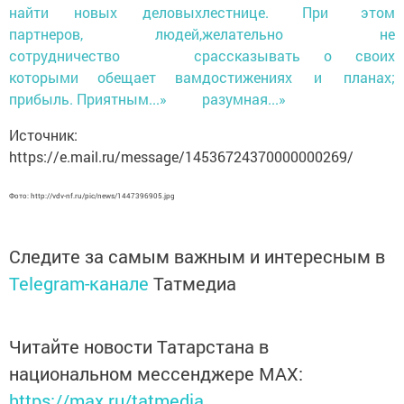
найти новых деловых
лестнице. При этом
партнеров, людей,
желательно не
сотрудничество с
рассказывать о своих
которыми обещает вам
достижениях и планах;
прибыль. Приятным...»
разумная...»
Источник:
https://e.mail.ru/message/14536724370000000269/
Фото: http://vdv-nf.ru/pic/news/1447396905.jpg
Следите за самым важным и интересным в
Telegram-канале
Татмедиа
Читайте новости Татарстана в
национальном мессенджере MАХ:
https://max.ru/tatmedia