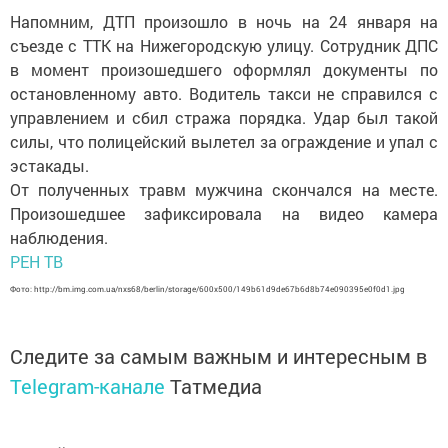
Напомним, ДТП произошло в ночь на 24 января на
съезде с ТТК на Нижегородскую улицу. Сотрудник ДПС
в момент произошедшего оформлял документы по
остановленному авто. Водитель такси не справился с
управлением и сбил стража порядка. Удар был такой
силы, что полицейский вылетел за ограждение и упал с
эстакады.
От полученных травм мужчина скончался на месте.
Произошедшее зафиксировала на видео камера
наблюдения.
РЕН ТВ
Фото: http://bm.img.com.ua/nxs68/berlin/storage/600x500/149b61d9de67b6d8b74e090395e0f0d1.jpg
Следите за самым важным и интересным в
Telegram-канале
Татмедиа