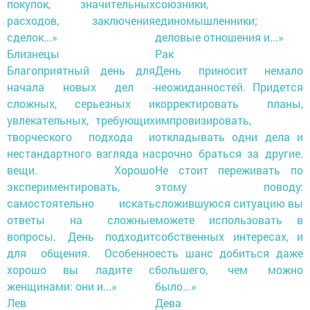
покупок, значительных
союзники,
расходов, заключения
единомышленники;
сделок...»
деловые отношения и...»
Близнецы
Рак
Благоприятный день для
День приносит немало
начала новых дел -
неожиданностей. Придется
сложных, серьезных и
корректировать планы,
увлекательных, требующих
импровизировать,
творческого подхода и
откладывать одни дела и
нестандартного взгляда на
срочно браться за другие.
вещи. Хорошо
Не стоит переживать по
экспериментировать,
этому поводу:
самостоятельно искать
сложившуюся ситуацию вы
ответы на сложные
можете использовать в
вопросы. День подходит
собственных интересах, и
для общения. Особенно
есть шанс добиться даже
хорошо вы ладите с
большего, чем можно
женщинами: они и...»
было...»
Лев
Дева