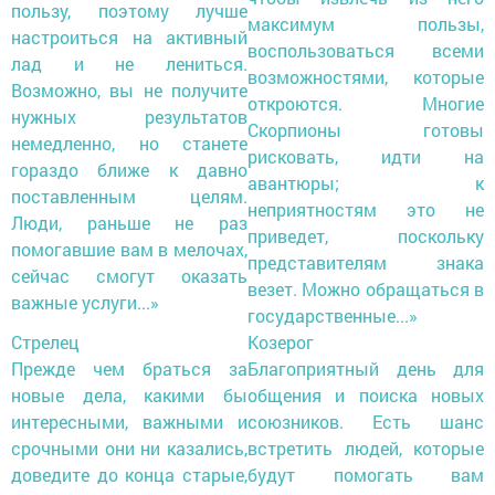
пользу, поэтому лучше
максимум пользы,
настроиться на активный
воспользоваться всеми
лад и не лениться.
возможностями, которые
Возможно, вы не получите
откроются. Многие
нужных результатов
Скорпионы готовы
немедленно, но станете
рисковать, идти на
гораздо ближе к давно
авантюры; к
поставленным целям.
неприятностям это не
Люди, раньше не раз
приведет, поскольку
помогавшие вам в мелочах,
представителям знака
сейчас смогут оказать
везет. Можно обращаться в
важные услуги...»
государственные...»
Стрелец
Козерог
Прежде чем браться за
Благоприятный день для
новые дела, какими бы
общения и поиска новых
интересными, важными и
союзников. Есть шанс
срочными они ни казались,
встретить людей, которые
доведите до конца старые,
будут помогать вам