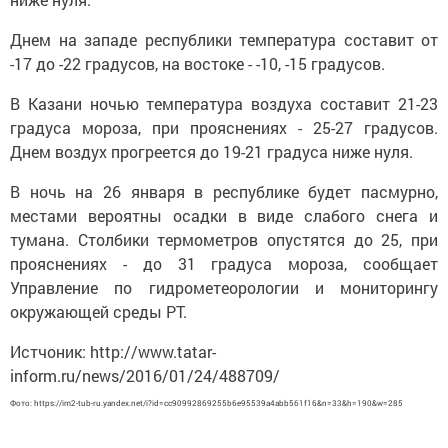
Днем на западе республики температура составит от
-17 до -22 градусов, на востоке - -10, -15 градусов.
В Казани ночью температура воздуха составит 21-23
градуса мороза, при прояснениях - 25-27 градусов.
Днем воздух прогреется до 19-21 градуса ниже нуля.
В ночь на 26 января в республике будет пасмурно,
местами вероятны осадки в виде слабого снега и
тумана. Столбики термометров опустятся до 25, при
прояснениях - до 31 градуса мороза, сообщает
Управление по гидрометеорологии и мониторингу
окружающей среды РТ.
Истчоник: http://www.tatar-
inform.ru/news/2016/01/24/488709/
Фото: https://im2-tub-ru.yandex.net/i?id=cc90992869255b6e95539a4abb561f16&n=33&h=190&w=285