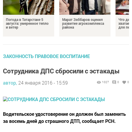
Погода в Татарстане 5
Марат Зяббаров оценил
Что дел
августа: умеренное тепло
развитие агрокомплекса
хватает
и ветер
района
для пен
ЗАКОННОСТЬ ПРАВОВОЕ ВОСПИТАНИЕ
Сотрудника ДПС сбросили с эстакады
автор,
24 января 2016 - 15:59
1027
0
0
Водительское удостоверение он должен был заменить
за восемь дней до страшного ДТП, сообщает РСН.