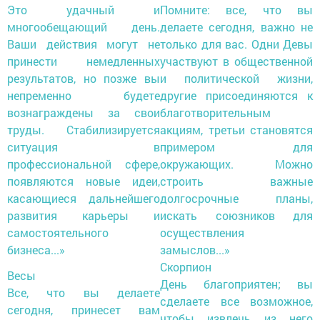
Это удачный и
Помните: все, что вы
многообещающий день.
делаете сегодня, важно не
Ваши действия могут не
только для вас. Одни Девы
принести немедленных
участвуют в общественной
результатов, но позже вы
и политической жизни,
непременно будете
другие присоединяются к
вознаграждены за свои
благотворительным
труды. Стабилизируется
акциям, третьи становятся
ситуация в
примером для
профессиональной сфере,
окружающих. Можно
появляются новые идеи,
строить важные
касающиеся дальнейшего
долгосрочные планы,
развития карьеры и
искать союзников для
самостоятельного
осуществления
бизнеса...»
замыслов...»
Скорпион
Весы
День благоприятен; вы
Все, что вы делаете
сделаете все возможное,
сегодня, принесет вам
чтобы извлечь из него