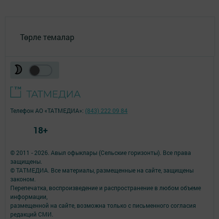
Төрле темалар
Телефон АО «ТАТМЕДИА»:
(843) 222 09 84
18+
© 2011 - 2026. Авыл офыклары (Сельские горизонты). Все права
защищены.
© ТАТМЕДИА. Все материалы, размещенные на сайте, защищены
законом.
Перепечатка, воспроизведение и распространение в любом объеме
информации,
размещенной на сайте, возможна только с письменного согласия
редакций СМИ.