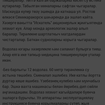
тикшерәләр. Төптә калган баржаларны кисеп су өстенә
күтәрәләр. Табылган миналарны сафтан чыгаралар.
Мәскәүдә күпер төзү эшендә дә катнаша ул. Ростов
өлкәсе Семикаракорск шәһәрендә дә эшләп кайта.
Хәзерге вакытта "Искатель" акционерлык җәмгыятендә
хезмәт куя. Алар монда археологик эшләр алып
баралар. Тирәлекне шартлаткыч матдәләрдән
чистарталар. Баткан судноларны корыга чыгаралар.
Водолаз югары хәзерлекле һәм сәламәт булырга тиеш.
Алар елга ике тапкыр медицина тикшеренүләре үтәләр
икән.
-Без барлыгы 12 водолаз. 60 метр тирәнлеккә су
астына төшәбез. Сменалап эшлибез. Ике катлы йортта
дүртәр кеше яшибез. Үзебезнең күлебез һәм мунчабыз
бар. Эшкә вахта машинасы белән йөрибез,-дип сөйли
әңгәмәдәшем. Водолаз хезмәт кагыйдәләре буенча
эшләргә бурычлы. Ул аппаратны эксплуатацияләү
инструкциясе буенча корылмаларны сүтеп, җыя