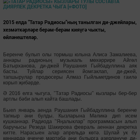
2015 елда "Татар Радиосы"ның танылган ди-джейлары,
хезмәткәрләре берәм-берәм кияүгә чыкты,
өйләнештеләр.
Беренче булып олы тормыш юлына Алисә Замалиева,
аннары радионың музыкаль мөхәррире Айгөл
Батырханова, ди-джей Раушания Гыйбадуллина аяк
басты. Туйлар сериясен йомгаклап, ди-джей,
тапшырулар продюсеры Алмаз Гыйльметдинов гаилә
корып җибәрде.
Ә 2016 елга чыгуга, "Татар Радиосы" кызлары бер-бер
артлы бәби алып кайта башлады.
Быел январь аенда Раушания Гыйбадуллина беренче
тапкыр әни булды. Кызларына Мәликә дип исем
кушканнар. Радиода "Яңалыклар" программасын алып
баручысы Резеда Шакирова февраль аеннан декретка
китте. Нарасыен алар апрельдә көтә. Шулай ук бу
көннәрдә өченче мәртәбә әни булырга әзерләнүче ди-