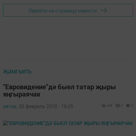
Перейти на страницу новости
ҖӘМГЫЯТЬ
"Евровидение"дә быел татар җыры
яңгыраячак
автор,
26 февраль 2016 - 16:05
409
0
0