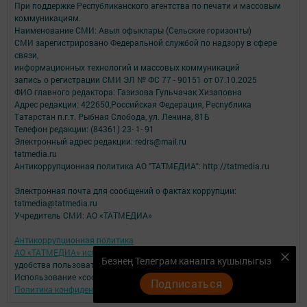
При поддержке Республиканского агентства по печати и массовым
коммуникациям.
Наименование СМИ: Авыл офыклары (Сельские горизонты)
СМИ зарегистрировано Федеральной службой по надзору в сфере
связи,
информационных технологий и массовых коммуникаций
запись о регистрации СМИ ЭЛ № ФС 77 - 90151 от 07.10.2025
ФИО главного редактора: Газизова Гульчачак Хизаповна
Адрес редакции: 422650,Российская Федерация, Республика
Татарстан п.г.т. Рыбная Слобода, ул. Ленина, 81Б
Телефон редакции: (84361) 23- 1- 91
Электронный адрес редакции: redrs@mail.ru
tatmedia.ru
Антикоррупционная политика АО "ТАТМЕДИА": http://tatmedia.ru
Электронная почта для сообщений о фактах коррупции:
tatmedia@tatmedia.ru
Учредитель СМИ: АО «ТАТМЕДИА»
Антикоррупционная политика
АО «ТАТМЕДИА» использует «cookie»
для персонализации сервисов и
Безнең Телеграм каналга кушылыгыз
удобства пользователей сайтом.
Использование «cookie» можно отменить в настройках браузера.
Подписаться
Политика конфиденциальности