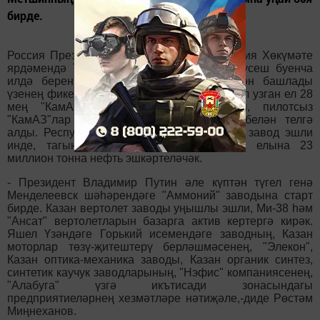
бирде.
Россия Президенты Владимир Путин, Россия Хөкүмәте
ярдәмендә Татарстан социаль-икътисади үсеш буенча
илдә беренче унлыкта баруын искәртүдән башлады
үзенең фикерләрен республика башлыгы. Ул узган ел 28
мең "КамАЗ" машинасы җыелганлыгын, пилотсыз
"КамАЗ"лар чыгарылачагын канәгатьлек белән телгә
алды. Республикада нефть эшкәртүче ике завод эшли
инде, тагын берәү төзеләчәк, нәтиҗәдә елына 23
миллион тонна нефть эшкәртеләчәк.
- Президент Владимир Путин әле күптән түгел генә
Менделеевск шәһәрендәге "Аммоний" заводына старт
бирде. Казан вертолет заводы уңышлы эшли, Ми-38 һәм
"Ансат" вертолетларын базарга актив кертергә кирәк.
Яшел Үзәндәге Горький исемендәге заводның, Казан
моторлар төзү-җитештерү берләшмәсенең, "Элекон",
Казан оптика-механика заводы, Казан органик синтез,
синтетик каучук заводларының, "Нэфис" компаниясенең,
"Алабуга" үзгә икътисади зонасындагы
предприятиеләрнең хезмәтләре нәтиҗәле,-диде Рөстәм
Миңнеханов.