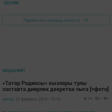
СЕССИЯ
Перейти на страницу новости
МӘДӘНИЯТ
«Татар Радиосы» кызлары тулы
составта диярлек декретка чыга [+фото]
автор,
26 февраль 2016 - 15:14
634
0
0