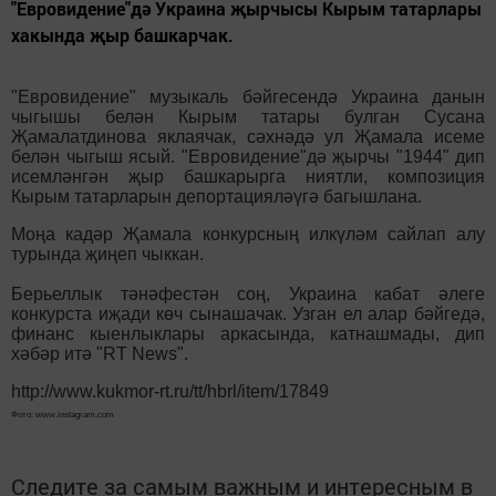
"Евровидение"дә Украина җырчысы Кырым татарлары
хакында җыр башкарчак.
"Евровидение" музыкаль бәйгесендә Украина данын
чыгышы белән Кырым татары булган Сусана
Җамалатдинова яклаячак, сәхнәдә ул Җамала исеме
белән чыгыш ясый. "Евровидение"дә җырчы "1944" дип
исемләнгән җыр башкарырга ниятли, композиция
Кырым татарларын депортацияләүгә багышлана.
Моңа кадәр Җамала конкурсның илкүләм сайлап алу
турында җиңеп чыккан.
Берьеллык тәнәфестән соң, Украина кабат әлеге
конкурста иҗади көч сынашачак. Узган ел алар бәйгедә,
финанс кыенлыклары аркасында, катнашмады, дип
хәбәр итә "RT News".
http://www.kukmor-rt.ru/tt/hbrl/item/17849
Фото: www.instagram.com
Следите за самым важным и интересным в