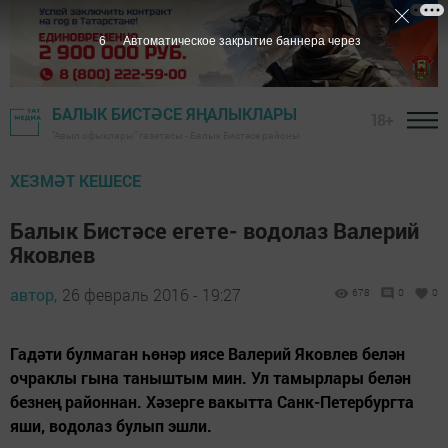
5
Автоматическое закрытие баннера через
БАЛЫК БИСТӘСЕ ЯҢАЛЫКЛАРЫ
18+
"Авыл офыклары" газетасы - Балык Бистәсе районы
ХЕЗМӘТ КЕШЕСЕ
Балык Бистәсе егете- водолаз Валерий
Яковлев
автор,
26 февраль 2016 - 19:27
678
0
0
Гадәти булмаган һөнәр иясе Валерий Яковлев белән
очраклы гына таныштым мин. Ул тамырлары белән
безнең районнан. Хәзерге вакытта Санк-Петербургта
яши, водолаз булып эшли.