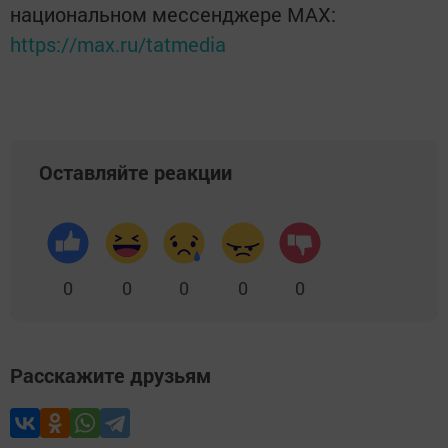
национальном мессенджере MАХ:
https://max.ru/tatmedia
Оставляйте реакции
0
0
0
0
0
Расскажите друзьям