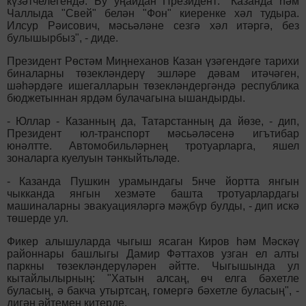
күзәтчелегендә. Бу уңайдан Президент: "Казанда һәм
Чаллыда "Свей" белән "Фон" киеренке хәл тудыра.
Илсур Рәисович, мәсьәләне сезгә хәл итәргә, без
булышырбыз", - диде.
Президент Рөстәм Миңнеханов Казан үзәгендәге тарихи
биналарны төзекләндерү эшләре дәвам итәчәген,
шәһәрдәге ишегалларын төзекләндергәндә республика
бюджетыннан ярдәм булачагына ышандырды.
- Юллар - Казанның да, Татарстанның да йөзе, - дип,
Президент юл-транспорт мәсьәләсенә игътибар
юнәлтте. Автомобильләрнең тротуарларга, яшел
зоналарга куелуын тәнкыйтьләде.
- Казанда Пушкин урамындагы 5нче йортта янгын
чыкканда янгын хезмәте башта тротуарлардагы
машиналарны эвакуацияләргә мәҗбүр булды, - дип искә
төшерде ул.
Фикер алышуларда чыгыш ясаган Киров һәм Мәскәү
районнары башлыгы Дамир Фәттахов узган ел алты
паркны төзекләндерүләрен әйтте. Чыгышында ул
кытайлылырның: "Хатын алсаң, өч елга бәхетле
буласың, ә бакча утыртсаң, гомергә бәхетле буласың", -
дигән әйтемен китерде.