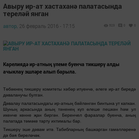
Авыру ир-ат хастаханә палатасында
тереләй янган
автор,
26 февраль 2016 - 17:15
523
0
0
Карелиядә ир-атның үлеме буенча тикшерү алды
ачыклау эшләре алып барыла.
Төбәкнең тикшерү комитеты хәбәр итүенчә, әлеге ир-ат биредә
дәваланучы булган.
Дәвалау палатасындагы ир-атның бәйләнгән бинтына ут капкан.
Шуның аркасында аның тәненең күп өлеше пешкән һәм ул
икенче көнне җан биргән. Беренчел фаразлар буенча, аның
палатада тәмәке тарту ихтималы бар.
Тикшерү эше дәвам итә. Табибларның башкарган гамәлләренә
дә бәя биреләчәк.