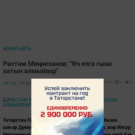
ҖӘМГЫЯТЬ
Рөстәм Миңнеханов: “Өч елга гына
хатын алмыйлар”
автор,
26 февраль 2016 - 15:55
476
0
0
Татарстан Президенты Рөстәм Миңнеханов Казан
шәһәр Думасының V сессиясендә катнашып, мэр Илсур
Метшинның узган елдагы эшчәнлеге хисабына уңай бәя