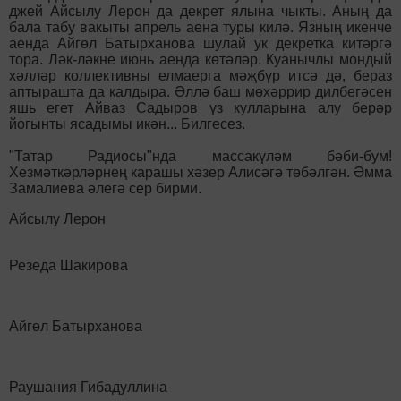
джей Айсылу Лерон да декрет ялына чыкты. Аның да
бала табу вакыты апрель аена туры килә. Язның икенче
аенда Айгөл Батырханова шулай ук декретка китәргә
тора. Ләк-ләкне июнь аенда көтәләр. Куанычлы мондый
хәлләр коллективны елмаерга мәҗбүр итсә дә, бераз
аптырашта да калдыра. Әллә баш мөхәррир дилбегәсен
яшь егет Айваз Садыров үз кулларына алу берәр
йогынты ясадымы икән... Билгесез.
"Татар Радиосы"нда массакүләм бәби-бум!
Хезмәткәрләрнең карашы хәзер Алисәгә төбәлгән. Әмма
Замалиева әлегә сер бирми.
Айсылу Лерон
Резеда Шакирова
Айгөл Батырханова
Раушания Гибадуллина