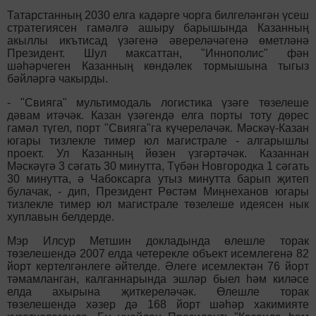
Татарстанның 2030 елга кадәрге чорга билгеләнгән үсеш
стратегиясен гамәлгә ашыру барышында Казанның
акыллы икътисад үзәгенә әвереләчәгенә өметләнә
Президент. Шул максаттан, "Иннополис" фән
шәһәрчеген Казанның көндәлек тормышына тыгыз
бәйләргә чакырды.
- "Свияга" мультимодаль логистика үзәге төзелеше
дәвам итәчәк. Казан үзәгендә елга порты тоту дөрес
гамәл түгел, порт "Свияга"га күчереләчәк. Мәскәү-Казан
югары тизлекле тимер юл магистрале - алгарышлы
проект. Ул Казанның йөзен үзгәртәчәк. Казаннан
Мәскәүгә 3 сәгать 30 минутта, Түбән Новгородка 1 сәгать
30 минутта, ә Чабоксарга утыз минутта барып җитеп
булачак, - дип, Президент Рөстәм Миңнеханов югары
тизлекле тимер юл магистрале төзелеше идеясен нык
хуплавын белдерде.
Мэр Илсур Метшин докладында өлешле торак
төзелешендә 2007 елда четерекле объект исемлегенә 82
йорт кертелгәнлеге әйтелде. Әлеге исемлектән 76 йорт
тәмамланган, калганнарында эшләр быел һәм киләсе
елда ахырына җиткереләчәк. Өлешле торак
төзелешендә хәзер дә 168 йорт шәһәр хакимияте