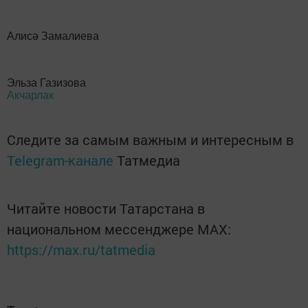
Алисә Замалиева
Эльза Газизова
Акчарлак
Следите за самым важным и интересным в
Telegram-канале
Татмедиа
Читайте новости Татарстана в
национальном мессенджере MАХ:
https://max.ru/tatmedia