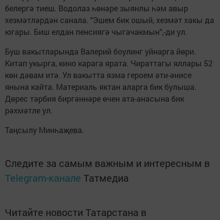
белергә тиеш. Водолаз һөнәре зыянлы һәм авыр
хезмәтләрдән санала. "Эшем бик ошый, хезмәт хакы да
югары. Биш елдан пенсиягә чыгачакмын",-ди ул.
Буш вакытларында Валерий боулинг уйнарга йөри.
Китап укырга, кино карага ярата. Чираттагы яллары 52
көн дәвам итә. Ул вакытта язма героем әти-әнисе
янына кайта. Материаль яктан аларга бик булыша.
Дөрес тәрбия биргәннәре өчен ата-анасына бик
рәхмәтле ул.
Таңсылу Минһаҗева.
Следите за самым важным и интересным в
Telegram-канале
Татмедиа
Читайте новости Татарстана в