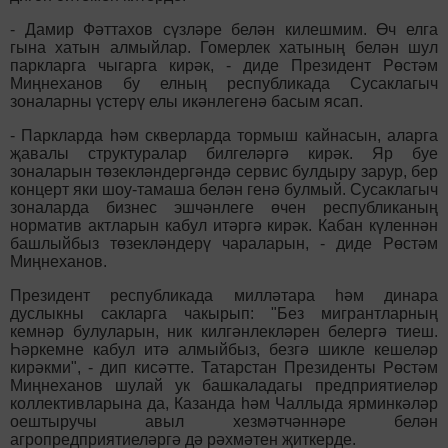
- Дамир Фәттахов сүзләре белән килешмим. Өч елга
гына хатын алмыйлар. Гомерлек хатының белән шул
паркларга чыгарга кирәк, - диде Президент Рөстәм
Миңнеханов бу елның республикада Сусаклагыч
зоналарны үстерү елы икәнлегенә басым ясап.
- Паркларда һәм скверларда тормыш кайнасын, аларга
җавалы структуралар билгеләргә кирәк. Яр буе
зоналарын төзекләндергәндә сервис булдыру зарур, бер
концерт яки шоу-тамаша белән генә булмый. Сусаклагыч
зоналарда бизнес эшчәнлеге өчен республиканың
норматив актларын кабул итәргә кирәк. Кабан күленнән
башлыйбыз төзекләндерү чараларын, - диде Рөстәм
Миңнеханов.
Президент республикада милләтара һәм динара
дуслыкны сакларга чакырып: "Без мигрантларның
кемнәр булуларын, ник килгәнлекләрен белергә тиеш.
Һәркемне кабул итә алмыйбыз, безгә шикле кешеләр
кирәкми", - дип кисәтте. Татарстан Президенты Рөстәм
Миңнеханов шулай ук башкаладагы предприятиеләр
коллективларына да, Казанда һәм Чаллыда ярминкәләр
оештыручы авыл хезмәтчәннәре белән
агропредприятиеләргә дә рәхмәтен җиткерде.