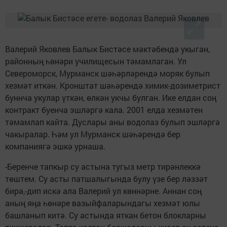
Валерий Яковлев Балык Бистәсе мәктәбендә укыган,
районның һөнәри училищесын тәмамлаган. Ул
Североморск, Мурманск шәһәрләрендә моряк булып
хезмәт иткән. Кронштат шәһәрендә химик-дозиметрист
буннча укулар үткән, өлкән укчы булган. Ике елдан соң
контракт буенча эшләргә кала. 2001 елда хезмәтен
тәмамлап кайта. Дуслары аны водолаз булып эшләргә
чакыралар. Һәм ул Мурманск шәһәрендә бер
компаниягә эшкә урнаша.
-Беренче тапкыр су астына тугыз метр тирәнлеккә
төштем. Су асты патшалыгында булу үзе бер ләззәт
бирә,-дип искә ала Валерий ул көннәрне. Аннан соң
аның яңа һөнәре вазыйфаларындагы хезмәт юлы
башланып китә. Су астында яткан бетон блокларны