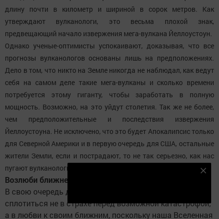
длину почти в километр и шириной в сорок метров. Как
утверждают вулканологи, это весьма плохой знак,
предвещающий начало извержения мега-вулкана Йеллоустоун.
Однако ученые-оптимисты успокаивают, доказывая, что все
прогнозы вулканологов основаны лишь на предположениях.
Дело в том, что никто на Земле никогда не наблюдал, как ведут
себя на самом деле такие мега-вулканы и сколько времени
потребуется этому гиганту, чтобы заработать в полную
мощность. Возможно, на это уйдут столетия. Так же не более,
чем предположительные и последствия извержения
Йеллоустоуна. Не исключено, что это будет Апокалипсис только
для Северной Америки и в первую очередь для США, остальные
жители Земли, если и пострадают, то не так серьезно, как нас
пугают вулканологи и фантасты.
Подпишитесь на наш телеграм канал
Возлюби ближнего своего
Подписаться
В свою очередь духовные люди призывают землян
сплотиться не в страхе перед возможной катастрофой,
а в любви к своим ближним, поскольку наша Вселенная