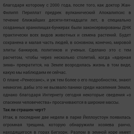
благодаря которому с 2000 года, после того, как доктор Жан-
Филипп Периллат предрек вулканический Апокалипсис в
течение ближайших десяти-пятнадцати лет, в специально
созданных хранилищах-бункерах были законсервированы ДНК
практически всех видов животных и семена растений. Будет
сохранена и малая часть людей, в основном, конечно, мировой
элиты банкиров, политиков и ученых. Сделано это с тем
расчетом, чтобы через несколько столетий, когда «ядерная
зима» прекратится, на Земле возродилась жизнь в том виде,
какую мы наблюдаем ее сейчас.
О плане «Ренессанс», и уж тем более о его подробностях, знают
немногие, дабы это не вызвало паники среди населения Земли,
однако благодаря Интернету сегодня некоторые сведения «о
спасении человечества» просачиваются в широкие массы.
Так ли страшен черт?
Итак, в последние две недели в парке Йеллоустоун появилась
огромная трещина, которую обнаружили хозяева ранчо,
находящегося в горах Бигхорн. Разлом в земной коре имеет