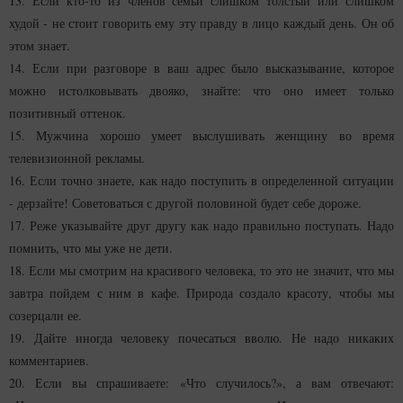
13. Если кто-то из членов семьи слишком толстый или слишком
худой - не стоит говорить ему эту правду в лицо каждый день. Он об
этом знает.
14. Если при разговоре в ваш адрес было высказывание, которое
можно истолковывать двояко, знайте: что оно имеет только
позитивный оттенок.
15. Мужчина хорошо умеет выслушивать женщину во время
телевизионной рекламы.
16. Если точно знаете, как надо поступить в определенной ситуации
- дерзайте! Советоваться с другой половиной будет себе дороже.
17. Реже указывайте друг другу как надо правильно поступать. Надо
помнить, что мы уже не дети.
18. Если мы смотрим на красивого человека, то это не значит, что мы
завтра пойдем с ним в кафе. Природа создало красоту, чтобы мы
созерцали ее.
19. Дайте иногда человеку почесаться вволю. Не надо никаких
комментариев.
20. Если вы спрашиваете: «Что случилось?», а вам отвечают: