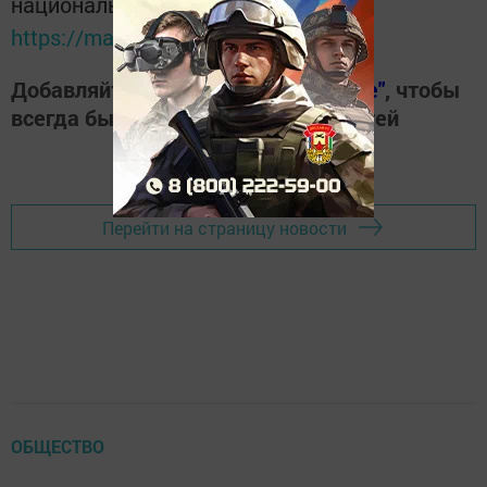
национальном мессенджере MАХ:
https://max.ru/tatmedia
Добавляйте наш сайт в
"Избранные"
, чтобы
всегда быть в курсе свежих новостей
Перейти на страницу новости
ОБЩЕСТВО