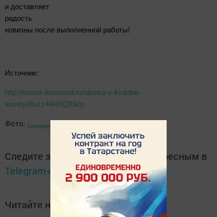
и доставляет
радость
новизны после выполненной работы!
Источник:
http://sosed-domosed.ru/uborka-v-kvartire-
sovety/#ixzz44nRQX6cp
Фото:
liveinternet.ru
Следите за самым важным и интересным в
Telegram-канале
Татмедиа
Читайте новости Татарстана в