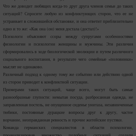
Что же доводит любящих когда-то друг друга членов семьи до таких
ситуаций? Спросите любую из конфликтующих сторон, что ее не
устраивает в сложившейся обстановке, и она ответит приблизительно
одно и то же: «Как она (он) меня достала (достал)!»
Психологи объясняют ссоры между супругами особенностями
физиологии и психологии женщины и мужчины. Эти различия
сформировались в ходе биологической эволюции и путем различного
социального воспитания, в результате чего семейные «половинки»
мыслят не одинаково.
Различный подход к одному тому же событию или действию одной
из сторон приводит к конфликтной ситуации.
Примерами таких ситуаций, чаще всего, могут быть самые
разнообразные глупости: немытая посуда, разбросанная одежда, не
заправленная постель, не опущенное сиденье унитаза, незавинченные
тюбики, постоянные дурацкие вопросы друг к другу, частое
ворчание, неоправданная ревность и прочие житейские пустяки.
Команда германских специалистов в области психологии,
проанализировав множество подобных ситуаций, создали