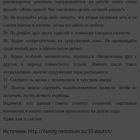
рекомендуется донимать задержавшегося на работе члена семьи
фразой: «Живо домой! Что там можно делать на твоей работе?»
28. Не вздумайте когда-либо ляпнуть, что вторая половина хоть и не
совсем хороша в постели, но вы все равно ее любите.
29. Не делайте друг другу гадостей и поменьше говорите глупости.
30. Будьте изобретательны на супружеском ложе. Не превращайте
супружеский долг в обязательную рутину.
31. Будьте особенно внимательны, терпимы и обходительны друг с
другом в период совместного отдыха. Именно после таких
«отдыхаловок» многие супружеские пары распадаются.
32. Смотрите на жизнь с оптимизмом и чувством юмора.
33. Иногда можно нарушать вышеизложенные правила, чтобы не
заскучать, но без всякого перебора.
Надеемся, что данные советы помогут сохранить счастливые
отношения в вашем совместном проживании на долгие годы.
Удачи вам и счастья!
Источник: http://family.tentorium.ru/33-deutch/