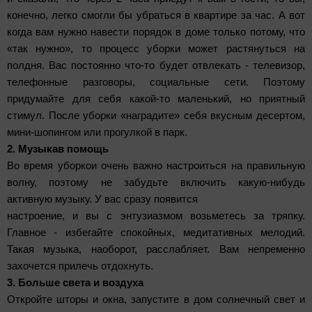
конечно, легко смогли бы убраться в квартире за час. А вот
когда вам нужно навести порядок в доме только потому, что
«так нужно», то процесс уборки может растянуться на
полдня. Вас постоянно что-то будет отвлекать - телевизор,
телефонные разговоры, социальные сети. Поэтому
придумайте для себя какой-то маленький, но приятный
стимул. После уборки «наградите» себя вкусным десертом,
мини-шопингом или прогулкой в парк.
2.
Музыка
в помощь
Во время уборкои очень важно настроиться на правильную
волну, поэтому не забудьте включить какую-нибудь
активную музыку. У вас сразу появится
настроение, и вы с энтузиазмом возьметесь за тряпку.
Главное - избегайте спокойных, медитативных мелодий.
Такая музыка, наоборот, расслабляет. Вам непременно
захочется прилечь отдохнуть.
3. Больше света и воздуха
Откройте шторы и окна, запустите в дом солнечный свет и