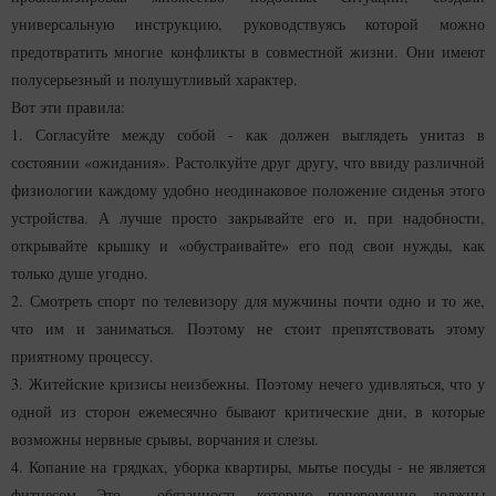
универсальную инструкцию, руководствуясь которой можно
предотвратить многие конфликты в совместной жизни. Они имеют
полусерьезный и полушутливый характер.
Вот эти правила:
1. Согласуйте между собой - как должен выглядеть унитаз в
состоянии «ожидания». Растолкуйте друг другу, что ввиду различной
физиологии каждому удобно неодинаковое положение сиденья этого
устройства. А лучше просто закрывайте его и, при надобности,
открывайте крышку и «обустраивайте» его под свои нужды, как
только душе угодно.
2. Смотреть спорт по телевизору для мужчины почти одно и то же,
что им и заниматься. Поэтому не стоит препятствовать этому
приятному процессу.
3. Житейские кризисы неизбежны. Поэтому нечего удивляться, что у
одной из сторон ежемесячно бывают критические дни, в которые
возможны нервные срывы, ворчания и слезы.
4. Копание на грядках, уборка квартиры, мытье посуды - не является
фитнесом. Это - обязанность, которую попеременно должны