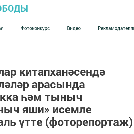
ОБОДЫ
ая
Фотоконкурс
Видео
Рекламодателя
лар китапханәсендә
иләләр арасында
ыкка һәм тыныч
ыч яши» исемле
аль үтте (фоторепортаж)