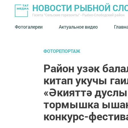
НОВОСТИ РЫБНОЙ СЛ
Газета "Сельские горизонты" - Рыбно-Слободский район
Фотогалереи
Актуальное видео
Главн
ФОТОРЕПОРТАЖ
Район узәк бала
китап укучы га
«Әкияттә дусл
тормышка ышан
конкурс-фестив