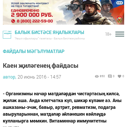
БАЛЫК БИСТӘСЕ ЯҢАЛЫКЛАРЫ
18+
"Авыл офыклары" газетасы - Балык Бистәсе районы
ФАЙДАЛЫ МӘГЪЛҮМАТЛАР
Каен җиләгенең файдасы
автор,
20 июнь 2016 - 14:57
850
0
0
- Организмны начар матдә­ләрдән чистартасың килсә,
җи­ләк аша. Анда клетчатка күп, шикәр күләме аз. Аны
аш­ка­заны-эчәк, бавыр, артрит, ревматизм, подагра
авыруларыннан, матдәләр әйләнешен көй­ләүдә
кулланырга мөмкин. Витаминнар иммунитетны