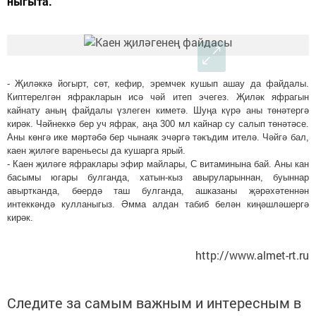
ныгыта.
- Җиләккә йогырт, сөт, кефир, эремчек кушып ашау да файдалы.
Киптерелгән яфракларын исә чәй итеп эчегез. Җиләк яфрагын
кайнату аның файдалы үзлеген киметә. Шуңа күрә аны төнәтергә
кирәк. Чәйнеккә бер уч яфрак, аңа 300 мл кайнар су салып төнәтәсе.
Аны көнгә ике мәртәбә бер чынаяк эчәргә тәкъдим ителә. Чәйгә бал,
каен җиләге вареньесы да кушарга ярый.
- Каен җиләге яфраклары эфир майлары, С витаминына бай. Аны кан
басымы югары булганда, хатын-кыз авыруларыннан, буыннар
авыртканда, бөер­дә таш булганда, ашказаны җәрәхә­тен­нән
интеккәндә кулланыгыз. Әм­ма алдан табиб белән киңәш­ләшергә
кирәк.
http://www.almet-rt.ru
Следите за самым важным и интересным в