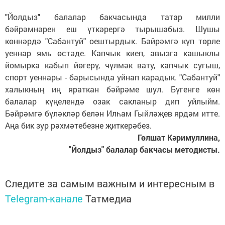
"Йолдыз" балалар бакчасында татар милли
бәйрәмнәрен еш үткәрергә тырышабыз. Шушы
көннәрдә "Сабантуй" оештырдык. Бәйрәмгә күп төрле
уеннар ямь өстәде. Капчык киеп, авызга кашыклы
йомырка кабып йөгерү, чүлмәк вату, капчык сугыш,
спорт уеннары - барысында уйнап карадык. "Сабантуй"
халыкның иң яраткан бәйрәме шул. Бүгенге көн
балалар күңелендә озак сакланыр дип уйлыйм.
Бәйрәмгә бүләкләр белән Илһам Гыйләҗев ярдәм итте.
Аңа бик зур рәхмәтебезне җиткерәбез.
Гөлшат Кәримуллина,
"Йолдыз" балалар бакчасы методисты.
Следите за самым важным и интересным в
Telegram-канале
Татмедиа