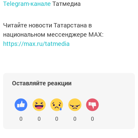
Telegram-канале
Татмедиа
Читайте новости Татарстана в
национальном мессенджере MАХ:
https://max.ru/tatmedia
Оставляйте реакции
0
0
0
0
0