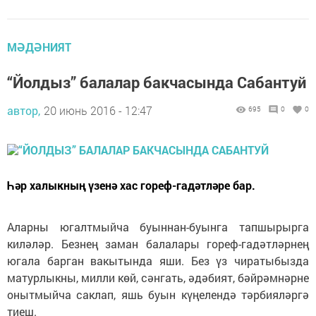
МӘДӘНИЯТ
“Йолдыз” балалар бакчасында Сабантуй
автор,
20 июнь 2016 - 12:47
695
0
0
Һәр халыкның үзенә хас гореф-гадәтләре бар.
Аларны югалтмыйча буыннан-буынга тапшырырга
киләләр. Безнең заман балалары гореф-гадәтләрнең
югала барган вакытында яши. Без үз чиратыбызда
матурлыкны, милли көй, сәнгать, әдәбият, бәйрәмнәрне
онытмыйча саклап, яшь буын күңелендә тәрбияләргә
тиеш.