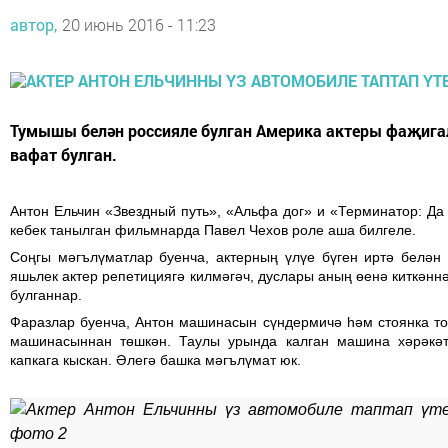
автор,
20 июнь 2016 - 11:23
Тумышы белән россияле булган Америка актеры фаҗига
вафат булган.
Антон Ельчин «Звездный путь», «Альфа дог» и «Терминатор: Да
кебек танылган фильмнарда Павел Чехов роле аша билгеле.
Соңгы мәгълүматлар буенча, актерның үлүе бүген иртә белән 
яшьлек актер репетициягә килмәгәч, дуслары аның өенә киткәнн
булганнар.
Фаразлар буенча, Антон машинасын сүндермичә һәм стоянка т
машинасыннан төшкән. Таулы урында калган машина хәрәкәт
капкага кыскан. Әлегә башка мәгълүмат юк.