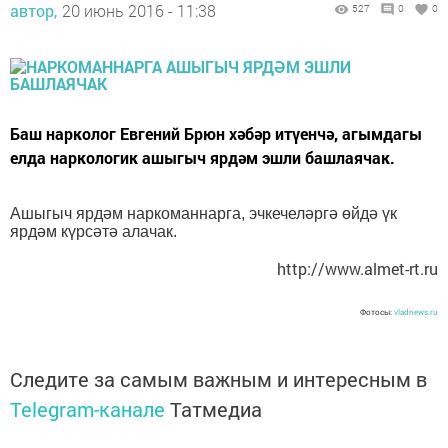
автор,
20 июнь 2016 - 11:38
527
0
0
Баш нарколог Евгений Брюн хәбәр итүенчә, агымдагы
елда наркологик ашыгыч ярдәм эшли башлаячак.
Ашыгыч ярдәм наркоманнарга, эчкечеләргә өйдә үк
ярдәм күрсәтә алачак.
http://www.almet-rt.ru
Фотосы:
vladnews.ru
Следите за самым важным и интересным в
Telegram-канале
Татмедиа