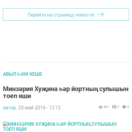
Перейти на страницу новости
АВЫЛ ҺӘМ КЕШЕ
Минзәрия Хуҗина һәр йортның сулышын
тоеп яши
автор,
20 май 2016 - 12:12
631
0
0