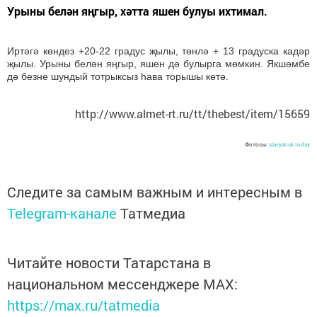
Урыны белән яңгыр, хәтта яшен булуы ихтимал.
Иртәгә көндез +20-22 градус җылы, төнлә + 13 градуска кадәр
җылы. Урыны белән яңгыр, яшен дә булырга мөмкин. Якшәмбе
дә безне шундый тотрыксыз һава торышы көтә.
http://www.almet-rt.ru/tt/thebest/item/15659
Фотосы:
slavyansk.today
Следите за самым важным и интересным в
Telegram-канале
Татмедиа
Читайте новости Татарстана в
национальном мессенджере MАХ:
https://max.ru/tatmedia