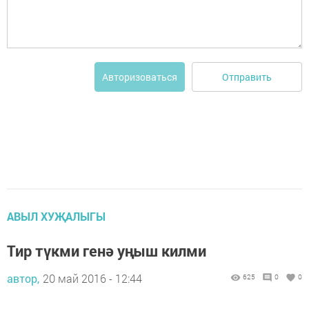
Отправить
Авторизоваться
АВЫЛ ХУҖАЛЫГЫ
Тир түкми генә уңыш килми
автор,
20 май 2016 - 12:44
625
0
0