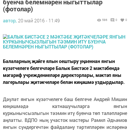
буенча белемнәрен ныгыттылар
(фотолар)
автор,
20 май 2016 - 11:49
586
0
0
Балаларның җәйге ялын оештыру уңаеннан янгын
күзәтчелеге белгечләре Балык Бистәсе 2 мәктәбендә
мәгариф учреждениеләре директорлары, мәктәп яны
лагерьлары җитәкчеләре белән киңәшмә уздырдылар.
Дәүләт янгын күзәтчелеге баш белгече Андрей Мишин
киңәшмәдә катнашучыларга янгын
куркынычсызлыгын тәэмин итү буенча төп таләпләрне
аңлатты. ВДПО ның участок мастеры Рамил Әдһәмов
янгын сүндергечтән файдалану тәртипләрен исләренә