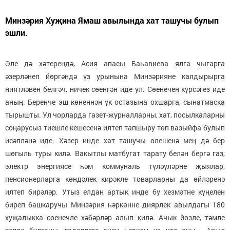
Минзәрия Хуҗина Ямаш авылында хат ташучы булып
эшли.
Әле дә хәтерендә, Асия апасы Баһавиева ялга чыгарга
әзерләнеп йөргәндә үз урынына Минзәрияне калдырырга
ниятләвен белгәч, ничек сөенгән иде ул. Сөенечен күрсәгез иде
аның. Беренче эш көненнән үк остазына охшарга, сынатмаска
тырышты. Ул чорларда газет-журналларны, хат, посылкаларны
соңарусыз тиешле кешесенә илтеп тапшыру төп вазыйфа булып
исәпләнә иде. Хәзер инде хат ташучы өлешенә мең дә бер
шөгыль туры килә. Вакытлы матбугат тарату белән бергә газ,
электр энергиясе һәм коммуналь түләүләрне җыялар,
пенсионерларга көндәлек кирәкле товарларны да өйләренә
илтеп бирәләр. Утыз елдан артык инде бу хезмәтне күңелен
биреп башкаручы Минзәрия һәркөнне диярлек авылдагы 180
хуҗалыкка сөенечле хәбәрләр алып килә. Ачык йөзле, тәмле