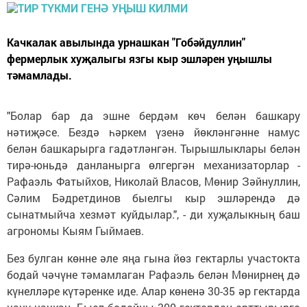
Качкалак авылында урнашкан "Гобәйдуллин"
фермерлык хуҗалыгы язгы кыр эшләрен уңышлы
тәмамлады.
"Болар бар да эшне бердәм көч белән башкару
нәтиҗәсе. Бездә һәркем үзенә йөкләнгәнне намус
белән башкарырга гадәтләнгән. Тырышлыклары белән
тирә-юньдә данланырга өлгергән механизаторлар -
Рафаэль Фатыйхов, Николай Власов, Мөнир Зәйнуллин,
Сәлим Бәдретдинов быелгы кыр эшләрендә дә
сынатмыйча хезмәт куйдылар.", - ди хуҗалыкның баш
агрономы Кыям Гыймаев.
Без булган көнне әле яңа гына йөз гектарлы участокта
бодай чәчүне тәмамлаган Рафаэль белән Мөнирнең дә
күнелләре күтәренке иде. Алар көненә 30-35 әр гектарда