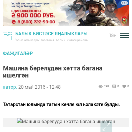
БАЛЫК БИСТӘСЕ ЯҢАЛЫКЛАРЫ
18+
"Авыл офыклары" газетасы - Балык Бистәсе районы
ФАҖИГАЛӘР
Машина бәрелүдән хәтта багана
ишелгән
автор,
20 май 2016 - 12:48
598
0
0
Татарстан юлында тагын көчле юл һәлакәте булды.