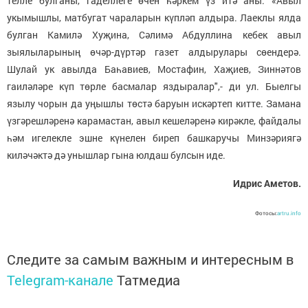
телле булганы, гаделлеге өчен һәркем үз итә аны. «Авыл
укымышлы, матбугат чараларын күпләп алдыра. Лаеклы ялда
булган Камилә Хуҗина, Сәлимә Абдуллина кебек авыл
зыялыларының өчәр-дүртәр газет алдырулары сөендерә.
Шулай ук авылда Баһавиев, Мостафин, Хаҗиев, Зиннәтов
гаиләләре күп төрле басмалар яздыралар",- ди ул. Быелгы
язылу чорын да уңышлы төстә баруын искәртеп китте. Замана
үзгәрешләренә карамастан, авыл кешеләренә кирәкле, файдалы
һәм игелекле эшне күнелен биреп башкаручы Минзәриягә
киләчәктә дә унышлар гына юлдаш булсын иде.
Идрис Аметов.
Фотосы:
artru.info
Следите за самым важным и интересным в
Telegram-канале
Татмедиа