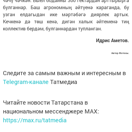
чәчү чәчкән. Быел бодайны 300 гектардан арттырырга
булганнар. Баш агрономның әйтүенә караганда, бу
узган елдагыдан ике мәртәбәгә диярлек артык.
Кечкенә дә төш кенә, дигән халык әйтеменә тиң
коллектив бердәм, булганнардан тупланган.
Идрис Аметов.
Автор Фотосы.
Следите за самым важным и интересным в
Telegram-канале
Татмедиа
Читайте новости Татарстана в
национальном мессенджере MАХ:
https://max.ru/tatmedia