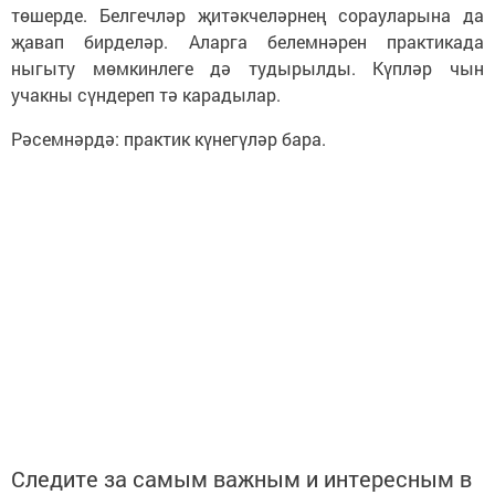
төшерде. Белгечләр җитәкчеләрнең сорауларына да
җавап бирделәр. Аларга белемнәрен практикада
ныгыту мөмкинлеге дә тудырылды. Күпләр чын
учакны сүндереп тә карадылар.
Рәсемнәрдә: практик күнегүләр бара.
Следите за самым важным и интересным в