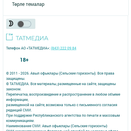
Төрле темалар
Телефон АО «ТАТМЕДИА»:
(843) 222 09 84
18+
© 2011 - 2026. Авыл офыклары (Сельские горизонты). Все права
защищены.
© ТАТМЕДИА. Все материалы, размещенные на сайте, защищены
законом.
Перепечатка, воспроизведение и распространение в любом объеме
информации,
размещенной на сайте, возможна только с письменного согласия
редакций СМИ.
При поддержке Республиканского агентства по печати и массовым
коммуникациям.
Наименование СМИ: Авыл офыклары (Сельские горизонты)
СМИ зарегистрировано Федеральной службой по надзору в сфере