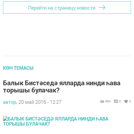
Перейти на страницу новости
КӨН ТЕМАСЫ
Балык Бистәседә ялларда нинди һава
торышы булачак?
автор,
20 май 2016 - 12:27
654
0
0