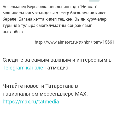
Бөгелмәнең Березовка авылы янында "Ниссан"
машинасы юл чатындагы электр баганасына килеп
бәрелә. Багана хәтта килеп төшкән. Зыян күрүчеләр
турында тулырак мәгълүматны соңрак язып
чыгарбыз.
http://www.almet-rt.ru/tt/hbrl/item/15661
Следите за самым важным и интересным в
Telegram-канале
Татмедиа
Читайте новости Татарстана в
национальном мессенджере MАХ:
https://max.ru/tatmedia