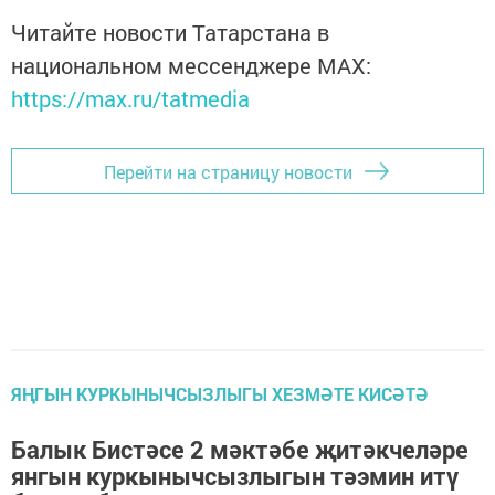
Читайте новости Татарстана в
национальном мессенджере MАХ:
https://max.ru/tatmedia
Перейти на страницу новости
ЯҢГЫН КУРКЫНЫЧСЫЗЛЫГЫ ХЕЗМӘТЕ КИСӘТӘ
Балык Бистәсе 2 мәктәбе җитәкчеләре
янгын куркынычсызлыгын тәэмин итү