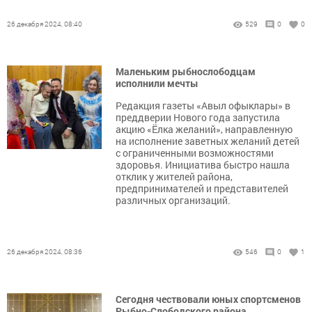
26 декабря 2024, 08:40
529
0
0
Маленьким рыбнослободцам
исполнили мечты
Редакция газеты «Авыл офыклары» в
преддверии Нового года запустила
акцию «Ёлка желаний», направленную
на исполнение заветных желаний детей
с ограниченными возможностями
здоровья. Инициатива быстро нашла
отклик у жителей района,
предпринимателей и представителей
различных организаций.
26 декабря 2024, 08:36
546
0
1
Сегодня чествовали юных спортсменов
Рыбно-Слободского района