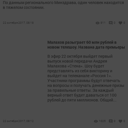
По данным регионального Минздрава, один человек находится
в тяжелом состоянии.
22 октября 2017, 08:18
811
0
0
Малахов разыграет 60 млн рублей в
новом телешоу. Названа дата премьеры
В эфир 22 октября выйдет первый
выпуск новой передачи Андрея
Малахова «Стена». Шоу будет
представлять из себя викторину и
выйдет на телеканале «Россия 1».
Участники программы будут отвечать
на вопросы и получать денежные призы
за правильные ответы. За каждый
верный ответ будет даваться от 100
рублей до пяти миллионов. Общий...
22 октября 2017, 08:12
1025
0
0