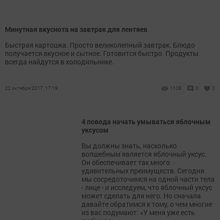
Минутная вкуснота на завтрак для лентяев
Быстрая картошка. Просто великолепный завтрак. Блюдо
получается вкусное и сытное. Готовится быстро. Продукты
всегда найдутся в холодильнике.
22 октября 2017, 17:19
1108
0
0
4 повода начать умываться яблочным
уксусом
Вы должны знать, насколько
волшебным является яблочный уксус.
Он обеспечивает так много
удивительных преимуществ. Сегодня
мы сосредоточимся на одной части тела
- лице - и исследуем, что яблочный уксус
может сделать для него. Но сначала
давайте обратимся к тому, о чем многие
из вас подумают: «У меня уже есть