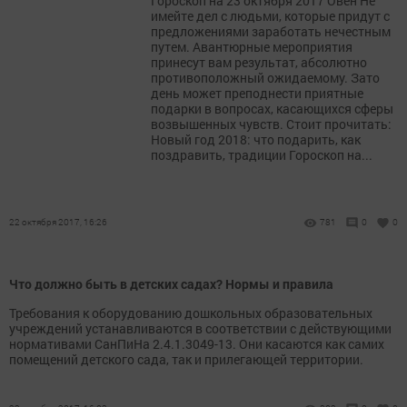
Гороскоп на 23 октября 2017 Овен Не
имейте дел с людьми, которые придут с
предложениями заработать нечестным
путем. Авантюрные мероприятия
принесут вам результат, абсолютно
противоположный ожидаемому. Зато
день может преподнести приятные
подарки в вопросах, касающихся сферы
возвышенных чувств. Стоит прочитать:
Новый год 2018: что подарить, как
поздравить, традиции Гороскоп на...
22 октября 2017, 16:26
781
0
0
Что должно быть в детских садах? Нормы и правила
Требования к оборудованию дошкольных образовательных
учреждений устанавливаются в соответствии с действующими
нормативами СанПиНа 2.4.1.3049-13. Они касаются как самих
помещений детского сада, так и прилегающей территории.