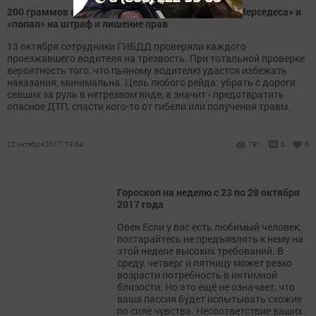
200 граммов в день рождения выпил водитель «Мерседеса» и
«попал» на штраф и лишение прав
13 октября сотрудники ГИБДД проверяли каждого
проезжавшего водителя на трезвость. При тотальной проверке
вероятность того, что пьяному водителю удастся избежать
наказания, минимальна. Цель любого рейда: убрать с дороги
севших за руль в нетрезвом виде, а значит - предотвратить
опасное ДТП, спасти кого-то от гибели или получения травм.
22 октября 2017, 13:54
781
0
0
Гороскоп на неделю с 23 по 29 октября
2017 года
Овен Если у вас есть любимый человек,
постарайтесь не предъявлять к нему на
этой неделе высоких требований. В
среду, четверг и пятницу может резко
возрасти потребность в интимной
близости. Но это ещё не означает, что
ваша пассия будет испытывать схожие
по силе чувства. Несоответствие ваших