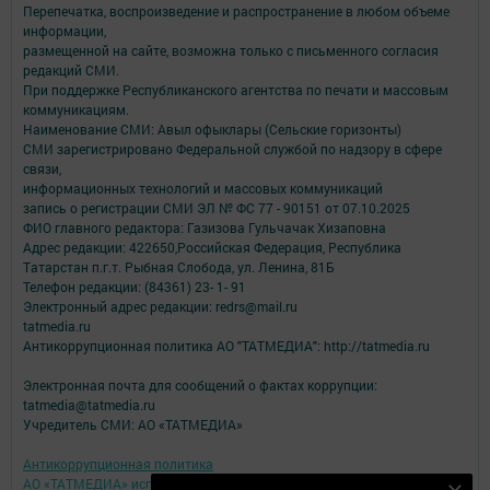
Перепечатка, воспроизведение и распространение в любом объеме
информации,
размещенной на сайте, возможна только с письменного согласия
редакций СМИ.
При поддержке Республиканского агентства по печати и массовым
коммуникациям.
Наименование СМИ: Авыл офыклары (Сельские горизонты)
СМИ зарегистрировано Федеральной службой по надзору в сфере
связи,
информационных технологий и массовых коммуникаций
запись о регистрации СМИ ЭЛ № ФС 77 - 90151 от 07.10.2025
ФИО главного редактора: Газизова Гульчачак Хизаповна
Адрес редакции: 422650,Российская Федерация, Республика
Татарстан п.г.т. Рыбная Слобода, ул. Ленина, 81Б
Телефон редакции: (84361) 23- 1- 91
Электронный адрес редакции: redrs@mail.ru
tatmedia.ru
Антикоррупционная политика АО "ТАТМЕДИА": http://tatmedia.ru
Электронная почта для сообщений о фактах коррупции:
tatmedia@tatmedia.ru
Учредитель СМИ: АО «ТАТМЕДИА»
Антикоррупционная политика
АО «ТАТМЕДИА» использует «cookie»
для персонализации сервисов и