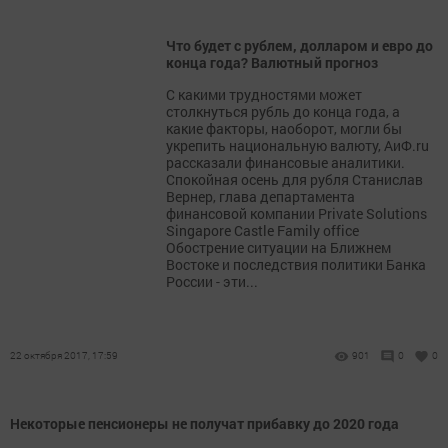
Что будет с рублем, долларом и евро до
конца года? Валютный прогноз
С какими трудностями может
столкнуться рубль до конца года, а
какие факторы, наоборот, могли бы
укрепить национальную валюту, АиФ.ru
рассказали финансовые аналитики.
Спокойная осень для рубля Станислав
Вернер, глава департамента
финансовой компании Private Solutions
Singapore Castle Family office
Обострение ситуации на Ближнем
Востоке и последствия политики Банка
России - эти...
22 октября 2017, 17:59
901
0
0
Некоторые пенсионеры не получат прибавку до 2020 года