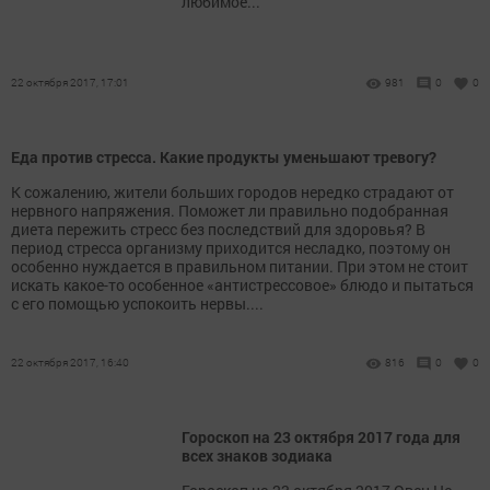
любимое...
22 октября 2017, 17:01
981
0
0
Еда против стресса. Какие продукты уменьшают тревогу?
К сожалению, жители больших городов нередко страдают от
нервного напряжения. Поможет ли правильно подобранная
диета пережить стресс без последствий для здоровья? В
период стресса организму приходится несладко, поэтому он
особенно нуждается в правильном питании. При этом не стоит
искать какое-то особенное «антистрессовое» блюдо и пытаться
с его помощью успокоить нер­вы....
22 октября 2017, 16:40
816
0
0
Гороскоп на 23 октября 2017 года для
всех знаков зодиака