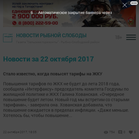
5
Автоматическое закрытие баннера через
НОВОСТИ РЫБНОЙ СЛОБОДЫ
18+
Газета "Сельские горизонты" - Рыбно-Слободский район
Новости за 22 октября 2017
Стало известно, когда повысят тарифы на ЖКУ
Повышения тарифов по ЖКХ не будет до лета 2018 года,
сообщила «Интерфаксу» председатель комитета Госдумы по
жилищной политике и ЖКХ Галина Хованская. «Очередное
повышение будет летом. Новый год мы встретим со старыми
тарифами», - заверила она. Хованская добавила, что
повышение ожидается в пределах инфляции. «Даже меньше.
Хотелось бы, чтобы повышение...
22 октября 2017, 18:05
754
0
0