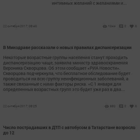
интимных желаний с желаниями и...
22 октября 2017, 08:40
1044
0
0
В Минздраве рассказали о новых правилах диспансеризации
Некоторые возрастные группы населения станут проходить
диспансеризацию чаще, заявила министр здравоохранения
Вероника Скворцова. Об этом сообщает «РИА Новости».
Скворцова подчеркнула, что бесплатное обследование будет
проводиться на всю группу неинфекционных заболеваний, а
также связанные с ними факторы риска. «С 1 января для
определенных возрастных групп это будет уже раз в два...
22 октября 2017, 08:25
882
0
0
Число пострадавших в ДТП с автобусом в Татарстане возросло
до 12