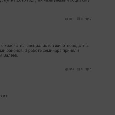
861
0
0
о хозяйства, специалистов животноводства,
ми районов. В работе семинара приняли
м Валеев.
924
0
0
о и в