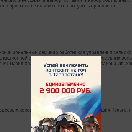
ажно при этом не ошибиться и поступить правильно.
нский зональный семинар работников управления сельског
селекционной работы и заведующих ферм из соседних вось
а РТ Назип Хазипов и глава муниципального района Ильха
рдеевых хорошо знают не только в селе Большая Кульга, н