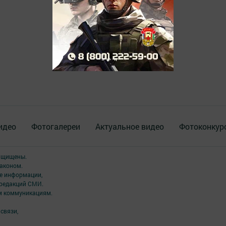
идео
Фотогалереи
Актуальное видео
Фотоконкур
защищены.
аконом.
ме информации,
 редакций СМИ.
ым коммуникациям.
связи,