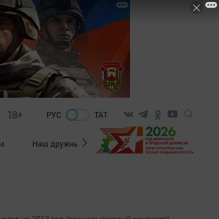
18+
РУС
ТАТ
м
Наш дружный коллектив
Документы
слуг на 2013 год (так называемый соцпакет)