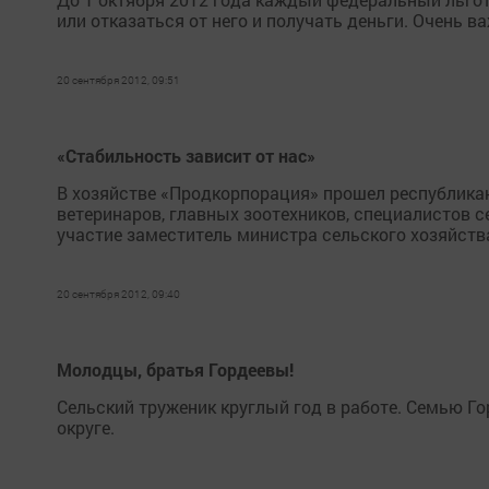
или отказаться от него и получать деньги. Очень в
20 сентября 2012, 09:51
«Стабильность зависит от нас»
В хозяйстве «Продкорпорация» прошел республика
ветеринаров, главных зоотехников, специалистов 
участие заместитель министра сельского хозяйств
20 сентября 2012, 09:40
Молодцы, братья Гордеевы!
Сельский труженик круглый год в работе. Семью Го
округе.