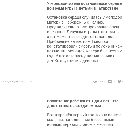
У молодой мамы остановилось сердце
во время игры с детьми в Татарстане
Остановка сердца случилась у молодой
матери в Набережных Челнах.
Предварительно, все произошло очень
внезапно. Девушка играла с детьми, в
этот момент ее сердце остановилось.
Прибывшие на место ЧП медики
констатировали смерть и помочь ничем
не смогли. Молодой матери был всего 21
год. У нее остались двое маленьких
детей: двухлетняя девочка...
14 декабря 2017, 12:00
1122
0
0
Воспитание ребёнка от 1 до 3 лет. Что
должна знать каждая мама
Вот и прошёл первый год жизни вашего
малыша, наполненный бессонными
ночами, первым словом и многими