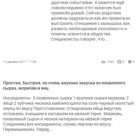
другими событиями. А кажется ещё
совсем недавно этот комочек был
принесён домой. Сейчас родители
должны задуматься как же правильно
выстроить отношения с малышом, как
развить необходимые способности и
помочь освоится в обществе.
Специалисты говорят, что...
14 декабря 2017, 11:56
1083
0
0
Простая, быстрая, но очень вкусная закуска из плавленого
сырка, моркови и яиц
Ингредиенты: 3 плавленых сырка 1 крупная сырая морковь 2
яйца 2 зубчика чеснока майонез щепотка соли черный молотый
перец по вкусу Приготовление: Отвариваем яйца вкрутую,
остужаем, очищаем и натираем на мелкой терке. Морковь,
плавленый сырок и чеснок натираем на мелкой терке.
Соединяем все ингредиенты, солим, перчим по вкусу.
Перемешиваем. Перед...