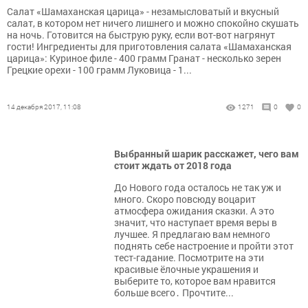
Салат «Шамаханская царица» - незамысловатый и вкусный
салат, в котором нет ничего лишнего и можно спокойно скушать
на ночь. Готовится на быструю руку, если вот-вот нагрянут
гости! Ингредиенты для приготовления салата «Шамаханская
царица»: Куриное филе - 400 грамм Гранат - несколько зерен
Грецкие орехи - 100 грамм Луковица - 1...
14 декабря 2017, 11:08
1271
0
0
Выбранный шарик расскажет, чего вам
стоит ждать от 2018 года
До Нового года осталось не так уж и
много. Скоро повсюду воцарит
атмосфера ожидания сказки. А это
значит, что наступает время веры в
лучшее. Я предлагаю вам немного
поднять себе настроение и пройти этот
тест-гадание. Посмотрите на эти
красивые ёлочные украшения и
выберите то, которое вам нравится
больше всего․ Прочтите...