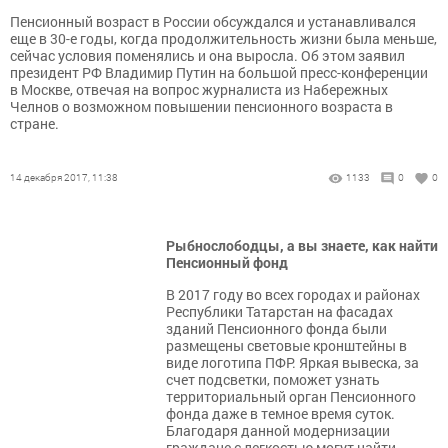
Пенсионный возраст в России обсуждался и устанавливался
еще в 30-е годы, когда продолжительность жизни была меньше,
сейчас условия поменялись и она выросла. Об этом заявил
президент РФ Владимир Путин на большой пресс-конференции
в Москве, отвечая на вопрос журналиста из Набережных
Челнов о возможном повышении пенсионного возраста в
стране.
14 декабря 2017, 11:38
1133
0
0
Рыбнослободцы, а вы знаете, как найти
Пенсионный фонд
В 2017 году во всех городах и районах
Республики Татарстан на фасадах
зданий Пенсионного фонда были
размещены световые кронштейны в
виде логотипа ПФР. Яркая вывеска, за
счет подсветки, поможет узнать
территориальный орган Пенсионного
фонда даже в темное время суток.
Благодаря данной модернизации
граждане с легкостью могут найти