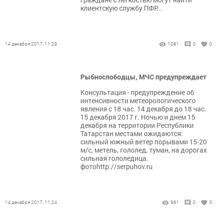
клиентскую службу ПФР...
14 декабря 2017, 11:29
1081
0
0
Рыбнослободцы, МЧС предупреждает
Консультация - предупреждение об
интенсивности метеорологического
явления с 18 час. 14 декабря до 18 час.
15 декабря 2017 г. Ночью и днем 15
декабря на территории Республики
Татарстан местами ожидаются:
сильный южный ветер порывами 15-20
м/с, метель, гололед, туман, на дорогах
сильная гололедица.
фотоhttp://serpuhov.ru
14 декабря 2017, 11:24
981
0
0