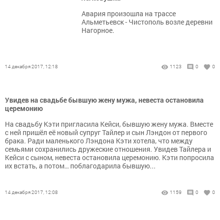
Авария произошла на трассе
Альметьевск - Чистополь возле деревни
Нагорное.
14 декабря 2017, 12:18
1123
0
0
Увидев на свадьбе бывшую жену мужа, невеста остановила
церемонию
На свадьбу Кэти пригласила Кейси, бывшую жену мужа. Вместе
с ней пришёл её новый супруг Тайлер и сын Лэндон от первого
брака. Ради маленького Лэндона Кэти хотела, что между
семьями сохранились дружеские отношения. Увидев Тайлера и
Кейси с сыном, невеста остановила церемонию. Кэти попросила
их встать, а потом… поблагодарила бывшую...
14 декабря 2017, 12:08
1159
0
0