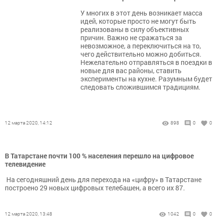
У многих в этот день возникает масса
идей, которые просто не могут быть
реализованы в силу объективных
причин. Важно не сражаться за
невозможное, а переключиться на то,
чего действительно можно добиться.
Нежелательно отправляться в поездки в
новые для вас районы, ставить
эксперименты на кухне. Разумным будет
следовать сложившимся традициям.
12 марта 2020, 14:12
898
0
0
В Татарстане почти 100 % населения перешло на цифровое
телевидение
На сегодняшний день для перехода на «цифру» в Татарстане
построено 29 новых цифровых телебашен, а всего их 87.
12 марта 2020, 13:48
1042
0
0