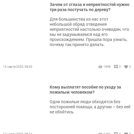
Зачем от сглаза и неприятностей нужно
три раза постучать по дереву?
Для большинства из нас этот
небольшой обряд отведения
неприятностей настолько очевиден, что
мы не задумываемся над его
происхождением. Пришла пора узнать,
почему так принято делать.
12 марта 2020, 08:30
1609
0
0
Кому выплатят пособие по уходу за
пожилым человеком?
Одни пожилые люди обходятся без
посторонней помощи, а другим – без неё
не обойтись.
12 марта 2020, 08:24
1291
0
0