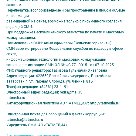
законом.
Перепечатка, воспроизведение и распространение в любом объеме
информации,
размещенной на сайте, возможна только с письменного согласия
редакций СМИ.
При поддержке Республиканского агентства по печати и массовым
коммуникациям.
Наименование СМИ: Авыл офыклары (Сельские горизонты)
СМИ зарегистрировано Федеральной службой по надзору в сфере
связи,
информационных технологий и массовых коммуникаций
запись о регистрации СМИ ЭЛ № ФС 77 - 90151 от 07.10.2025
ФИО главного редактора: Газизова Гульчачак Хизаповна
Адрес редакции: 422650,Российская Федерация, Республика
Татарстан п.г.т. Рыбная Слобода, ул. Ленина, 81Б
Телефон редакции: (84361) 23- 1- 91
Электронный адрес редакции: redrs@mail.ru
tatmedia.ru
Антикоррупционная политика АО "ТАТМЕДИА": http://tatmedia.ru
Электронная почта для сообщений о фактах коррупции:
tatmedia@tatmedia.ru
Учредитель СМИ: АО «ТАТМЕДИА»
Антикоррупционная политика