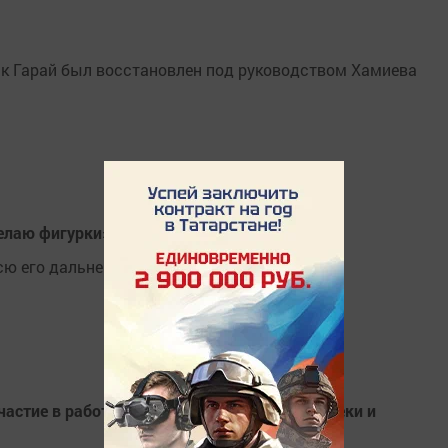
к Гарай был восстановлен под руководством Хамиева
делаю фигурки»
сю его дальнейшую жизнь.
астие в работе секции для специалистов опеки и