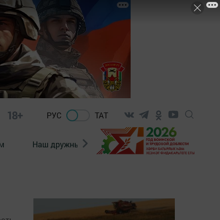
18+
РУС
ТАТ
м
Наш дружный коллектив
Документы
ость