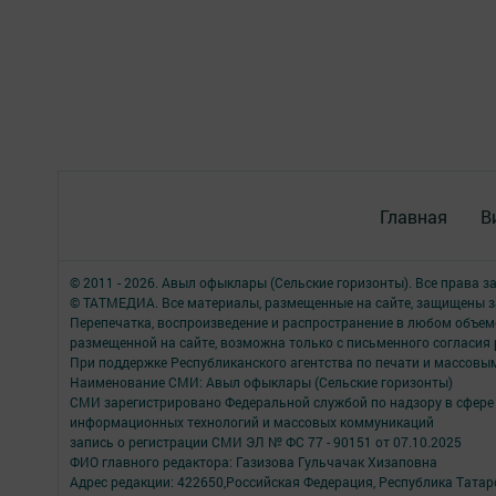
Главная
В
© 2011 - 2026. Авыл офыклары (Сельские горизонты). Все права 
© ТАТМЕДИА. Все материалы, размещенные на сайте, защищены з
Перепечатка, воспроизведение и распространение в любом объе
размещенной на сайте, возможна только с письменного согласия
При поддержке Республиканского агентства по печати и массов
Наименование СМИ: Авыл офыклары (Сельские горизонты)
СМИ зарегистрировано Федеральной службой по надзору в сфере 
информационных технологий и массовых коммуникаций
запись о регистрации СМИ ЭЛ № ФС 77 - 90151 от 07.10.2025
ФИО главного редактора: Газизова Гульчачак Хизаповна
Адрес редакции: 422650,Российская Федерация, Республика Татарст