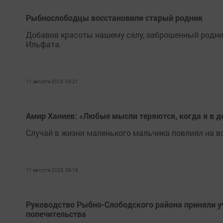
Рыбнослободцы восстановили старый родник
Добавив красоты нашему селу, заброшенный родни
Ильфата.
11 августа 2023, 09:21
Амир Ханиев: «Любые мысли теряются, когда я в 
Случай в жизни маленького мальчика повлиял на в
11 августа 2023, 09:16
Руководство Рыбно-Слободского района приняли уч
попечительства