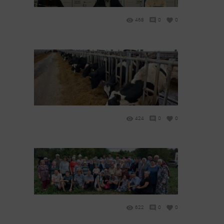
468
0
0
424
0
0
622
0
0