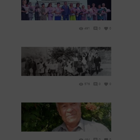
491
0
0
576
0
0
464
0
0