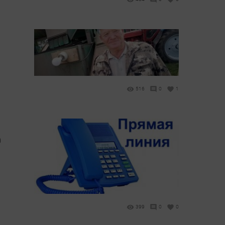
516
0
1
0
я
399
0
0