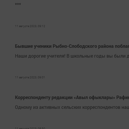
***
11 августа 2023, 09:12
Бывшие ученики Рыбно-Слободского района поблаг
Наши дорогие учителя! В школьные годы вы были д
11 августа 2023, 09:01
Корреспонденту редакции «Авыл офыклары» Рафику
Одному из активных сельских корреспондентов наш
11 августа 2023, 08:50