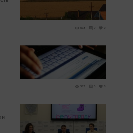
645
0
0
571
0
0
 и