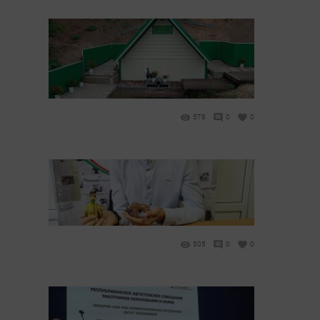
578
0
0
505
0
0