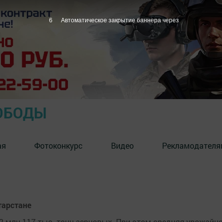
5
Автоматическое закрытие баннера через
ОБОДЫ
ая
Фотоконкурс
Видео
Рекламодателя
тарстане
2 млн 117 тыс. тонн зерновых. При этом средняя урожайн