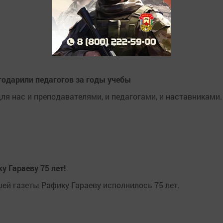
одарили педагогов за годы учебы
ля нас и преподавателями, и педагогами, и наставниками.
 Гараеву 75 лет!
ей газеты Рафику Гараеву исполнилось 75 лет.