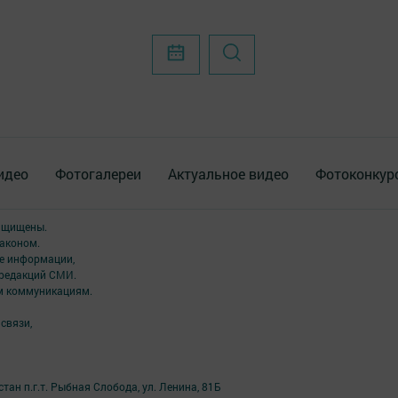
идео
Фотогалереи
Актуальное видео
Фотоконкур
защищены.
аконом.
ме информации,
 редакций СМИ.
ым коммуникациям.
связи,
ан п.г.т. Рыбная Слобода, ул. Ленина, 81Б