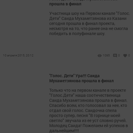
прошла в финал
Участница шоу на Первом канале "Голос.
Дети" Саида Мухаметзянова из Казани
сегодня прошла в финал проекта,
несмотря на то, что ранее она не смогла
победить в полуфинале шоу.
10 апреля 2015, 20:12
1095
0
0
"Голос. Дети" Ура!!! Саида
Мухаметзянова прошла в финал
Только что на первом канале в проекте
"Голос.Дети" наша соотнчественица
Саида Мухаметзянова прошла в финал.
Спасибо всем, кто голосовал за нее, кто
отдал свой голос. Саидочка спела
просто супер, песня "В горнице моей
светло" звучала из ее уст словно ручей.
Молодец Саида! Пожелаем ей успехов в
дальнейшем!!!!