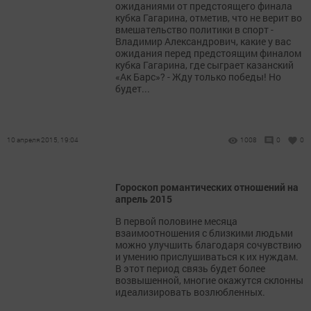
ожиданиями от предстоящего финала
кубка Гагарина, отметив, что не верит во
вмешательство политики в спорт -
Владимир Александрович, какие у вас
ожидания перед предстоящим финалом
кубка Гагарина, где сыграет казанский
«Ак Барс»? - Жду только победы! Но
будет...
10 апреля 2015, 19:04
1008
0
0
Гороскоп романтических отношений на
апрель 2015
В первой половине месяца
взаимоотношения с близкими людьми
можно улучшить благодаря сочувствию
и умению прислушиваться к их нуждам.
В этот период связь будет более
возвышенной, многие окажутся склонны
идеализировать возлюбленных.