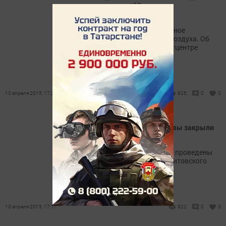
потеплеет до +13
В Казани в ближайшие дни
прогнозируется существенное
повышение температуры воздуха. Об
этом сообщили в Гидрометцентре
России.
10 апреля 2015, 17:21
925
0
0
В Казани судебные приставы закрыли
ТЦ «Алтын»
Исполнительные действия проведены
на основании решения Вахитовского
районного суда Казани.
10 апреля 2015, 17:17
922
0
0