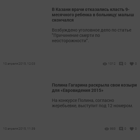
В Казани врачи отказались класть 9-
месячного ребенка в больницу: малыш
скончался
Возбуждено уголовное дело по статье
"Причинение смерти по
неосторожности".
10 апреля 2015, 12:03
1012
0
0
Полина Гагарина раскрыла свои козыри
для «Евровидения 2015»
На конкурсе Полина, согласно
жеребьевке, выступит под 12 номером.
10 апреля 2015, 11:39
993
0
0